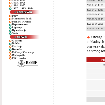
2025-04-17 18:45
1995 / 1996
2025-04-21 14:45
1994 / 1995
1927 - 1993 / 1994
2025-04-27 12:15
2025-05-04 17:30
PZPN
Mistrzostwa Polski
2025-05-10 20:15
Puchary w Polsce
2025-05-16 20:30
Reprezentanci
Ligowcy
2025-05-24 17:30
Rywalizacje
Serie
Uwaga
:
O stronie
dokładnych 
Nabór
pierwszy dzi
Redakcja
Kontakt
na stronę r
Reklamy 90minut.pl
Bibliografia
Pliki cookies
ro
E