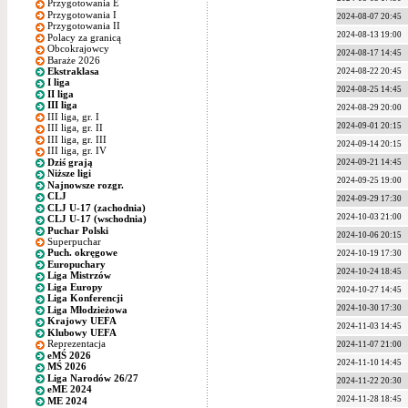
Przygotowania E
Przygotowania I
2024-08-07 20:45
Przygotowania II
2024-08-13 19:00
Polacy za granicą
Obcokrajowcy
2024-08-17 14:45
Baraże 2026
Ekstraklasa
2024-08-22 20:45
I liga
2024-08-25 14:45
II liga
III liga
2024-08-29 20:00
III liga, gr. I
2024-09-01 20:15
III liga, gr. II
III liga, gr. III
2024-09-14 20:15
III liga, gr. IV
Dziś grają
2024-09-21 14:45
Niższe ligi
2024-09-25 19:00
Najnowsze rozgr.
CLJ
2024-09-29 17:30
CLJ U-17 (zachodnia)
2024-10-03 21:00
CLJ U-17 (wschodnia)
Puchar Polski
2024-10-06 20:15
Superpuchar
Puch. okręgowe
2024-10-19 17:30
Europuchary
2024-10-24 18:45
Liga Mistrzów
Liga Europy
2024-10-27 14:45
Liga Konferencji
2024-10-30 17:30
Liga Młodzieżowa
Krajowy UEFA
2024-11-03 14:45
Klubowy UEFA
Reprezentacja
2024-11-07 21:00
eMŚ 2026
2024-11-10 14:45
MŚ 2026
Liga Narodów 26/27
2024-11-22 20:30
eME 2024
2024-11-28 18:45
ME 2024