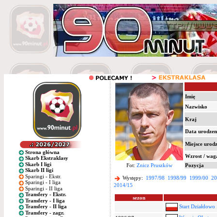
Imię
Nazwisko
Kraj
Data urodzen
Miejsce urod
Strona główna
Wzrost / wag
Skarb Ekstraklasy
Skarb I ligi
Fot:
Znicz Pruszków
Pozycja
Skarb II ligi
Sparingi - Ekstr.
Występy:
1997/98
1998/99
1999/00
20
Sparingi - I liga
2014/15
Sparingi - II liga
Transfery - Ekstr.
sezon
Transfery - I liga
Start Działdowo
Transfery - II liga
Transfery - zagr.