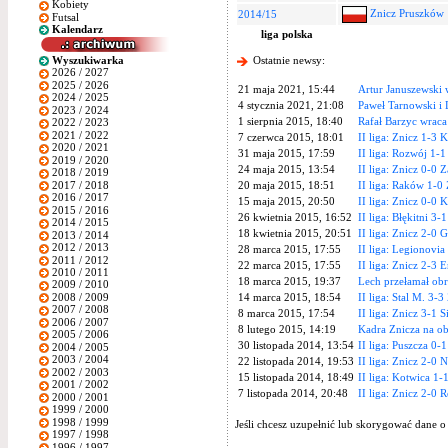
Kobiety
Znicz Pruszków
2014/15
Futsal
Kalendarz
liga polska
Wyszukiwarka
Ostatnie newsy:
2026 / 2027
2025 / 2026
21 maja 2021, 15:44
Artur Januszewski 
2024 / 2025
4 stycznia 2021, 21:08
Paweł Tarnowski i 
2023 / 2024
1 sierpnia 2015, 18:40
Rafał Barzyc wrac
2022 / 2023
2021 / 2022
7 czerwca 2015, 18:01
II liga: Znicz 1-3
2020 / 2021
31 maja 2015, 17:59
II liga: Rozwój 1-1
2019 / 2020
24 maja 2015, 13:54
II liga: Znicz 0-0 Z
2018 / 2019
2017 / 2018
20 maja 2015, 18:51
II liga: Raków 1-0
2016 / 2017
15 maja 2015, 20:50
II liga: Znicz 0-0 
2015 / 2016
26 kwietnia 2015, 16:52
II liga: Błękitni 3-
2014 / 2015
18 kwietnia 2015, 20:51
II liga: Znicz 2-0 
2013 / 2014
2012 / 2013
28 marca 2015, 17:55
II liga: Legionovia
2011 / 2012
22 marca 2015, 17:55
II liga: Znicz 2-3
2010 / 2011
18 marca 2015, 19:37
Lech przełamał ob
2009 / 2010
2008 / 2009
14 marca 2015, 18:54
II liga: Stal M. 3-3
2007 / 2008
8 marca 2015, 17:54
II liga: Znicz 3-1 S
2006 / 2007
8 lutego 2015, 14:19
Kadra Znicza na o
2005 / 2006
30 listopada 2014, 13:54
II liga: Puszcza 0-
2004 / 2005
2003 / 2004
22 listopada 2014, 19:53
II liga: Znicz 2-0 
2002 / 2003
15 listopada 2014, 18:49
II liga: Kotwica 1-
2001 / 2002
7 listopada 2014, 20:48
II liga: Znicz 2-0 
2000 / 2001
1999 / 2000
1998 / 1999
Jeśli chcesz uzupełnić lub skorygować dane o
1997 / 1998
1996 / 1997