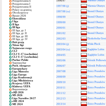
Warmia Olsztyn
1996/97
Przygotowania E
Przygotowania I
Warmia Olsztyn
1997/98 (j)
Przygotowania II
Polacy za granicą
Stomil Olsztyn
1997/98 (w)
Obcokrajowcy
Baraże 2026
Stomil Olsztyn
1998/99
Ekstraklasa
I liga
Stomil Olsztyn
1999/00
II liga
III liga
Stomil Olsztyn
2000/01
III liga, gr. I
Stomil Olsztyn
2001/02
III liga, gr. II
III liga, gr. III
Dyskobolia Grod
2002/03
III liga, gr. IV
Dziś grają
Wisła Płock
2003/04 (j)
Niższe ligi
Najnowsze rozgr.
Zagłębie Lubin
2003/04 (w)
CLJ
CLJ U-17 (zachodnia)
Zagłębie Lubin
2004/05
CLJ U-17 (wschodnia)
Puchar Polski
Górnik Polkowi
2005/06
Superpuchar
Górnik Polkowi
Puch. okręgowe
2006/07
Europuchary
Znicz Pruszków
2007/08
Liga Mistrzów
Liga Europy
Znicz Pruszków
2008/09
Liga Konferencji
Liga Młodzieżowa
Znicz Pruszków
2009/10
Krajowy UEFA
Klubowy UEFA
Znicz Pruszków
2010/11
Reprezentacja
eMŚ 2026
Znicz Pruszków
2011/12
MŚ 2026
Liga Narodów 26/27
Znicz Pruszków
2012/13
eME 2024
Znicz Pruszków
2013/14
ME 2024