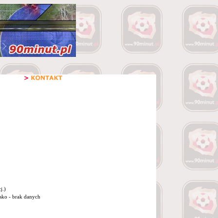
j.)
isko - brak danych