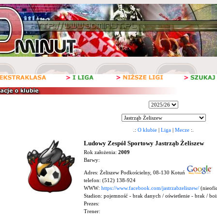
.:
O klubie
|
Liga
|
Mecze
:.
Ludowy Zespół Sportowy Jastrząb Żeliszew
Rok założenia:
2009
Barwy:
Adres: Żeliszew Podkościelny, 08-130 Kotuń
telefon: (512) 138-924
WWW:
https://www.facebook.com/jastrzabzeliszew/
(nieofic
Stadion:
pojemność - brak danych / oświetlenie - brak / bo
Prezes:
Trener: