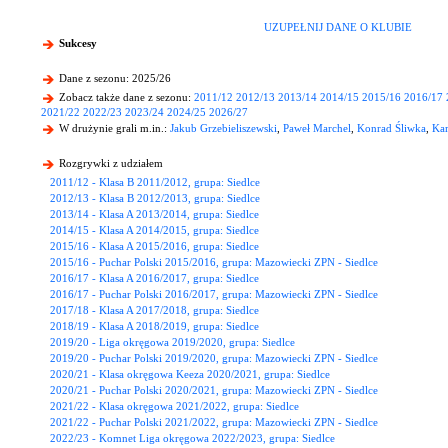
UZUPEŁNIJ DANE O KLUBIE
Sukcesy
Dane z sezonu: 2025/26
Zobacz także dane z sezonu:
2011/12
2012/13
2013/14
2014/15
2015/16
2016/17
2021/22
2022/23
2023/24
2024/25
2026/27
W drużynie grali m.in.:
Jakub Grzebieliszewski
,
Paweł Marchel
,
Konrad Śliwka
,
Ka
Rozgrywki z udziałem
2011/12 - Klasa B 2011/2012, grupa: Siedlce
2012/13 - Klasa B 2012/2013, grupa: Siedlce
2013/14 - Klasa A 2013/2014, grupa: Siedlce
2014/15 - Klasa A 2014/2015, grupa: Siedlce
2015/16 - Klasa A 2015/2016, grupa: Siedlce
2015/16 - Puchar Polski 2015/2016, grupa: Mazowiecki ZPN - Siedlce
2016/17 - Klasa A 2016/2017, grupa: Siedlce
2016/17 - Puchar Polski 2016/2017, grupa: Mazowiecki ZPN - Siedlce
2017/18 - Klasa A 2017/2018, grupa: Siedlce
2018/19 - Klasa A 2018/2019, grupa: Siedlce
2019/20 - Liga okręgowa 2019/2020, grupa: Siedlce
2019/20 - Puchar Polski 2019/2020, grupa: Mazowiecki ZPN - Siedlce
2020/21 - Klasa okręgowa Keeza 2020/2021, grupa: Siedlce
2020/21 - Puchar Polski 2020/2021, grupa: Mazowiecki ZPN - Siedlce
2021/22 - Klasa okręgowa 2021/2022, grupa: Siedlce
2021/22 - Puchar Polski 2021/2022, grupa: Mazowiecki ZPN - Siedlce
2022/23 - Komnet Liga okręgowa 2022/2023, grupa: Siedlce