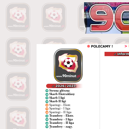
Strona główna
Skarb Ekstraklasy
Skarb I ligi
Skarb II ligi
Sparingi - Ekstr.
Sparingi - I liga
Sparingi - II liga
Transfery - Ekstr.
Transfery - I liga
Transfery - II liga
Transfery - zagr.