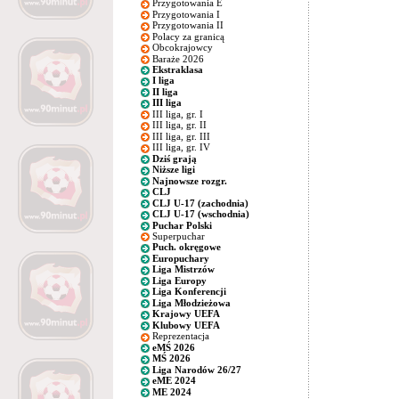
Przygotowania E
Przygotowania I
Przygotowania II
Polacy za granicą
Obcokrajowcy
Baraże 2026
Ekstraklasa
I liga
II liga
III liga
III liga, gr. I
III liga, gr. II
III liga, gr. III
III liga, gr. IV
Dziś grają
Niższe ligi
Najnowsze rozgr.
CLJ
CLJ U-17 (zachodnia)
CLJ U-17 (wschodnia)
Puchar Polski
Superpuchar
Puch. okręgowe
Europuchary
Liga Mistrzów
Liga Europy
Liga Konferencji
Liga Młodzieżowa
Krajowy UEFA
Klubowy UEFA
Reprezentacja
eMŚ 2026
MŚ 2026
Liga Narodów 26/27
eME 2024
ME 2024