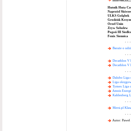
Hutnik Huta Cz
Naprzód Skórze
ULKS Gołąbek
Grodzisk Krzym
Orzeł Unin
Zryw Sobolew
Pogoń III Siedlc
Fenix Siennica
Baraże o udz
Decathlon V 
Decathlon V 
Dalubo Liga 
Liga okręgow
Tymex Liga 
Amnis Energi
Kahlenberg L
Mersi.pl Klas
Autor: Paweł 