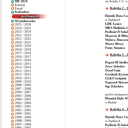
na boisku 1-3; w
ME 2024
Kobiety
Kolejka 2 - 1
Futsal
Kalendarz
Hutnik Huta Cz
w Trąbkach
Wyszukiwarka
ŁDK Łosice
2025 / 2026
MKS Małkinia (
2024 / 2025
2023 / 2024
Podlasie II Soko
2022 / 2023
Mazovia II Miń
2021 / 2022
Wektra Zbuczyn
2020 / 2021
Watra Mrozy
2019 / 2020
Fenix Siennica
2018 / 2019
2017 / 2018
Kolejka 3 - 2
2016 / 2017
2015 / 2016
Pogoń III Siedlc
2014 / 2015
Zryw Sobolew
2013 / 2014
Orzeł Unin
2012 / 2013
Grodzisk Krzym
2011 / 2012
2010 / 2011
ULKS Gołąbek
2009 / 2010
Naprzód Skórze
2008 / 2009
Sęp Żelechów
2007 / 2008
2006 / 2007
goście zrezygnow
2005 / 2006
Płomień Dębe Wi
2004 / 2005
w Rudzie
2003 / 2004
2002 / 2003
Kolejka 4 - 3
2001 / 2002
2000 / 2001
Hutnik Huta Cz
1999 / 2000
1998 / 1999
w Trąbkach
1997 / 1998
Podlasie II Soko
1996 / 1997