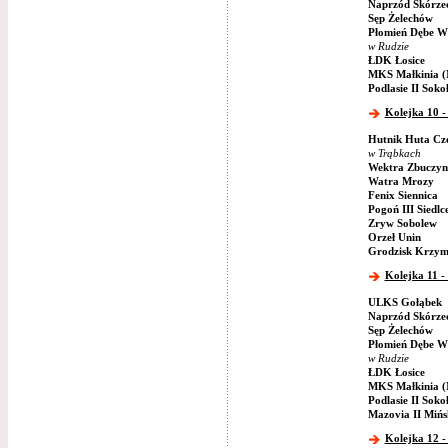
Naprzód Skórze
Sęp Żelechów
Płomień Dębe Wi
w Rudzie
ŁDK Łosice
MKS Małkinia (
Podlasie II Soko
Kolejka 10 -
Hutnik Huta Cz
w Trąbkach
Wektra Zbuczyn
Watra Mrozy
Fenix Siennica
Pogoń III Siedlc
Zryw Sobolew
Orzeł Unin
Grodzisk Krzym
Kolejka 11 -
ULKS Gołąbek
Naprzód Skórze
Sęp Żelechów
Płomień Dębe Wi
w Rudzie
ŁDK Łosice
MKS Małkinia (
Podlasie II Soko
Mazovia II Miń
Kolejka 12 -