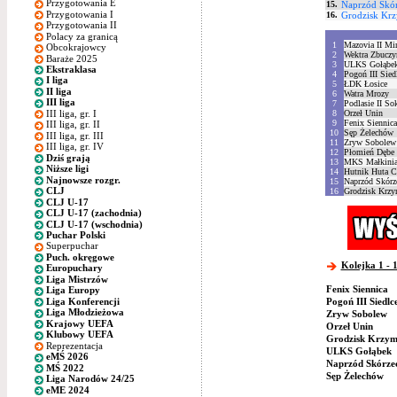
Przygotowania E
15.
Naprzód Skó
Przygotowania I
16.
Grodzisk Kr
Przygotowania II
Polacy za granicą
1
Mazovia II Mi
Obcokrajowcy
2
Wektra Zbuczy
Baraże 2025
3
ULKS Gołąbe
Ekstraklasa
4
Pogoń III Sied
I liga
5
ŁDK Łosice
II liga
6
Watra Mrozy
III liga
7
Podlasie II So
III liga, gr. I
8
Orzeł Unin
9
Fenix Siennica
III liga, gr. II
10
Sęp Żelechów
III liga, gr. III
11
Zryw Sobolew
III liga, gr. IV
12
Płomień Dębe 
Dziś grają
13
MKS Małkinia 
Niższe ligi
14
Hutnik Huta C
Najnowsze rozgr.
15
Naprzód Skórz
CLJ
16
Grodzisk Krzy
CLJ U-17
CLJ U-17 (zachodnia)
CLJ U-17 (wschodnia)
Puchar Polski
Superpuchar
Puch. okręgowe
Kolejka 1 - 1
Europuchary
Liga Mistrzów
Fenix Siennica
Liga Europy
Liga Konferencji
Pogoń III Siedlc
Liga Młodzieżowa
Zryw Sobolew
Krajowy UEFA
Orzeł Unin
Klubowy UEFA
Grodzisk Krzym
Reprezentacja
ULKS Gołąbek
eMŚ 2026
Naprzód Skórze
MŚ 2022
Sęp Żelechów
Liga Narodów 24/25
eME 2024