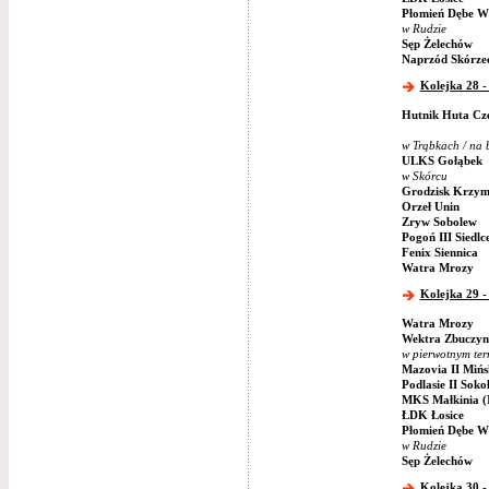
Płomień Dębe Wi
w Rudzie
Sęp Żelechów
Naprzód Skórze
Kolejka 28 -
Hutnik Huta Cz
w Trąbkach / na 
ULKS Gołąbek
w Skórcu
Grodzisk Krzym
Orzeł Unin
Zryw Sobolew
Pogoń III Siedlc
Fenix Siennica
Watra Mrozy
Kolejka 29 -
Watra Mrozy
Wektra Zbuczyn
w pierwotnym ter
Mazovia II Miń
Podlasie II Soko
MKS Małkinia (
ŁDK Łosice
Płomień Dębe Wi
w Rudzie
Sęp Żelechów
Kolejka 30 -