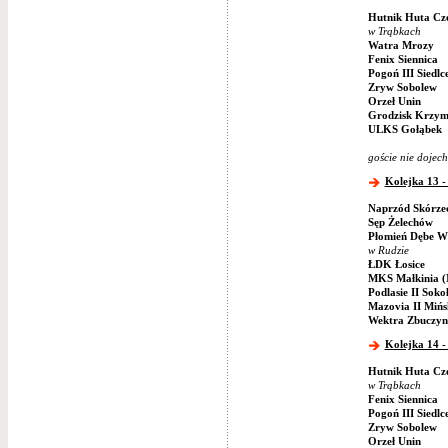
Hutnik Huta Cz
w Trąbkach
Watra Mrozy
Fenix Siennica
Pogoń III Siedlc
Zryw Sobolew
Orzeł Unin
Grodzisk Krzym
ULKS Gołąbek
goście nie dojech
Kolejka 13 - 
Naprzód Skórze
Sęp Żelechów
Płomień Dębe Wi
w Rudzie
ŁDK Łosice
MKS Małkinia (
Podlasie II Soko
Mazovia II Miń
Wektra Zbuczyn
Kolejka 14 -
Hutnik Huta Cz
w Trąbkach
Fenix Siennica
Pogoń III Siedlc
Zryw Sobolew
Orzeł Unin