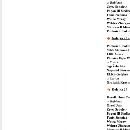
w Trąbkach
Zryw Sobolew
Pogoń III Siedlc
Fenix Siennica
Watra Mrozy
Wektra Zbuczyn
Mazovia II Miń
Podlasie II Soko
Kolejka 23 -
Podlasie II Soko
MKS Małkinia (
ŁDK Łosice
Płomień Dębe Wi
w Rudzie
Sęp Żelechów
Naprzód Skórze
ULKS Gołąbek
w Skórcu
Grodzisk Krzym
Kolejka 24 -
Hutnik Huta Cz
w Trąbkach
Orzeł Unin
Zryw Sobolew
Pogoń III Siedlc
Fenix Siennica
Watra Mrozy
Wektra Zbuczyn
Mazovia II Miń