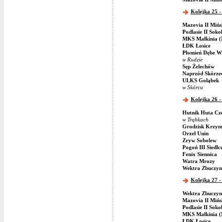
Kolejka 25 -
Mazovia II Miń
Podlasie II Soko
MKS Małkinia (
ŁDK Łosice
Płomień Dębe Wi
w Rudzie
Sęp Żelechów
Naprzód Skórze
ULKS Gołąbek
w Skórcu
Kolejka 26 -
Hutnik Huta Cz
w Trąbkach
Grodzisk Krzym
Orzeł Unin
Zryw Sobolew
Pogoń III Siedlc
Fenix Siennica
Watra Mrozy
Wektra Zbuczyn
Kolejka 27 -
Wektra Zbuczyn
Mazovia II Miń
Podlasie II Soko
MKS Małkinia (
ŁDK Łosice