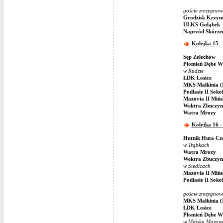
goście zrezygnow
Grodzisk Krzym
ULKS Gołąbek
Naprzód Skórze
Kolejka 15 -
Sęp Żelechów
Płomień Dębe Wi
w Rudzie
ŁDK Łosice
MKS Małkinia (
Podlasie II Soko
Mazovia II Miń
Wektra Zbuczyn
Watra Mrozy
Kolejka 16 -
Hutnik Huta Cz
w Trąbkach
Watra Mrozy
Wektra Zbuczyn
w Siedlcach
Mazovia II Miń
Podlasie II Soko
goście zrezygnow
MKS Małkinia (
ŁDK Łosice
Płomień Dębe Wi
w Mińsku Mazowi