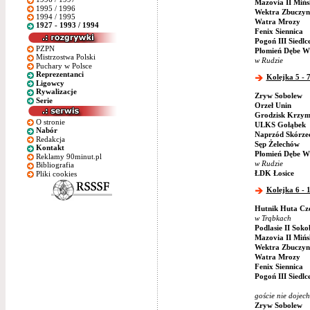
Mazovia II Miń
1995 / 1996
Wektra Zbuczyn
1994 / 1995
Watra Mrozy
1927 - 1993 / 1994
Fenix Siennica
Pogoń III Siedlc
PZPN
Płomień Dębe Wi
Mistrzostwa Polski
w Rudzie
Puchary w Polsce
Reprezentanci
Kolejka 5 - 
Ligowcy
Rywalizacje
Zryw Sobolew
Serie
Orzeł Unin
Grodzisk Krzym
O stronie
ULKS Gołąbek
Nabór
Naprzód Skórze
Redakcja
Sęp Żelechów
Kontakt
Płomień Dębe Wi
Reklamy 90minut.pl
w Rudzie
Bibliografia
ŁDK Łosice
Pliki cookies
Kolejka 6 - 
Hutnik Huta Cz
w Trąbkach
Podlasie II Soko
Mazovia II Miń
Wektra Zbuczyn
Watra Mrozy
Fenix Siennica
Pogoń III Siedlc
goście nie dojech
Zryw Sobolew