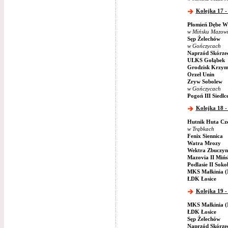
Kolejka 17 -
Płomień Dębe Wi
w Mińsku Mazowi
Sęp Żelechów
w Gończycach
Naprzód Skórze
ULKS Gołąbek
Grodzisk Krzym
Orzeł Unin
Zryw Sobolew
w Gończycach
Pogoń III Siedlc
Kolejka 18 -
Hutnik Huta Cz
w Trąbkach
Fenix Siennica
Watra Mrozy
Wektra Zbuczyn
Mazovia II Miń
Podlasie II Soko
MKS Małkinia (
ŁDK Łosice
Kolejka 19 -
MKS Małkinia (
ŁDK Łosice
Sęp Żelechów
Naprzód Skórze