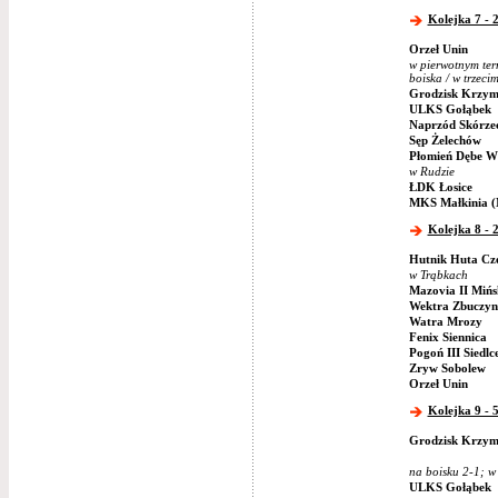
Kolejka 7 - 
Orzeł Unin
w pierwotnym ter
boiska / w trzeci
Grodzisk Krzym
ULKS Gołąbek
Naprzód Skórze
Sęp Żelechów
Płomień Dębe Wi
w Rudzie
ŁDK Łosice
MKS Małkinia (
Kolejka 8 - 
Hutnik Huta Cz
w Trąbkach
Mazovia II Miń
Wektra Zbuczyn
Watra Mrozy
Fenix Siennica
Pogoń III Siedlc
Zryw Sobolew
Orzeł Unin
Kolejka 9 - 
Grodzisk Krzym
na boisku 2-1; w
ULKS Gołąbek