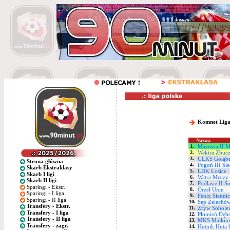
Komnet Liga
Nazwa
1.
Mazovia II M
2.
Wektra Zbuc
3.
ULKS Gołąb
Strona główna
4.
Pogoń III Sie
Skarb Ekstraklasy
5.
ŁDK Łosice
Skarb I ligi
6.
Watra Mrozy
Skarb II ligi
7.
Podlasie II S
Sparingi - Ekstr.
8.
Orzeł Unin
Sparingi - I liga
9.
Fenix Siennic
Sparingi - II liga
10.
Sęp Żelechó
Transfery - Ekstr.
11.
Zryw Sobole
Transfery - I liga
12.
Płomień Dębe
Transfery - II liga
13.
MKS Małkinia
Transfery - zagr.
14.
Hutnik Huta 