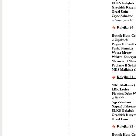
ULKS Gołąbek
Grodzisk Krzym
Orzeł Unin
Zryw Sobolew
w Gończycach
Kolejka 20 -
Hutnik Huta Cz
w Trąbkach
Pogoń III Siedlc
Fenix Siennica
Watra Mrozy
Wektra Zbuczyn
Mazovia II Miń
Podlasie II Soko
MKS Małkinia (
Kolejka 21 -
MKS Małkinia (
ŁDK Łosice
Płomień Dębe Wi
w Rudzie
Sęp Żelechów
Naprzód Skórze
ULKS Gołąbek
Grodzisk Krzym
Orzeł Unin
Kolejka 22 -
Hutnik Huta Cz