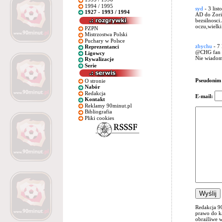
1994 / 1995
syd
- 3 list
1927 - 1993 / 1994
AD do Zorie
bezsilnosci
oczu,wielki 
PZPN
Mistrzostwa Polski
Puchary w Polsce
zbychu
- 7 
Reprezentanci
@CHG fan
Ligowcy
Nie wiadom
Rywalizacje
Serie
Pseudonim
O stronie
Nabór
Redakcja
E-mail:
Kontakt
Reklamy 90minut.pl
Bibliografia
Pliki cookies
Redakcja 90
prawo do ka
obraźliwe w