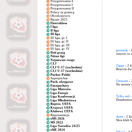
Przygotowania E
Przygotowania I
Przygotowania II
Polacy za granicą
Obcokrajowcy
Baraże 2025
Ekstraklasa
I liga
II liga
III liga
III liga, gr. I
III liga, gr. II
III liga, gr. III
III liga, gr. IV
grusznik
- 
Dziś grają
resovio co 
Niższe ligi
Najnowsze rozgr.
CLJ
Ziggy
- 2 l
CLJ U-17 (zachodnia)
Resovia dw
CLJ U-17 (wschodnia)
Puchar Polski
Superpuchar
Gmiount
- 
Puch. okręgowe
No money n
Europuchary
Liga Mistrzów
Liga Europy
Tylko stal
-
Liga Konferencji
Dziadostwo 
Liga Młodzieżowa
Reprez. UEFA
Krajowy UEFA
Klubowy UEFA
Reprezentacja
skaut
- 2 li
eMŚ 2026
Skra klub b
MŚ 2022
Liga Narodów 24/25
eME 2024
Viking
- 2 l