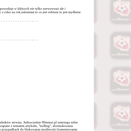
 powoduje w kibicych nie tylko nerwowosci ale i
 z roku na rok,natomiast to co jest robione to jest mydlenie
elników serwisu. Jednocześnie 90minut.pl zastrzega sobie
iązane z tematem artykułu, "trolling", sformułowania
jnych przypadkach do blokowania możliwości komentowania