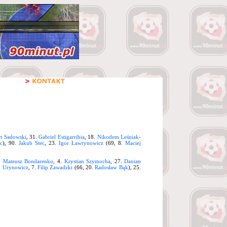
t Sadowski
, 31.
Gabriel Estigarribia
, 18.
Nikodem Leśniak-
c
), 90.
Jakub Stec
, 23.
Igor Ławrynowicz
(69, 8.
Maciej
2.
Mateusz Bondarenko
, 4.
Krystian Szymocha
, 27.
Danian
n Urynowicz
, 7.
Filip Zawadzki
(66, 20.
Radosław Bąk
), 25.