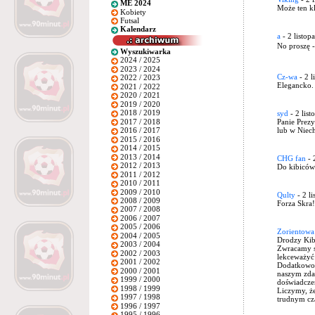
ME 2024
Może ten kl
Kobiety
Futsal
Kalendarz
a
- 2 listop
No proszę -
Wyszukiwarka
2024 / 2025
2023 / 2024
Cz-wa
- 2 l
2022 / 2023
Elegancko.
2021 / 2022
2020 / 2021
2019 / 2020
2018 / 2019
syd
- 2 list
2017 / 2018
Panie Prez
lub w Niec
2016 / 2017
2015 / 2016
2014 / 2015
2013 / 2014
CHG fan
- 
2012 / 2013
Do kibiców 
2011 / 2012
2010 / 2011
2009 / 2010
Qulty
- 2 l
2008 / 2009
Forza Skra!
2007 / 2008
2006 / 2007
2005 / 2006
Zorientowa
2004 / 2005
Drodzy Kib
2003 / 2004
Zwracamy si
2002 / 2003
lekceważyć 
2001 / 2002
Dodatkowo,
2000 / 2001
naszym zda
1999 / 2000
doświadczen
1998 / 1999
Liczymy, że
1997 / 1998
trudnym cza
1996 / 1997
1995 / 1996