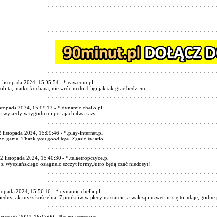
2 listopada 2024, 15:05:54 - *.eaw.com.pl
robita, matko kochana, nie wrócim do 1 ligi jak tak grać bedziem
istopada 2024, 15:09:12 - *.dynamic.chello.pl
a wyjazdy w tygodniu i po jajach dwa razy
2 listopada 2024, 15:09:46 - *.play-internet.pl
o game. Thank you good bye. Zgasić światło.
 2 listopada 2024, 15:40:30 - *.telnetropczyce.pl
z Wyspiańskiego osiągnelo szczyt formy,Jutro będą czuć niedosyt!
stopada 2024, 15:56:16 - *.dynamic.chello.pl
iedny jak mysz kościelna, 7 punktów w plecy na starcie, a walczą i nawet im się to udaje, godne
istopada 2024, 16:13:00 - *.play-internet.pl