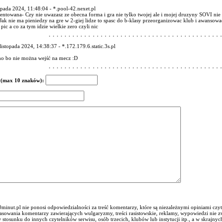
opada 2024, 11:48:04 - *.pool-42.nexet.pl
ntowana- Czy nie uwazasz ze obecna forma i gra nie tylko twojej ale i mojej druzyny SOVI nie
.Jak nie ma pieniedzy na gre w 2-giej lidze to spasc do b-klasy przeorganizowac klub i awansowac
pic a co za tym idzie wielkie zero czyli nic
listopada 2024, 14:38:37 - *.172.179.6.static.3s.pl
o bo nie można wejść na mecz :D
 (max 10 znaków):
minut.pl nie ponosi odpowiedzialności za treść komentarzy, które są niezależnymi opiniami czyt
sowania komentarzy zawierających wulgaryzmy, treści rasistowskie, reklamy, wypowiedzi nie zw
 stosunku do innych czytelników serwisu, osób trzecich, klubów lub instytucji itp., a w skra