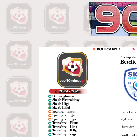
2 listopada
Betclic
Strona główna
Skarb Ekstraklasy
Skarb I ligi
Skarb II ligi
Sparingi - Ekstr.
żółte kartk
Sparingi - I liga
Sparingi - II liga
sędziował:
Transfery - Ekstr.
Transfery - I liga
Mecz bez u
Transfery - II liga
Transfery - zagr.
źródło: wła