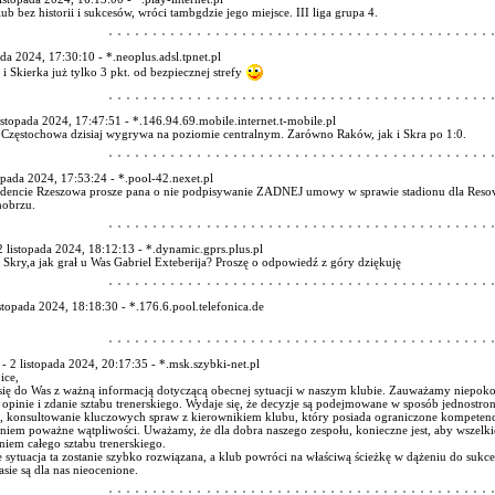
ub bez historii i sukcesów, wróci tambgdzie jego miejsce. III liga grupa 4.
ada 2024, 17:30:10 - *.neoplus.adsl.tpnet.pl
 i Skierka już tylko 3 pkt. od bezpiecznej strefy
istopada 2024, 17:47:51 - *.146.94.69.mobile.internet.t-mobile.pl
 Częstochowa dzisiaj wygrywa na poziomie centralnym. Zarówno Raków, jak i Skra po 1:0.
opada 2024, 17:53:24 - *.pool-42.nexet.pl
ydencie Rzeszowa prosze pana o nie podpisywanie ZADNEJ umowy w sprawie stadionu dla Resovi,
hobrzu.
2 listopada 2024, 18:12:13 - *.dynamic.gprs.plus.pl
Skry,a jak grał u Was Gabriel Exteberija? Proszę o odpowiedź z góry dziękuję
istopada 2024, 18:18:30 - *.176.6.pool.telefonica.de
- 2 listopada 2024, 20:17:35 - *.msk.szybki-net.pl
ice,
ę do Was z ważną informacją dotyczącą obecnej sytuacji w naszym klubie. Zauważamy niepokojące
opinie i zdanie sztabu trenerskiego. Wydaje się, że decyzje są podejmowane w sposób jednostro
 konsultowanie kluczowych spraw z kierownikiem klubu, który posiada ograniczone kompetencje
niem poważne wątpliwości. Uważamy, że dla dobra naszego zespołu, konieczne jest, aby wszelk
iem całego sztabu trenerskiego.
 sytuacja ta zostanie szybko rozwiązana, a klub powróci na właściwą ścieżkę w dążeniu do suk
sie są dla nas nieocenione.