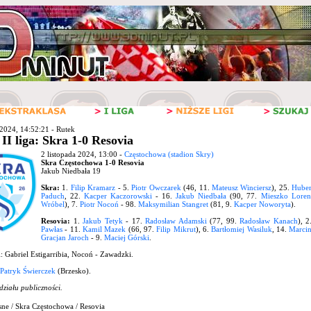
 2024, 14:52:21 - Rutek
 II liga: Skra 1-0 Resovia
2 listopada 2024, 13:00 -
Częstochowa (stadion Skry)
Skra Częstochowa 1-0 Resovia
Jakub Niedbała 19
Skra:
1.
Filip Kramarz
- 5.
Piotr Owczarek
(46, 11.
Mateusz Winciersz
), 25.
Huber
Paduch
, 22.
Kacper Kaczorowski
- 16.
Jakub Niedbała
(90, 77.
Mieszko Loren
Wróbel
), 7.
Piotr Nocoń
- 98.
Maksymilian Stangret
(81, 9.
Kacper Noworyta
).
Resovia:
1.
Jakub Tetyk
- 17.
Radosław Adamski
(77, 99.
Radosław Kanach
), 
Pawłas
- 11.
Kamil Mazek
(66, 97.
Filip Mikrut
), 6.
Bartłomiej Wasiluk
, 14.
Marci
Gracjan Jaroch
- 9.
Maciej Górski
.
i: Gabriel Estigarribia, Nocoń - Zawadzki.
Patryk Świerczek
(Brzesko).
działu publiczności.
sne / Skra Częstochowa / Resovia