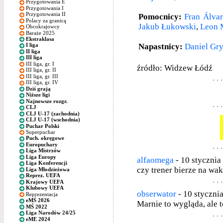
Przygotowania E
Przygotowania I
Przygotowania II
Pomocnicy:
Fran Álva
Polacy za granicą
Jakub Łukowski
,
Leon 
Obcokrajowcy
Baraże 2025
Ekstraklasa
Napastnicy:
Daniel Gry
I liga
II liga
III liga
III liga, gr. I
źródło: Widzew Łódź
III liga, gr. II
III liga, gr. III
III liga, gr. IV
Dziś grają
Niższe ligi
Najnowsze rozgr.
CLJ
CLJ U-17 (zachodnia)
CLJ U-17 (wschodnia)
Puchar Polski
Superpuchar
Puch. okręgowe
Europuchary
Liga Mistrzów
Liga Europy
alfaomega
- 10 stycznia
Liga Konferencji
czy trener bierze na wa
Liga Młodzieżowa
Reprez. UEFA
Krajowy UEFA
Klubowy UEFA
obserwator
- 10 stycznia
Reprezentacja
eMŚ 2026
Marnie to wygląda, ale t
MŚ 2022
Liga Narodów 24/25
eME 2024