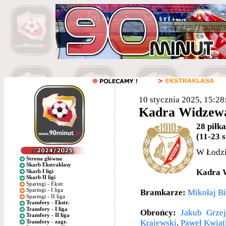
10 stycznia 2025, 15:28
Kadra Widzewa
28 piłk
(11-23 s
W Łodzi
Strona główna
Skarb Ekstraklasy
Kadra W
Skarb I ligi
Skarb II ligi
Sparingi - Ekstr.
Sparingi - I liga
Bramkarze:
Mikołaj B
Sparingi - II liga
Transfery - Ekstr.
Transfery - I liga
Obrońcy:
Jakub Grzej
Transfery - II liga
Krajewski
,
Paweł Kwiat
Transfery - zagr.