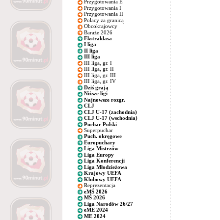
Przygotowania E
Przygotowania I
Przygotowania II
Polacy za granicą
Obcokrajowcy
Baraże 2026
Ekstraklasa
I liga
II liga
III liga
III liga, gr. I
III liga, gr. II
III liga, gr. III
III liga, gr. IV
Dziś grają
Niższe ligi
Najnowsze rozgr.
CLJ
CLJ U-17 (zachodnia)
CLJ U-17 (wschodnia)
Puchar Polski
Superpuchar
Puch. okręgowe
Europuchary
Liga Mistrzów
Liga Europy
Liga Konferencji
Liga Młodzieżowa
Krajowy UEFA
Klubowy UEFA
Reprezentacja
eMŚ 2026
MŚ 2026
Liga Narodów 26/27
eME 2024
ME 2024