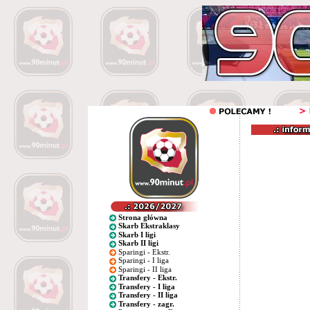
Strona główna
Skarb Ekstraklasy
Skarb I ligi
Skarb II ligi
Sparingi - Ekstr.
Sparingi - I liga
Sparingi - II liga
Transfery - Ekstr.
Transfery - I liga
Transfery - II liga
Transfery - zagr.