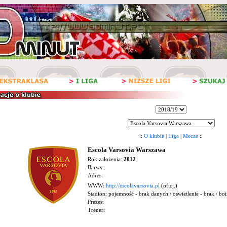
.:
O klubie
|
Liga
|
Mecze
:.
Escola Varsovia Warszawa
Rok założenia:
2012
Barwy:
Adres:
WWW:
http://escolavarsovia.pl
(oficj.)
Stadion:
pojemność - brak danych / oświetlenie - brak / bo
Prezes:
Trener: