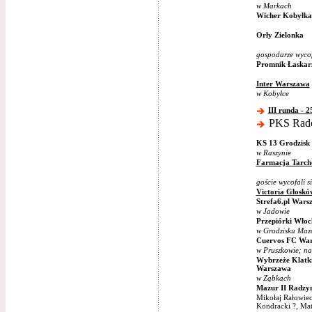
w Markach
Wicher Kobyłka 
Orły Zielonka
gospodarze wycofa
Promnik Łaskar
Inter Warszawa
w Kobyłce
III runda - 2
PKS Radoś
KS 13 Grodzisk
w Raszynie
Farmacja Tarch
goście wycofali s
Victoria Głoskó
Strefa6.pl Wars
w Jadowie
Przepiórki Wło
w Grodzisku Maz
Cuervos FC Wa
w Pruszkowie; n
Wybrzeże Klatk
Warszawa
w Ząbkach
Mazur II Radzy
Mikołaj Rałowiec 
Kondracki ?, Mat