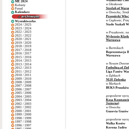
Wędkarska Cho
ME 2024
w Głoskowie
Kobiety
Strefa6.pl Wars
Futsal
Kalendarz
w Otwocku; Stre
Przepiórki Wło
w Cegłowie; Prze
Wyszukiwarka
Stado Szakali 
2024 / 2025
2023 / 2024
2022 / 2023
w Pruszkowie; n
2021 / 2022
Wybrzeże Klatk
2020 / 2021
Warszawa
2019 / 2020
2018 / 2019
w Bartnikach
2017 / 2018
Reprezentacja D
2016 / 2017
Warszawa
2015 / 2016
2014 / 2015
w Nowym Dworze
2013 / 2014
Futboliga.pl Zie
2012 / 2013
2011 / 2012
Liga Fanów Wa
2010 / 2011
w Ząbkach
2009 / 2010
NLH Zielonka
2008 / 2009
w Markach
2007 / 2008
BUKS Pruszków
2006 / 2007
2005 / 2006
gospodarze wycofa
2004 / 2005
Kosa Konstancin
2003 / 2004
Jeziorna)
2002 / 2003
w Otwocku
2001 / 2002
2000 / 2001
Guzovia Guzów
1999 / 2000
1998 / 1999
gospodarze wycofa
1997 / 1998
Walka Kosów
1996 / 1997
Korona Jadów
1995 / 1996