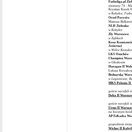
Futboliga.pl Zie
nieznany
74 - Mac
Krystian Kurek 6
w Kobyłce; Futbo
Orzeł Parysów
Mateusz Belkiewi
NLH Zielonka
w Kobyłce
Zły Warszawa
w Ząbkach
Kosa Konstancin
Jeziorna)
w Wólce Kozodaw
LKS Osuchów
Champion Wars
w Głoskowie
Huragan II Woł
Łukasz Kowalczy
Bednarska War
w Legionowie; B
MKS Polonia II
goście wycofali s
Delta II Warsza
goście wycofali s
Ursus II Warsza
na bocznym bois
AP EsKadra Wa
gospodarze zrezy
Wicher II Kobył