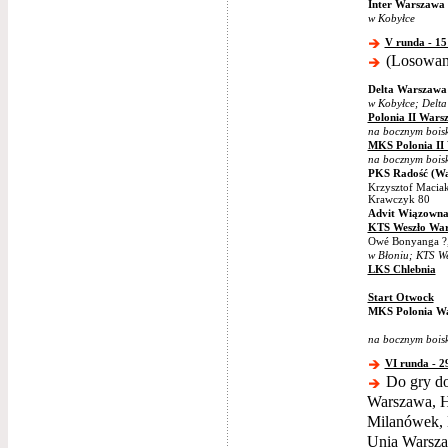
Inter Warszawa
w Kobyłce
V runda - 15
(Losowani
Delta Warszawa
w Kobyłce; Delt
Polonia II Wars
na bocznym bois
MKS Polonia II
na bocznym bois
PKS Radość (W
Krzysztof Maciak
Krawczyk 80
Advit Wiązown
KTS Weszło Wa
Owé Bonyanga ?, 
w Błoniu; KTS W
LKS Chlebnia
Start Otwock
MKS Polonia W
na bocznym bois
VI runda - 2
Do gry do
Warszawa, H
Milanówek, 
Unia Warsza