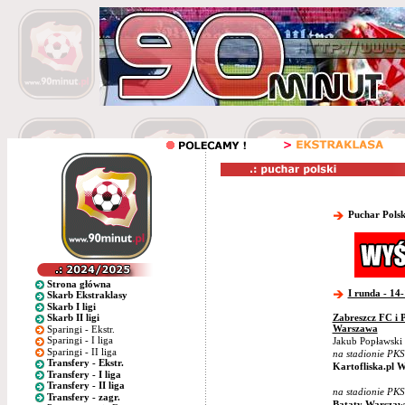
Puchar Pols
Strona główna
I runda - 14-
Skarb Ekstraklasy
Skarb I ligi
Zabreszcz FC i P
Skarb II ligi
Warszawa
Sparingi - Ekstr.
Sparingi - I liga
Jakub Popławski 
Sparingi - II liga
na stadionie PK
Transfery - Ekstr.
Kartofliska.pl 
Transfery - I liga
Transfery - II liga
na stadionie PKS
Transfery - zagr.
Bataty Warszaw