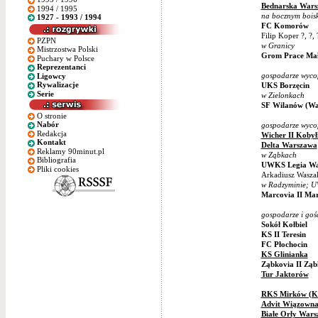
Bednarska War
1994 / 1995
na bocznym boisk
1927 - 1993 / 1994
FC Komorów
Filip Koper ?, ?,
PZPN
w Granicy
Mistrzostwa Polski
Grom Prace Ma
Puchary w Polsce
Reprezentanci
gospodarze wycofa
Ligowcy
Rywalizacje
UKS Borzęcin
Serie
w Zielonkach
SF Wilanów (Wa
O stronie
Nabór
gospodarze wycofa
Redakcja
Wicher II Kobył
Kontakt
Delta Warszawa
Reklamy 90minut.pl
w Ząbkach
Bibliografia
UWKS Legia Wa
Pliki cookies
Arkadiusz Wasza
w Radzyminie; 
Marcovia II Mar
gospodarze i gośc
Sokół Kołbiel
KS II Teresin
FC Płochocin
KS Glinianka
Ząbkovia II Ząb
Tur Jaktorów
RKS Mirków (Ko
Advit Wiązown
Białe Orły War