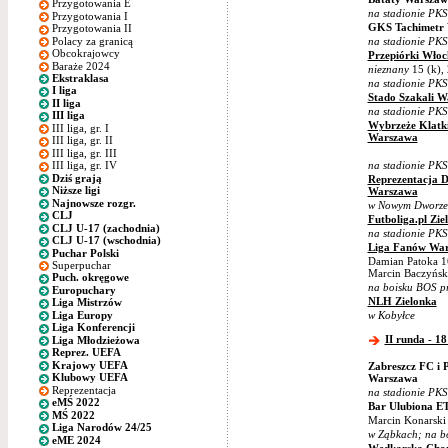
Przygotowania E
na stadionie PK
Przygotowania I
GKS Tachimetr
Przygotowania II
Polacy za granicą
na stadionie PK
Obcokrajowcy
Przepiórki Wło
Baraże 2024
nieznany
15 (k), 
Ekstraklasa
na stadionie PK
I liga
Stado Szakali 
II liga
na stadionie PK
III liga
Wybrzeże Klatk
III liga, gr. I
Warszawa
III liga, gr. II
III liga, gr. III
na stadionie PK
III liga, gr. IV
Dziś grają
Reprezentacja D
Niższe ligi
Warszawa
Najnowsze rozgr.
w Nowym Dworze
CLJ
Futboliga.pl Zie
CLJ U-17 (zachodnia)
na stadionie PK
CLJ U-17 (wschodnia)
Liga Fanów Wa
Puchar Polski
Damian Patoka 16
Superpuchar
Marcin Baczyńsk
Puch. okręgowe
na boisku BOS pr
Europuchary
NLH Zielonka
Liga Mistrzów
Liga Europy
w Kobyłce
Liga Konferencji
II runda - 18
Liga Młodzieżowa
Reprez. UEFA
Krajowy UEFA
Zabreszcz FC i P
Klubowy UEFA
Warszawa
Reprezentacja
na stadionie PK
eMŚ 2022
Bar Ulubiona E
MŚ 2022
Marcin Konarski
Liga Narodów 24/25
w Ząbkach; na b
eME 2024