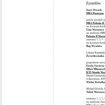
Żyrardów.
Start Otwock
MKS Piaseczno
goście wycofali s
MKS Polonia II
na bocznym bois
Unia Warszawa
na stadionie M
Polonia II Wars
nieznany
?, ?, ? 
na bocznym bois
Bug Wyszków
Łukasz Kamiński 
Żyrardowianka
gospodarze wycofa
Escola Varsovi
Milan Milanówe
KTS Weszło Wa
Daniel Ciechańsk
w Karczewie; KT
Wicher Kobyłka
Michał Górecki 1
Talent Warszaw
nieznany
?, ?, ?,
na stadionie Jun