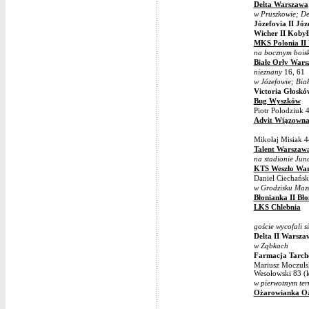
Delta Warszawa
w Pruszkowie; D
Józefovia II Jó
Wicher II Kobył
MKS Polonia II
na bocznym bois
Białe Orły War
nieznany
16, 61
w Józefowie; Bia
Victoria Głoskó
Bug Wyszków
Piotr Polodziuk 
Advit Wiązown
Mikołaj Misiak 4
Talent Warszaw
na stadionie Jun
KTS Weszło Wa
Daniel Ciechański 
w Grodzisku Maz
Błonianka II Bło
LKS Chlebnia
goście wycofali s
Delta II Warsza
w Ząbkach
Farmacja Tarch
Mariusz Moczulsk
Wesołowski 83 (
w pierwotnym ter
Ożarowianka O