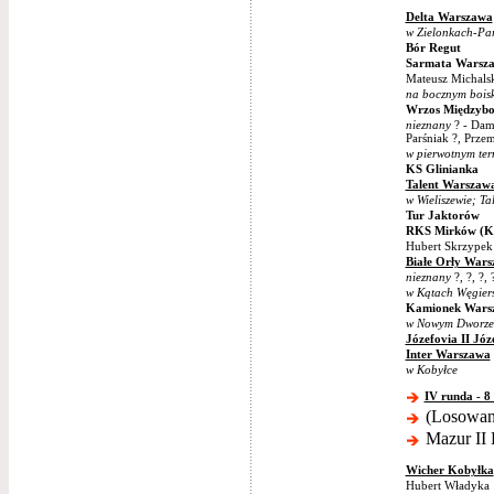
Delta Warszawa
w Zielonkach-Par
Bór Regut
Sarmata Warsz
Mateusz Michalski
na bocznym bois
Wrzos Międzyb
nieznany
? - Dami
Parśniak ?, Prze
w pierwotnym ter
KS Glinianka
Talent Warszaw
w Wieliszewie; T
Tur Jaktorów
RKS Mirków (Ko
Hubert Skrzypek 
Białe Orły War
nieznany
?, ?, ?,
w Kątach Węgier
Kamionek Wars
w Nowym Dworze
Józefovia II Jó
Inter Warszawa
w Kobyłce
IV runda - 8
(Losowani
Mazur II 
Wicher Kobyłka
Hubert Władyka 1