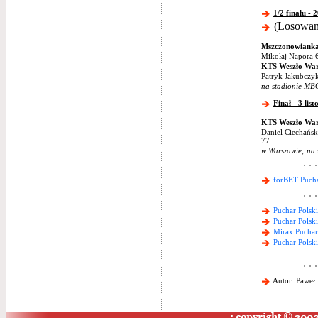
1/2 finału - 
(Losowani
Mszczonowiank
Mikołaj Napora 
KTS Weszło Wa
Patryk Jakubczyk
na stadionie M
Finał - 3 lis
KTS Weszło Wa
Daniel Ciechańsk
77
w Warszawie; na 
forBET Pucha
Puchar Polsk
Puchar Polsk
Mirax Puchar
Puchar Polsk
Autor: Paweł 