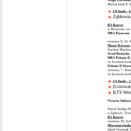
Wilga Garwolin
Michał Janik 8, 
1/8 finału - 
Ząbkovia 
KS Raszyn
w Warszawie; na
MKS Piaseczno
nieznany
9, 34, 4
Mazur Karczew
Joachim Majchrza
Orzeł Baniocha
MKS Polonia II
na bocznym bois
Polonia II Wars
nieznany
? - Dani
na bocznym bois
1/4 finału - 
(Losowani
KTS Weszł
Victoria Sulejó
Patryk Szeliga 81
w Ząbkach; Vict
KS Raszyn
nieznany
56, Sylw
Mszczonowiank
Jakub Grzeszak 5