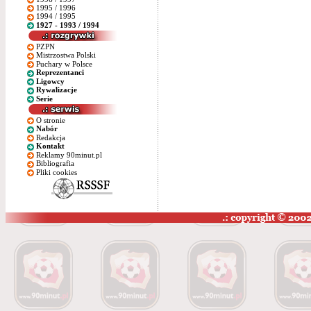
1995 / 1996
1994 / 1995
1927 - 1993 / 1994
PZPN
Mistrzostwa Polski
Puchary w Polsce
Reprezentanci
Ligowcy
Rywalizacje
Serie
O stronie
Nabór
Redakcja
Kontakt
Reklamy 90minut.pl
Bibliografia
Pliki cookies