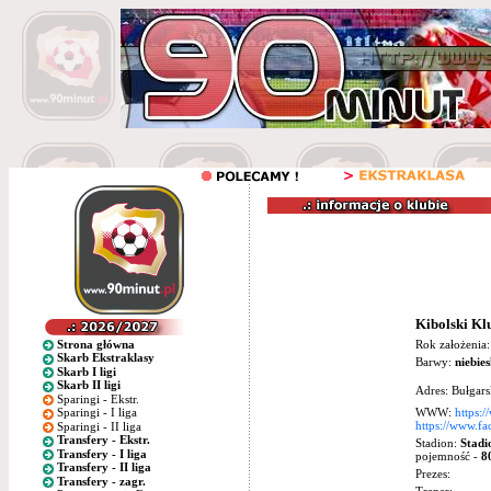
Kibolski Kl
Strona główna
Rok założenia
Skarb Ekstraklasy
Barwy:
niebies
Skarb I ligi
Skarb II ligi
Adres: Bułgar
Sparingi - Ekstr.
WWW:
https:/
Sparingi - I liga
https://www.f
Sparingi - II liga
Transfery - Ekstr.
Stadion:
Stadi
Transfery - I liga
pojemność -
8
Transfery - II liga
Prezes:
Transfery - zagr.