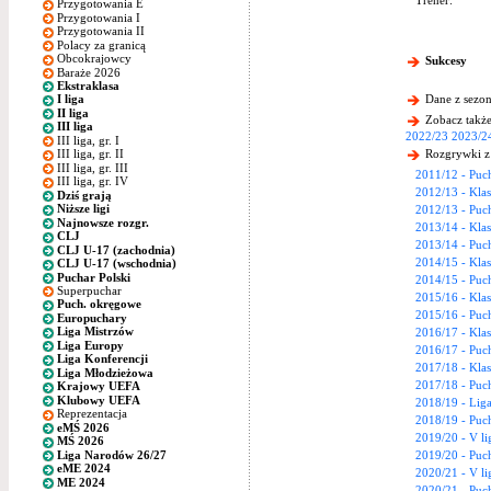
Trener:
Przygotowania E
Przygotowania I
Przygotowania II
Polacy za granicą
Obcokrajowcy
Sukcesy
Baraże 2026
Ekstraklasa
Dane z sezon
I liga
II liga
Zobacz także
III liga
2022/23
2023/2
III liga, gr. I
Rozgrywki z
III liga, gr. II
III liga, gr. III
2011/12 - Puc
III liga, gr. IV
2012/13 - Klas
Dziś grają
Niższe ligi
2012/13 - Puc
Najnowsze rozgr.
2013/14 - Klas
CLJ
2013/14 - Puc
CLJ U-17 (zachodnia)
2014/15 - Klas
CLJ U-17 (wschodnia)
Puchar Polski
2014/15 - Puc
Superpuchar
2015/16 - Kla
Puch. okręgowe
2015/16 - Puc
Europuchary
Liga Mistrzów
2016/17 - Kla
Liga Europy
2016/17 - Puc
Liga Konferencji
2017/18 - Kla
Liga Młodzieżowa
2017/18 - Puc
Krajowy UEFA
Klubowy UEFA
2018/19 - Lig
Reprezentacja
2018/19 - Puc
eMŚ 2026
2019/20 - V li
MŚ 2026
Liga Narodów 26/27
2019/20 - Puc
eME 2024
2020/21 - V li
ME 2024
2020/21 - Puc