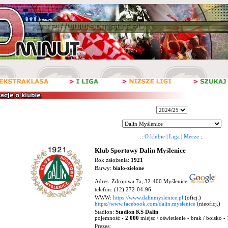
.:
O klubie
|
Liga
|
Mecze
:.
Klub Sportowy Dalin Myślenice
Rok założenia:
1921
Barwy:
biało-zielone
Adres: Zdrojowa 7a, 32-400 Myślenice
telefon: (12) 272-04-96
WWW:
https://www.dalinmyslenice.pl
(oficj.)
https://www.facebook.com/dalin.myslenice
(nieoficj.)
Stadion:
Stadion KS Dalin
pojemność -
2 000
miejsc / oświetlenie - brak / boisko 
Prezes: