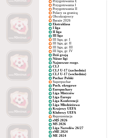
Przygotowania E
Przygotowania I
Przygotowania II
Polacy za granicą
Obcokrajowcy
Baraże 2026
Ekstraklasa
I liga
II liga
III liga
III liga, gr. I
III liga, gr. II
III liga, gr. III
III liga, gr. IV
Dziś grają
Niższe ligi
Najnowsze rozgr.
CLJ
CLJ U-17 (zachodnia)
CLJ U-17 (wschodnia)
Puchar Polski
Superpuchar
Puch. okręgowe
Europuchary
Liga Mistrzów
Liga Europy
Liga Konferencji
Liga Młodzieżowa
Krajowy UEFA
Klubowy UEFA
Reprezentacja
eMŚ 2026
MŚ 2026
Liga Narodów 26/27
eME 2024
ME 2024