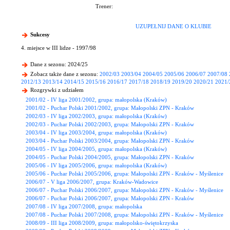
Trener:
UZUPEŁNIJ DANE O KLUBIE
Sukcesy
4. miejsce w III lidze - 1997/98
Dane z sezonu: 2024/25
Zobacz także dane z sezonu:
2002/03
2003/04
2004/05
2005/06
2006/07
2007/08
2012/13
2013/14
2014/15
2015/16
2016/17
2017/18
2018/19
2019/20
2020/21
2021/
Rozgrywki z udziałem
2001/02 - IV liga 2001/2002, grupa: małopolska (Kraków)
2001/02 - Puchar Polski 2001/2002, grupa: Małopolski ZPN - Kraków
2002/03 - IV liga 2002/2003, grupa: małopolska (Kraków)
2002/03 - Puchar Polski 2002/2003, grupa: Małopolski ZPN - Kraków
2003/04 - IV liga 2003/2004, grupa: małopolska (Kraków)
2003/04 - Puchar Polski 2003/2004, grupa: Małopolski ZPN - Kraków
2004/05 - IV liga 2004/2005, grupa: małopolska (Kraków)
2004/05 - Puchar Polski 2004/2005, grupa: Małopolski ZPN - Kraków
2005/06 - IV liga 2005/2006, grupa: małopolska (Kraków)
2005/06 - Puchar Polski 2005/2006, grupa: Małopolski ZPN - Kraków - Myślenice
2006/07 - V liga 2006/2007, grupa: Kraków-Wadowice
2006/07 - Puchar Polski 2006/2007, grupa: Małopolski ZPN - Kraków - Myślenice
2006/07 - Puchar Polski 2006/2007, grupa: Małopolski ZPN - Kraków
2007/08 - IV liga 2007/2008, grupa: małopolska
2007/08 - Puchar Polski 2007/2008, grupa: Małopolski ZPN - Kraków - Myślenice
2008/09 - III liga 2008/2009, grupa: małopolsko-świętokrzyska