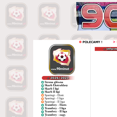
Strona główna
Skarb Ekstraklasy
Skarb I ligi
Skarb II ligi
Sparingi - Ekstr.
Sparingi - I liga
Sparingi - II liga
Transfery - Ekstr.
Transfery - I liga
Transfery - II liga
Transfery - zagr.