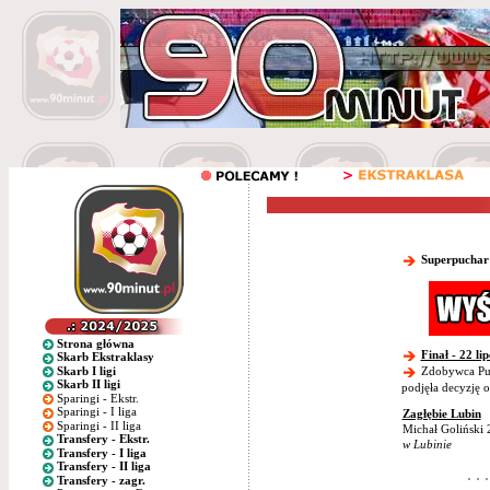
Superpuchar
Strona główna
Finał - 22 li
Skarb Ekstraklasy
Skarb I ligi
Zdobywca Puch
Skarb II ligi
podjęła decyzję o
Sparingi - Ekstr.
Sparingi - I liga
Zagłębie Lubin
Sparingi - II liga
Michał Goliński 
Transfery - Ekstr.
w Lubinie
Transfery - I liga
Transfery - II liga
Transfery - zagr.