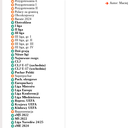
Przygotowania E
Autor: Maciej
Przygotowania I
Przygotowania II
Polacy za granicą
Obcokrajowcy
Baraże 2024
Ekstraklasa
I liga
II liga
III liga
III liga, gr. I
III liga, gr. II
III liga, gr. III
III liga, gr. IV
Dziś grają
Niższe ligi
Najnowsze rozgr.
CLJ
CLJ U-17 (zachodnia)
CLJ U-17 (wschodnia)
Puchar Polski
Superpuchar
Puch. okręgowe
Europuchary
Liga Mistrzów
Liga Europy
Liga Konferencji
Liga Młodzieżowa
Reprez. UEFA
Krajowy UEFA
Klubowy UEFA
Reprezentacja
eMŚ 2022
MŚ 2022
Liga Narodów 24/25
eME 2024