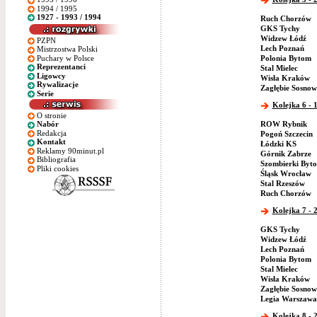
1994 / 1995
1927 - 1993 / 1994
Ruch Chorzów
GKS Tychy
Widzew Łódź
PZPN
Lech Poznań
Mistrzostwa Polski
Puchary w Polsce
Polonia Bytom
Reprezentanci
Stal Mielec
Ligowcy
Wisła Kraków
Rywalizacje
Zagłębie Sosnow
Serie
Kolejka 6 - 
O stronie
ROW Rybnik
Nabór
Redakcja
Pogoń Szczecin
Kontakt
Łódzki KS
Reklamy 90minut.pl
Górnik Zabrze
Bibliografia
Szombierki Byt
Pliki cookies
Śląsk Wrocław
Stal Rzeszów
Ruch Chorzów
Kolejka 7 - 
GKS Tychy
Widzew Łódź
Lech Poznań
Polonia Bytom
Stal Mielec
Wisła Kraków
Zagłębie Sosnow
Legia Warszawa
Kolejka 8 - 