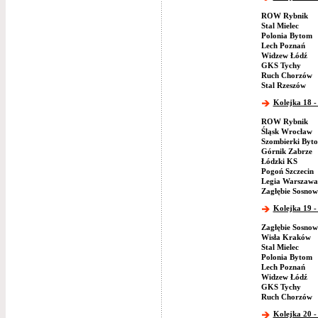
ROW Rybnik
Stal Mielec
Polonia Bytom
Lech Poznań
Widzew Łódź
GKS Tychy
Ruch Chorzów
Stal Rzeszów
Kolejka 18 -
ROW Rybnik
Śląsk Wrocław
Szombierki Byt
Górnik Zabrze
Łódzki KS
Pogoń Szczecin
Legia Warszawa
Zagłębie Sosnow
Kolejka 19 -
Zagłębie Sosnow
Wisła Kraków
Stal Mielec
Polonia Bytom
Lech Poznań
Widzew Łódź
GKS Tychy
Ruch Chorzów
Kolejka 20 -