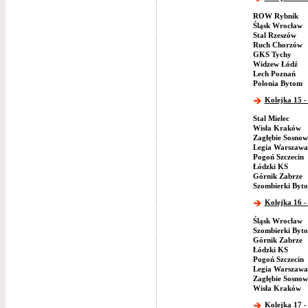
ROW Rybnik
Śląsk Wrocław
Stal Rzeszów
Ruch Chorzów
GKS Tychy
Widzew Łódź
Lech Poznań
Polonia Bytom
Kolejka 15 -
Stal Mielec
Wisła Kraków
Zagłębie Sosnow
Legia Warszawa
Pogoń Szczecin
Łódzki KS
Górnik Zabrze
Szombierki Byt
Kolejka 16 -
Śląsk Wrocław
Szombierki Byt
Górnik Zabrze
Łódzki KS
Pogoń Szczecin
Legia Warszawa
Zagłębie Sosnow
Wisła Kraków
Kolejka 17 -