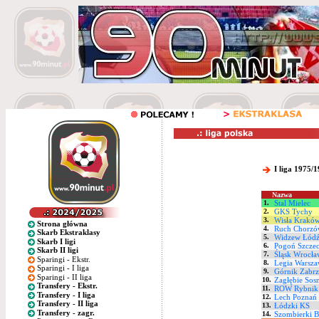
I liga 1975/
Nazwa
1.
Stal Mielec
2.
GKS Tychy
3.
Wisła Krakó
Strona główna
4.
Ruch Chorzó
Skarb Ekstraklasy
5.
Widzew Łód
Skarb I ligi
6.
Pogoń Szczec
Skarb II ligi
7.
Śląsk Wrocła
Sparingi - Ekstr.
8.
Legia Warsza
Sparingi - I liga
9.
Górnik Zabrz
Sparingi - II liga
10.
Zagłębie Sos
Transfery - Ekstr.
11.
ROW Rybnik
Transfery - I liga
12.
Lech Poznań
Transfery - II liga
13.
Łódzki KS
Transfery - zagr.
14.
Szombierki 