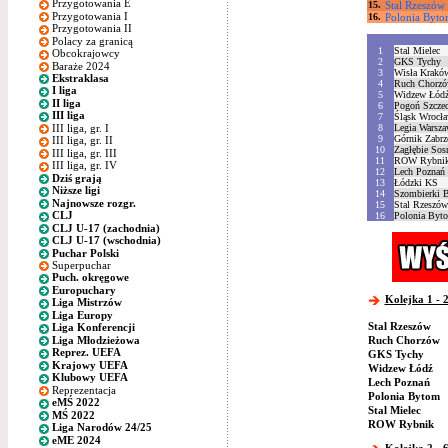
Przygotowania E
15.
Stal Rzeszów
Przygotowania I
16.
Polonia Byt
Przygotowania II
Polacy za granicą
1
Stal Mielec
Obcokrajowcy
2
GKS Tychy
Baraże 2024
3
Wisła Krakó
Ekstraklasa
4
Ruch Chorz
I liga
5
Widzew Łód
II liga
6
Pogoń Szczec
III liga
7
Śląsk Wrocł
III liga, gr. I
8
Legia Warsza
9
Górnik Zabrz
III liga, gr. II
10
Zagłębie Sos
III liga, gr. III
11
ROW Rybni
III liga, gr. IV
12
Lech Poznań
Dziś grają
13
Łódzki KS
Niższe ligi
14
Szombierki 
Najnowsze rozgr.
15
Stal Rzeszów
CLJ
16
Polonia Byt
CLJ U-17 (zachodnia)
CLJ U-17 (wschodnia)
Puchar Polski
Superpuchar
Puch. okręgowe
Europuchary
Kolejka 1 - 2
Liga Mistrzów
Liga Europy
Stal Rzeszów
Liga Konferencji
Liga Młodzieżowa
Ruch Chorzów
Reprez. UEFA
GKS Tychy
Krajowy UEFA
Widzew Łódź
Klubowy UEFA
Lech Poznań
Reprezentacja
Polonia Bytom
eMŚ 2022
Stal Mielec
MŚ 2022
ROW Rybnik
Liga Narodów 24/25
eME 2024