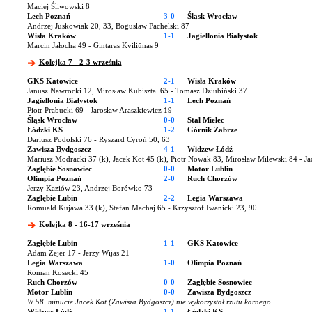
Maciej Śliwowski 8
Lech Poznań
3-0
Śląsk Wrocław
Andrzej Juskowiak 20, 33, Bogusław Pachelski 87
Wisła Kraków
1-1
Jagiellonia Białystok
Marcin Jałocha 49 - Gintaras Kviliūnas 9
Kolejka 7 - 2-3 września
GKS Katowice
2-1
Wisła Kraków
Janusz Nawrocki 12, Mirosław Kubisztal 65 - Tomasz Dziubiński 37
Jagiellonia Białystok
1-1
Lech Poznań
Piotr Prabucki 69 - Jarosław Araszkiewicz 19
Śląsk Wrocław
0-0
Stal Mielec
Łódzki KS
1-2
Górnik Zabrze
Dariusz Podolski 76 - Ryszard Cyroń 50, 63
Zawisza Bydgoszcz
4-1
Widzew Łódź
Mariusz Modracki 37 (k), Jacek Kot 45 (k), Piotr Nowak 83, Mirosław Milewski 84 - Ja
Zagłębie Sosnowiec
0-0
Motor Lublin
Olimpia Poznań
2-0
Ruch Chorzów
Jerzy Kaziów 23, Andrzej Borówko 73
Zagłębie Lubin
2-2
Legia Warszawa
Romuald Kujawa 33 (k), Stefan Machaj 65 - Krzysztof Iwanicki 23, 90
Kolejka 8 - 16-17 września
Zagłębie Lubin
1-1
GKS Katowice
Adam Zejer 17 - Jerzy Wijas 21
Legia Warszawa
1-0
Olimpia Poznań
Roman Kosecki 45
Ruch Chorzów
0-0
Zagłębie Sosnowiec
Motor Lublin
0-0
Zawisza Bydgoszcz
W 58. minucie Jacek Kot (Zawisza Bydgoszcz) nie wykorzystał rzutu karnego.
Widzew Łódź
1-1
Łódzki KS