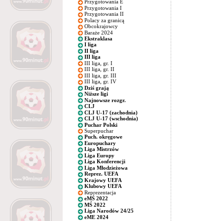
Przygotowania E
Przygotowania I
Przygotowania II
Polacy za granicą
Obcokrajowcy
Baraże 2024
Ekstraklasa
I liga
II liga
III liga
III liga, gr. I
III liga, gr. II
III liga, gr. III
III liga, gr. IV
Dziś grają
Niższe ligi
Najnowsze rozgr.
CLJ
CLJ U-17 (zachodnia)
CLJ U-17 (wschodnia)
Puchar Polski
Superpuchar
Puch. okręgowe
Europuchary
Liga Mistrzów
Liga Europy
Liga Konferencji
Liga Młodzieżowa
Reprez. UEFA
Krajowy UEFA
Klubowy UEFA
Reprezentacja
eMŚ 2022
MŚ 2022
Liga Narodów 24/25
eME 2024