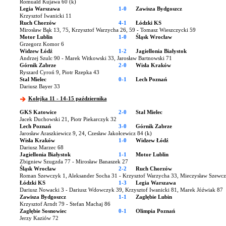
Romuald Kujawa 60 (k)
Legia Warszawa
1-0
Zawisza Bydgoszcz
Krzysztof Iwanicki 11
Ruch Chorzów
4-1
Łódzki KS
Mirosław Bąk 13, 75, Krzysztof Warzycha 26, 59 - Tomasz Wieszczycki 59
Motor Lublin
1-0
Śląsk Wrocław
Grzegorz Komor 6
Widzew Łódź
1-2
Jagiellonia Białystok
Andrzej Szulc 90 - Marek Witkowski 33, Jarosław Bartnowski 71
Górnik Zabrze
2-0
Wisła Kraków
Ryszard Cyroń 9, Piotr Rzepka 43
Stal Mielec
0-1
Lech Poznań
Dariusz Bayer 33
Kolejka 11 - 14-15 października
GKS Katowice
2-0
Stal Mielec
Jacek Duchowski 21, Piotr Piekarczyk 32
Lech Poznań
3-0
Górnik Zabrze
Jarosław Araszkiewicz 9, 24, Czesław Jakołcewicz 84 (k)
Wisła Kraków
1-0
Widzew Łódź
Dariusz Marzec 68
Jagiellonia Białystok
1-1
Motor Lublin
Zbigniew Szugzda 77 - Mirosław Banaszek 27
Śląsk Wrocław
2-2
Ruch Chorzów
Roman Szewczyk 1, Aleksander Socha 31 - Krzysztof Warzycha 33, Mieczysław Szewc
Łódzki KS
1-3
Legia Warszawa
Dariusz Nowacki 3 - Dariusz Wdowczyk 39, Krzysztof Iwanicki 81, Marek Jóźwiak 87
Zawisza Bydgoszcz
1-1
Zagłębie Lubin
Krzysztof Arndt 79 - Stefan Machaj 86
Zagłębie Sosnowiec
0-1
Olimpia Poznań
Jerzy Kaziów 72