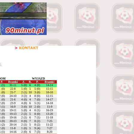
:.
DOM
WYJAZD
P.
Bramki
Z.
R.
P.
Bramki
1 (1)
31-11
5 (0)
6
4 (0)
14-14
1 (0)
22-8
5 (0)
5
5 (0)
15-15
1 (0)
21-7
2 (1)
10
3 (0)
10-10
2 (0)
24-10
3 (2)
4
8 (0)
12-15
1 (0)
21-6
4 (0)
4
7 (0)
14-17
2 (0)
23-9
4 (0)
6
5 (1)
14-18
2 (1)
16-9
3 (0)
10
2 (0)
11-9
2 (0)
19-11
5 (0)
4
6 (1)
16-19
2 (0)
19-13
2 (2)
5
8 (0)
13-20
5 (0)
19-16
2 (1)
6
7 (1)
11-18
4 (0)
20-13
0 (0)
7
8 (2)
7-25
5 (2)
20-14
2 (1)
5
8 (2)
11-22
2 (0)
11-8
1 (0)
5
9 (4)
7-27
5 (1)
14-16
2 (0)
6
7 (3)
8-20