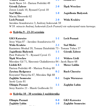
Jacek Bayer 14 - Dariusz Podolski 49
Górnik Zabrze
2-0
Śląsk Wrocław
Zenon Lissek 10, Ryszard Cyroń 18
Stal Mielec
1-0
Jagiellonia Białystok
Maciej Śliwowski 62
Lech Poznań
2-0
Wisła Kraków
Jarosław Araszkiewicz 3, Andrzej Juskowiak 59
W 59. minucie Andrzej Juskowiak (Lech Poznań) nie wykorzystał rzutu karnego.
Kolejka 9 - 23-24 września
GKS Katowice
1-1
Lech Poznań
Jerzy Wijas 87 - Jarosław Araszkiewicz 61
Wisła Kraków
2-1
Stal Mielec
Kazimierz Moskal 59, Tomasz Dziubiński 73 - Tomasz Tułacz 57
Jagiellonia Białystok
1-1
Górnik Zabrze
Piotr Prabucki 71 - Ryszard Cyroń 15
Śląsk Wrocław
2-1
Widzew Łódź
Mirosław Gil 71, Sławomir Chałaśkiewicz 84 - Jacek Bayer 68
Łódzki KS
1-1
Motor Lublin
Dariusz Podolski 48 - Mariusz Prokop 60
Zawisza Bydgoszcz
0-2
Ruch Chorzów
Krzysztof Warzycha 67, Mirosław Bąk 68
Zagłębie Sosnowiec
0-1
Legia Warszawa
Jacek Cyzio 81
Olimpia Poznań
1-1
Zagłębie Lubin
Jerzy Kaziów 21 - Marek Godlewski 51
Kolejka 10 - 30 września-1 października
Olimpia Poznań
0-0
GKS Katowice
Zagłębie Lubin
1-0
Zagłębie Sosnowiec