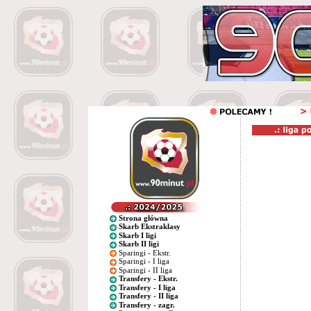
Strona główna
Skarb Ekstraklasy
Skarb I ligi
Skarb II ligi
Sparingi - Ekstr.
Sparingi - I liga
Sparingi - II liga
Transfery - Ekstr.
Transfery - I liga
Transfery - II liga
Transfery - zagr.