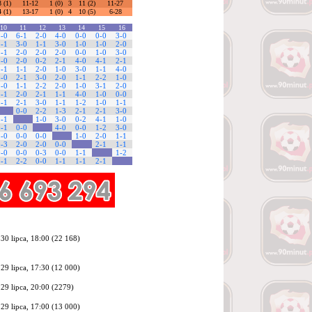
3 (1)
11-12
1 (0)
3
11 (2)
11-27
4 (1)
13-17
1 (0)
4
10 (5)
6-28
10
11
12
13
14
15
16
3-0
6-1
2-0
4-0
0-0
0-0
3-0
2-1
3-0
1-1
3-0
1-0
1-0
2-0
2-1
2-0
2-0
2-0
0-0
1-0
3-0
1-0
2-0
0-2
2-1
4-0
4-1
2-1
1-1
1-1
2-0
1-0
3-0
1-1
4-0
2-0
2-1
3-0
2-0
1-1
2-2
1-0
2-0
1-1
2-2
2-0
1-0
3-1
2-0
1-1
2-0
2-1
1-1
4-0
1-0
0-0
1-1
2-1
3-0
1-1
1-2
1-0
1-1
0-0
2-2
1-3
2-1
2-1
3-0
1-1
1-0
3-0
0-2
4-1
1-0
0-1
0-0
4-0
0-0
1-2
3-0
1-0
0-0
0-0
1-0
2-0
1-1
0-3
2-0
2-0
0-0
2-1
1-1
0-0
0-0
0-3
0-0
1-1
1-2
1-1
2-2
0-0
1-1
1-1
2-1
30 lipca, 18:00 (
22 168
)
29 lipca, 17:30 (
12 000
)
29 lipca, 20:00 (2279)
29 lipca, 17:00 (
13 000
)