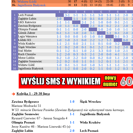
15.
Widzew Łódź
30
17
4 (0)
12
14 (3)
22-39
3 (0)
9
16.
Jagiellonia Białystok
30
13
3 (0)
13
14 (6)
19-45
2 (0)
9
1
2
3
4
5
6
7
8
9
1
Lech Poznań
3-1
1-1
1-5
1-1
3-0
1-1
1-1
2-0
2
Zagłębie Lubin
2-0
1-1
1-0
0-1
0-0
2-2
2-1
1-1
3
GKS Katowice
1-1
1-1
2-1
2-1
1-0
0-0
0-1
2-1
4
Zawisza Bydgoszcz
2-0
1-1
0-0
2-1
0-0
0-2
2-1
2-0
5
Olimpia Poznań
0-1
1-1
0-0
2-0
1-0
2-0
1-0
1-1
6
Górnik Zabrze
0-1
1-1
1-0
2-0
3-1
1-1
0-1
2-0
7
Legia Warszawa
1-1
0-0
0-0
1-0
1-0
0-0
0-1
0-3
8
Łódzki KS
1-0
1-0
2-1
0-0
2-2
1-2
1-3
0-0
9
Wisła Kraków
1-1
2-1
0-0
2-1
1-1
0-1
0-0
3-2
10
Śląsk Wrocław
1-1
0-2
2-0
0-1
0-1
2-2
1-0
1-2
2-0
11
Stal Mielec
0-1
1-2
0-1
1-0
2-1
3-3
0-0
1-0
2-1
12
Ruch Chorzów
1-2
2-0
0-3
0-3
2-1
2-0
0-0
4-1
1-1
13
Motor Lublin
0-2
1-0
2-2
0-0
0-0
0-2
0-0
1-1
2-0
14
Zagłębie Sosnowiec
2-2
0-2
0-0
1-1
0-1
1-2
0-1
1-1
2-1
15
Widzew Łódź
1-0
0-1
1-1
0-0
1-0
3-1
1-1
1-1
1-1
16
Jagiellonia Białystok
1-1
1-2
0-0
2-0
0-2
1-1
0-0
1-2
0-3
Kolejka 1 - 29-30 lipca
Zawisza Bydgoszcz
1-0
Śląsk Wrocław
Mariusz Modracki 51
W 53. minucie Dariusz Pasieka (Zawisza Bydgoszcz) nie wykorzystał rzutu karnego.
Zagłębie Sosnowiec
1-1
Jagiellonia Białystok
Ryszard Czerwiec 67 - Janusz Szugzda 4
Olimpia Poznań
1-1
Wisła Kraków
Jerzy Kaziów 46 - Mariusz Lisowski 45 (s)
Zagłębie Lubin
2-0
Lech Poznań