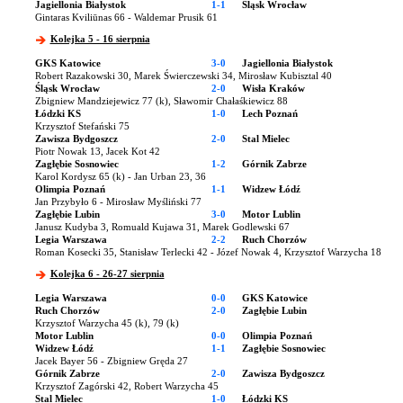
Jagiellonia Białystok
1-1
Śląsk Wrocław
Gintaras Kviliūnas 66 - Waldemar Prusik 61
Kolejka 5 - 16 sierpnia
GKS Katowice
3-0
Jagiellonia Białystok
Robert Razakowski 30, Marek Świerczewski 34, Mirosław Kubisztal 40
Śląsk Wrocław
2-0
Wisła Kraków
Zbigniew Mandziejewicz 77 (k), Sławomir Chałaśkiewicz 88
Łódzki KS
1-0
Lech Poznań
Krzysztof Stefański 75
Zawisza Bydgoszcz
2-0
Stal Mielec
Piotr Nowak 13, Jacek Kot 42
Zagłębie Sosnowiec
1-2
Górnik Zabrze
Karol Kordysz 65 (k) - Jan Urban 23, 36
Olimpia Poznań
1-1
Widzew Łódź
Jan Przybyło 6 - Mirosław Myśliński 77
Zagłębie Lubin
3-0
Motor Lublin
Janusz Kudyba 3, Romuald Kujawa 31, Marek Godlewski 67
Legia Warszawa
2-2
Ruch Chorzów
Roman Kosecki 35, Stanisław Terlecki 42 - Józef Nowak 4, Krzysztof Warzycha 18
Kolejka 6 - 26-27 sierpnia
Legia Warszawa
0-0
GKS Katowice
Ruch Chorzów
2-0
Zagłębie Lubin
Krzysztof Warzycha 45 (k), 79 (k)
Motor Lublin
0-0
Olimpia Poznań
Widzew Łódź
1-1
Zagłębie Sosnowiec
Jacek Bayer 56 - Zbigniew Gręda 27
Górnik Zabrze
2-0
Zawisza Bydgoszcz
Krzysztof Zagórski 42, Robert Warzycha 45
Stal Mielec
1-0
Łódzki KS