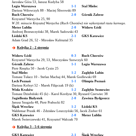
Jarosław Góra 53, Janusz Kudyba 58
Legia Warszawa
1-1
Stal Mielec
Dariusz Wdowczyk 88 - Maciej Śliwowski 89
Ruch Chorzów
2-0
Górnik Zabrze
Krzysztof Warzycha 25, 90
W 20. minucie Krzysztof Warzycha (Ruch Chorzów) nie wykorzystał rzutu karnego.
Motor Lublin
2-0
Widzew Łódź
Andrzej Brzeszczyński 38, Marek Sadowski 43
Łódzki KS
2-1
GKS Katowice
Adam Grad 26, 52 - Mirosław Kubisztal 35
Kolejka 2 - 2 sierpnia
Widzew Łódź
0-3
Ruch Chorzów
Krzysztof Warzycha 29, 53, Mieczysław Szewczyk 60
Górnik Zabrze
1-1
Legia Warszawa
Piotr Rzepka 50 - Jacek Cyzio 25
Stal Mielec
1-2
Zagłębie Lubin
Tomasz Tułacz 10 - Stefan Machaj 44, Marek Godlewski 69
Lech Poznań
1-1
Olimpia Poznań
Dariusz Kofnyt 52 - Marek Filipczak 19 (k)
Wisła Kraków
1-2
Zagłębie Sosnowiec
Tomasz Dziubiński 45 (k) - Karol Kordysz 30, Ryszard Czerwiec 38
Jagiellonia Białystok
2-0
Zawisza Bydgoszcz
Janusz Szugzda 48, Piotr Prabucki 82
Śląsk Wrocław
1-2
Łódzki KS
Waldemar Prusik 46 - Zdzisław Leszczyński 56, Jacek Ziober 61
GKS Katowice
2-0
Motor Lublin
Marek Świerczewski 41, Krzysztof Walczak 70
Kolejka 3 - 5-6 sierpnia
GKS Katowice
2-1
Śląsk Wrocław