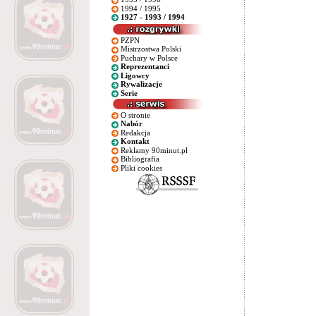
1994 / 1995
1927 - 1993 / 1994
PZPN
Mistrzostwa Polski
Puchary w Polsce
Reprezentanci
Ligowcy
Rywalizacje
Serie
O stronie
Nabór
Redakcja
Kontakt
Reklamy 90minut.pl
Bibliografia
Pliki cookies