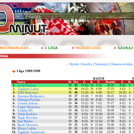
.:
Wyniki
|
Strzelcy
|
Statystyki
|
Ostatnia kolejka
I liga 1989/1990
RAZEM
Nazwa
M.
Pkt.
Z.
R.
P.
Bramki
Z.
R.
1.
Lech Poznań
30
42
13 (5)
12
5 (1)
45-25
8 (5)
6
2.
Zagłębie Lubin
30
40
14 (2)
10
6 (0)
37-23
9 (2)
5
3.
GKS Katowice
30
40
12 (2)
14
4 (0)
31-17
10 (1)
4
4.
Zawisza Bydgoszcz
30
37
13 (4)
7
10 (0)
36-25
10 (2)
3
5.
Olimpia Poznań
30
36
12 (2)
10
8 (0)
35-23
8 (2)
6
6.
Górnik Zabrze
30
36
13 (1)
10
7 (1)
37-27
9 (1)
4
7.
Legia Warszawa
30
35
10 (0)
16
4 (1)
27-18
7 (0)
6
8.
Łódzki KS
30
34
12 (1)
10
8 (1)
35-30
7 (1)
6
9.
Wisła Kraków
30
31
8 (3)
12
10 (0)
32-33
6 (1)
7
10.
Śląsk Wrocław
30
27
8 (2)
10
12 (1)
30-34
6 (1)
4
11.
Stal Mielec
30
26
8 (2)
10
12 (2)
27-38
8 (2)
3
12.
Ruch Chorzów
30
25
8 (4)
9
13 (4)
31-36
6 (3)
4
13.
Motor Lublin
30
21
6 (0)
13
11 (4)
18-35
5 (0)
8
14.
Zagłębie Sosnowiec
30
20
6 (0)
12
12 (4)
22-36
4 (0)
6