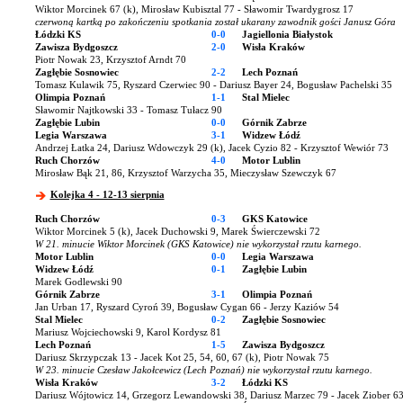
Wiktor Morcinek 67 (k), Mirosław Kubisztal 77 - Sławomir Twardygrosz 17
czerwoną kartką po zakończeniu spotkania został ukarany zawodnik gości Janusz Góra
Łódzki KS
0-0
Jagiellonia Białystok
Zawisza Bydgoszcz
2-0
Wisła Kraków
Piotr Nowak 23, Krzysztof Arndt 70
Zagłębie Sosnowiec
2-2
Lech Poznań
Tomasz Kulawik 75, Ryszard Czerwiec 90 - Dariusz Bayer 24, Bogusław Pachelski 35
Olimpia Poznań
1-1
Stal Mielec
Sławomir Najtkowski 33 - Tomasz Tułacz 90
Zagłębie Lubin
0-0
Górnik Zabrze
Legia Warszawa
3-1
Widzew Łódź
Andrzej Łatka 24, Dariusz Wdowczyk 29 (k), Jacek Cyzio 82 - Krzysztof Wewiór 73
Ruch Chorzów
4-0
Motor Lublin
Mirosław Bąk 21, 86, Krzysztof Warzycha 35, Mieczysław Szewczyk 67
Kolejka 4 - 12-13 sierpnia
Ruch Chorzów
0-3
GKS Katowice
Wiktor Morcinek 5 (k), Jacek Duchowski 9, Marek Świerczewski 72
W 21. minucie Wiktor Morcinek (GKS Katowice) nie wykorzystał rzutu karnego.
Motor Lublin
0-0
Legia Warszawa
Widzew Łódź
0-1
Zagłębie Lubin
Marek Godlewski 90
Górnik Zabrze
3-1
Olimpia Poznań
Jan Urban 17, Ryszard Cyroń 39, Bogusław Cygan 66 - Jerzy Kaziów 54
Stal Mielec
0-2
Zagłębie Sosnowiec
Mariusz Wojciechowski 9, Karol Kordysz 81
Lech Poznań
1-5
Zawisza Bydgoszcz
Dariusz Skrzypczak 13 - Jacek Kot 25, 54, 60, 67 (k), Piotr Nowak 75
W 23. minucie Czesław Jakołcewicz (Lech Poznań) nie wykorzystał rzutu karnego.
Wisła Kraków
3-2
Łódzki KS
Dariusz Wójtowicz 14, Grzegorz Lewandowski 38, Dariusz Marzec 79 - Jacek Ziober 63