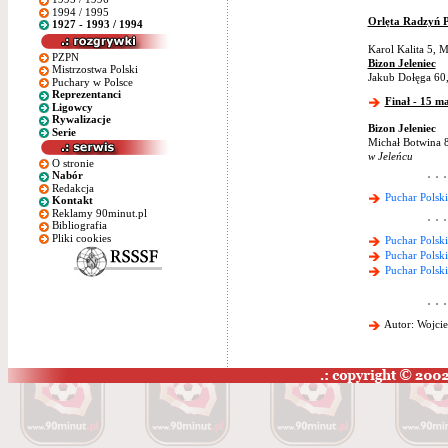
1994 / 1995
Orlęta Radzyń P
1927 - 1993 / 1994
Karol Kalita 5, 
PZPN
Bizon Jeleniec
Mistrzostwa Polski
Jakub Dołęga 60
Puchary w Polsce
Reprezentanci
Finał - 15 m
Ligowcy
Rywalizacje
Bizon Jeleniec
Serie
Michał Botwina 
w Jeleńcu
O stronie
Nabór
Redakcja
Puchar Polsk
Kontakt
Reklamy 90minut.pl
Bibliografia
Pliki cookies
Puchar Polsk
Puchar Polsk
Puchar Polsk
Autor: Wojcie