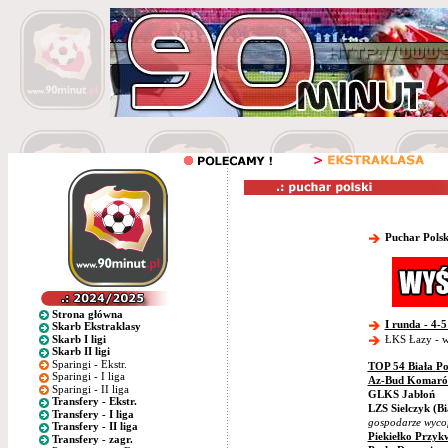
Puchar Polsk
Strona główna
I runda - 4-5
Skarb Ekstraklasy
Skarb I ligi
ŁKS Łazy - w
Skarb II ligi
Sparingi - Ekstr.
TOP 54 Biała Po
Sparingi - I liga
Az-Bud Komaró
Sparingi - II liga
GLKS Jabłoń
Transfery - Ekstr.
LZS Sielczyk (Bi
Transfery - I liga
gospodarze wycofa
Transfery - II liga
Piekiełko Przyk
Transfery - zagr.