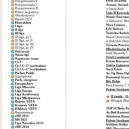
Perła Dwornia
Przygotowania E
Przygotowania I
Armaty Stoczek
Przygotowania II
w Starej Róży
Polacy za granicą
Unia II Krzywd
Obcokrajowcy
Wenus Oszczepal
Baraże 2024
w Dębowicy; Wen
Ekstraklasa
Niwa Łomazy
I liga
LZS Dobryń
II liga
Twierdza Kobyl
III liga
III liga, gr. I
Dawid Oniszczuk
III liga, gr. II
w Dobryniu Duż
III liga, gr. III
Victoria Parcze
III liga, gr. IV
Młodzieżówka R
Dziś grają
Emil Mazurek ?, 
Niższe ligi
Orzeł Czemierni
Najnowsze rozgr.
Krzna Rzeczyca
CLJ
Orlęta Gołaszyn
CLJ U-17 (zachodnia)
Start Gózd
CLJ U-17 (wschodnia)
Puchar Polski
Ar-Tig Huta Dą
Superpuchar
Dwernicki Stocz
Puch. okręgowe
Bór Dąbie
Europuchary
Piotr Fortuna ?, 
Liga Mistrzów
Polesie Serokom
Liga Europy
Liga Konferencji
II runda - 11
Liga Młodzieżowa
Huragan Międz
Reprez. UEFA
Krajowy UEFA
TOP 54 Biała Po
Klubowy UEFA
Reprezentacja
Az-Bud Komaró
eMŚ 2022
Absolwent Doma
MŚ 2022
Polesie Serokom
Liga Narodów 24/25
Wóldom Wólka 
eME 2024
SRG Sławatycze