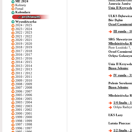
ME 2024
Janowia Janów 
Kobiety
Unia II Krzywd
Futsal
Kalendarz
ULKS Dębowica
Bór Dąbie
Wyszukiwarka
Orzeł Czemierni
2024 / 2025
2023 / 2024
III runda - 1
2022 / 2023
2021 / 2022
SRG Sławatycze
2020 / 2021
Młodzieżówka R
2019 / 2020
2018 / 2019
Piotr Łoziński ?
2017 / 2018
Orzeł Czemierni
2016 / 2017
Orlęta Gołaszyn
2015 / 2016
2014 / 2015
Unia II Krzywd
2013 / 2014
Bizon Jeleniec
2012 / 2013
2011 / 2012
IV runda - 3
2010 / 2011
2009 / 2010
Polesie Serokom
2008 / 2009
Bizon Jeleniec
2007 / 2008
2006 / 2007
2005 / 2006
Młodzieżówka R
2004 / 2005
2003 / 2004
1/4 finału - 
2002 / 2003
Orlęta Radzyń 
2001 / 2002
2000 / 2001
ŁKS Łazy
1999 / 2000
1998 / 1999
Lutnia Piszczac
1997 / 1998
1996 / 1997
1/2 finału - 
1995 / 1996