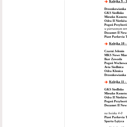
Kolejka 9 - 
Drzonkowianka 
GKS Siedlisko
Mieszko Konoto
Odra II Nietków
Pogoń Przybor
w pierwotnym ter
Dozamet II Now
Piast Parkovia 
Kolejka 10 -
Czarni Jelenin
MKS Nowe Mias
Ikar Zawada
Pogoń Wschowa
Avia Siedlnica
Odra Klenica
Drzonkowianka 
Kolejka 11 -
GKS Siedlisko
Mieszko Konoto
Odra II Nietków
Pogoń Przybor
Dozamet II Now
na boisku 4-0
Piast Parkovia 
Sparta Łężyca