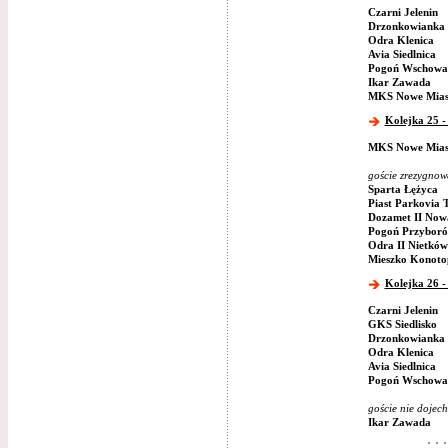
Czarni Jelenin
Drzonkowianka 
Odra Klenica
Avia Siedlnica
Pogoń Wschowa
Ikar Zawada
MKS Nowe Mias
Kolejka 25 -
MKS Nowe Mias
goście zrezygnow
Sparta Łężyca
Piast Parkovia 
Dozamet II Now
Pogoń Przybor
Odra II Nietków
Mieszko Konoto
Kolejka 26 -
Czarni Jelenin
GKS Siedlisko
Drzonkowianka 
Odra Klenica
Avia Siedlnica
Pogoń Wschowa
goście nie dojech
Ikar Zawada