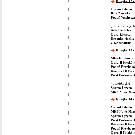
Kolejka 12 - 
Czarni Jelenin
Ikar Zawada
Pogoń Wschowa
goście nie dojech
Avia Siedlnica
Odra Klenica
Drzonkowianka 
GKS Siedlisko
Kolejka 13 -
Mieszko Konoto
Odra II Nietków
Pogoń Przybor
Dozamet II Now
Piast Parkovia 
na boisku 2-4
Sparta Łężyca
MKS Nowe Mias
Kolejka 14 -
Czarni Jelenin
MKS Nowe Mias
Sparta Łężyca
Piast Parkovia 
Dozamet II Now
Pogoń Przybor
Odra II Nietków