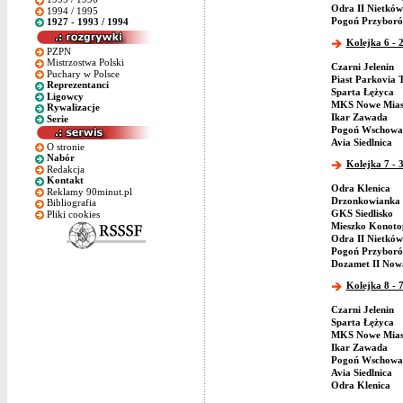
Odra II Nietków
1994 / 1995
Pogoń Przybor
1927 - 1993 / 1994
Kolejka 6 - 
PZPN
Mistrzostwa Polski
Czarni Jelenin
Puchary w Polsce
Piast Parkovia 
Reprezentanci
Sparta Łężyca
Ligowcy
MKS Nowe Mias
Rywalizacje
Ikar Zawada
Serie
Pogoń Wschowa
Avia Siedlnica
O stronie
Nabór
Kolejka 7 - 
Redakcja
Kontakt
Odra Klenica
Reklamy 90minut.pl
Drzonkowianka 
Bibliografia
GKS Siedlisko
Pliki cookies
Mieszko Konoto
Odra II Nietków
Pogoń Przybor
Dozamet II Now
Kolejka 8 - 
Czarni Jelenin
Sparta Łężyca
MKS Nowe Mias
Ikar Zawada
Pogoń Wschowa
Avia Siedlnica
Odra Klenica