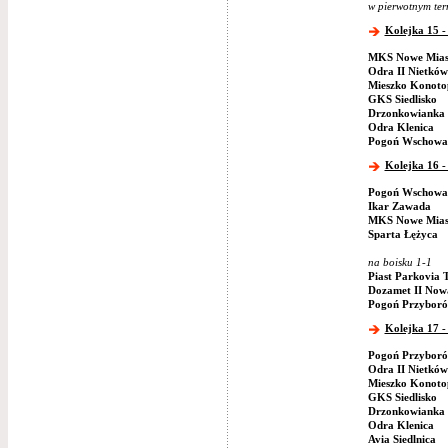
w pierwotnym ter
Kolejka 15 -
MKS Nowe Mias
Odra II Nietków
Mieszko Konoto
GKS Siedlisko
Drzonkowianka 
Odra Klenica
Pogoń Wschowa
Kolejka 16 -
Pogoń Wschowa
Ikar Zawada
MKS Nowe Mias
Sparta Łężyca
na boisku 1-1
Piast Parkovia 
Dozamet II Now
Pogoń Przybor
Kolejka 17 -
Pogoń Przybor
Odra II Nietków
Mieszko Konoto
GKS Siedlisko
Drzonkowianka 
Odra Klenica
Avia Siedlnica