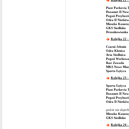
Kolejka 21 -
Piast Parkovia 
Dozamet II Now
Pogoń Przybor
Odra II Nietków
Mieszko Konoto
GKS Siedlisko
Drzonkowianka 
Kolejka 22 -
Czarni Jelenin
Odra Klenica
Avia Siedlnica
Pogoń Wschowa
Ikar Zawada
MKS Nowe Mias
Sparta Łężyca
Kolejka 23 -
Sparta Łężyca
Piast Parkovia 
Dozamet II Now
Pogoń Przybor
Odra II Nietków
goście nie dojech
Mieszko Konoto
GKS Siedlisko
Kolejka 24 -