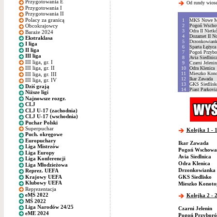
Przygotowania E
Od rundy wiose
Przygotowania I
Przygotowania II
Polacy za granicą
1
MKS Nowe Mi
2
Pogoń Wscho
Obcokrajowcy
3
Odra II Nietk
Baraże 2024
4
Dozamet II N
Ekstraklasa
5
Drzonkowiank
I liga
6
Sparta Łężyca
II liga
7
Pogoń Przyb
III liga
8
Avia Siedlnic
III liga, gr. I
9
Czarni Jelenin
III liga, gr. II
10
Odra Klenica
11
Mieszko Kon
III liga, gr. III
12
Ikar Zawada
III liga, gr. IV
13
GKS Siedlisk
Dziś grają
14
Piast Parkovi
Niższe ligi
Najnowsze rozgr.
CLJ
CLJ U-17 (zachodnia)
CLJ U-17 (wschodnia)
Puchar Polski
Superpuchar
Kolejka 1 - 1
Puch. okręgowe
Europuchary
Ikar Zawada
Liga Mistrzów
Pogoń Wschowa
Liga Europy
Avia Siedlnica
Liga Konferencji
Odra Klenica
Liga Młodzieżowa
Drzonkowianka 
Reprez. UEFA
Krajowy UEFA
GKS Siedlisko
Klubowy UEFA
Mieszko Konoto
Reprezentacja
eMŚ 2022
Kolejka 2 - 2
MŚ 2022
Liga Narodów 24/25
Czarni Jelenin
eME 2024
Pogoń Przybor