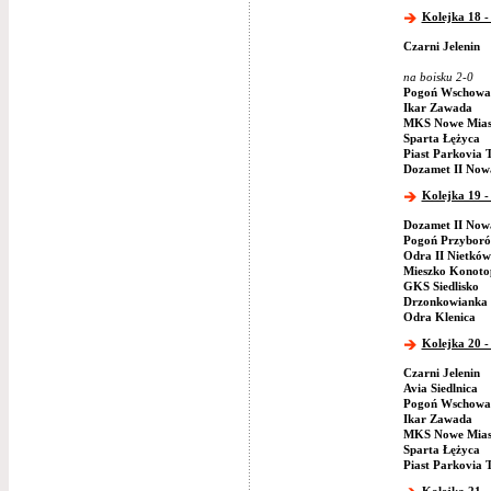
Kolejka 18 -
Czarni Jelenin
na boisku 2-0
Pogoń Wschowa
Ikar Zawada
MKS Nowe Mias
Sparta Łężyca
Piast Parkovia 
Dozamet II Now
Kolejka 19 -
Dozamet II Now
Pogoń Przybor
Odra II Nietków
Mieszko Konoto
GKS Siedlisko
Drzonkowianka 
Odra Klenica
Kolejka 20 -
Czarni Jelenin
Avia Siedlnica
Pogoń Wschowa
Ikar Zawada
MKS Nowe Mias
Sparta Łężyca
Piast Parkovia 