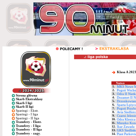
Klasa A 2023
Nazwa
1.
MKS Nowe Mi
2.
Pogoń Wsch
3.
Odra II Niet
Strona główna
4.
Dozamet II N
Skarb Ekstraklasy
5.
Drzonkowian
Skarb I ligi
6.
Sparta Łężyc
Skarb II ligi
7.
Pogoń Przyb
Sparingi - Ekstr.
8.
Avia Siedlnic
Sparingi - I liga
9.
Czarni Jeleni
Sparingi - II liga
10.
Odra Klenica
Transfery - Ekstr.
11.
Mieszko Kon
Transfery - I liga
12.
Ikar Zawada
Transfery - II liga
13.
GKS Siedlisk
Transfery - zagr.
14.
Piast Parkov