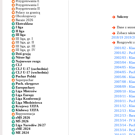
Przygotowania E
Przygotowania I
Przygotowania II
Polacy za granicą
Obcokrajowcy
Sukcesy
Baraże 2026
Ekstraklasa
Dane z sezon
I liga
II liga
Zobacz także
III liga
2018/19
2019/2
III liga, gr. I
Rozgrywki z
III liga, gr. II
III liga, gr. III
2001/02 - Klas
III liga, gr. IV
2001/02 - Puch
Dziś grają
Niższe ligi
2002/03 - Klas
Najnowsze rozgr.
2003/04 - Klas
CLJ
2004/05 - Klas
CLJ U-17 (zachodnia)
2004/05 - Puch
CLJ U-17 (wschodnia)
Puchar Polski
2005/06 - Klas
Superpuchar
2007/08 - Klas
Puch. okręgowe
2008/09 - Klas
Europuchary
Liga Mistrzów
2009/10 - Klas
Liga Europy
2010/11 - Klas
Liga Konferencji
2010/11 - Puch
Liga Młodzieżowa
2011/12 - Klas
Krajowy UEFA
Klubowy UEFA
2012/13 - Klas
Reprezentacja
2012/13 - Bara
eMŚ 2026
2013/14 - IV l
MŚ 2026
Liga Narodów 26/27
2013/14 - Puch
eME 2024
2013/14 - Puc
ME 2024
2014/15 - IV l