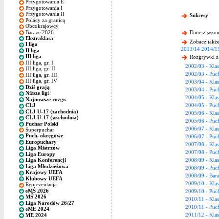
Przygotowania E
Przygotowania I
Przygotowania II
Sukcesy
Polacy za granicą
Obcokrajowcy
Baraże 2026
Dane z sezon
Ekstraklasa
Zobacz także
I liga
2013/14
2014/1
II liga
III liga
Rozgrywki z
III liga, gr. I
2002/03 - Klas
III liga, gr. II
2002/03 - Puc
III liga, gr. III
III liga, gr. IV
2003/04 - Klas
Dziś grają
2003/04 - Puc
Niższe ligi
2004/05 - Klas
Najnowsze rozgr.
2004/05 - Puc
CLJ
CLJ U-17 (zachodnia)
2005/06 - Kla
CLJ U-17 (wschodnia)
2005/06 - Puc
Puchar Polski
2006/07 - Klas
Superpuchar
Puch. okręgowe
2006/07 - Puc
Europuchary
2007/08 - Klas
Liga Mistrzów
2007/08 - Puc
Liga Europy
2008/09 - Klas
Liga Konferencji
Liga Młodzieżowa
2008/09 - Puc
Krajowy UEFA
2008/09 - Bara
Klubowy UEFA
2009/10 - Klas
Reprezentacja
eMŚ 2026
2009/10 - Puc
MŚ 2026
2010/11 - Klas
Liga Narodów 26/27
2010/11 - Puc
eME 2024
2011/12 - Klas
ME 2024