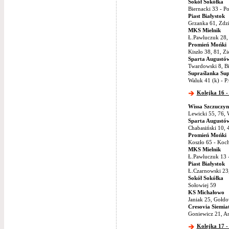
Sokół Sokółka
Biernacki 33 - P
Piast Białystok
Grzanka 61, Zdz
MKS Mielnik
Ł.Pawluczuk 28,
Promień Mońki
Kiszło 38, 81, Z
Sparta Augustó
Twardowski 8, Bi
Supraślanka Sup
Waluk 41 (k) - P
Kolejka 16 -
Wissa Szczuczyn
Lewicki 55, 76, 
Sparta Augustó
Chabasiński 10, 
Promień Mońki
Koszło 65 - Koc
MKS Mielnik
Ł.Pawluczuk 13 
Piast Białystok
Ł.Czarnowski 23
Sokół Sokółka
Sołowiej 59
KS Michałowo
Janiak 25, Gołdo
Cresovia Siemia
Goniewicz 21, An
Kolejka 17 -