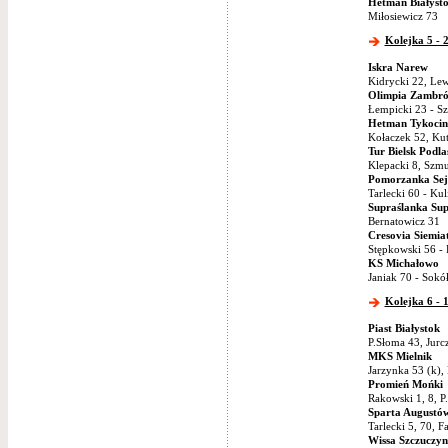
Hetman Białyst
Miłosiewicz 73
Kolejka 5 - 2
Iskra Narew
Kidrycki 22, Lew
Olimpia Zambr
Łempicki 23 - S
Hetman Tykocin
Kołaczek 52, Kut
Tur Bielsk Podla
Klepacki 8, Szmu
Pomorzanka Sej
Tarlecki 60 - Ku
Supraślanka Sup
Bernatowicz 31
Cresovia Siemia
Stępkowski 56 -
KS Michałowo
Janiak 70 - Sokó
Kolejka 6 - 
Piast Białystok
P.Słoma 43, Jurc
MKS Mielnik
Jarzynka 53 (k),
Promień Mońki
Rakowski 1, 8, P
Sparta Augustó
Tarlecki 5, 70, F
Wissa Szczuczyn