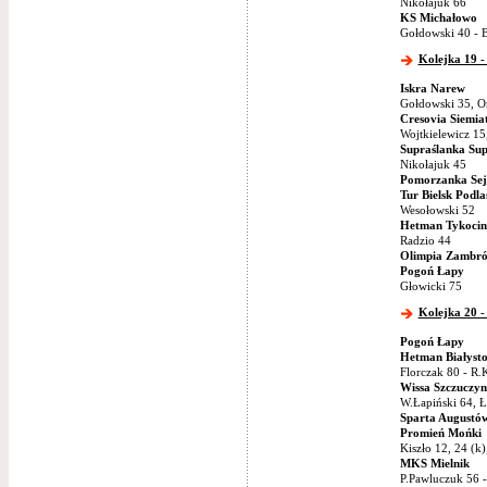
Nikołajuk 66
KS Michałowo
Gołdowski 40 - B
Kolejka 19 -
Iskra Narew
Gołdowski 35, O
Cresovia Siemia
Wojtkielewicz 15
Supraślanka Sup
Nikołajuk 45
Pomorzanka Sej
Tur Bielsk Podla
Wesołowski 52
Hetman Tykocin
Radzio 44
Olimpia Zambr
Pogoń Łapy
Głowicki 75
Kolejka 20 -
Pogoń Łapy
Hetman Białyst
Florczak 80 - R.
Wissa Szczuczyn
W.Łapiński 64, Ł
Sparta Augustó
Promień Mońki
Kiszło 12, 24 (k)
MKS Mielnik
P.Pawluczuk 56 -