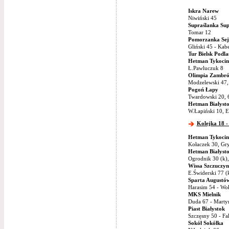
Iskra Narew
Niwiński 45
Supraślanka Sup
Tomar 12
Pomorzanka Sej
Gliński 45 - Kab
Tur Bielsk Podla
Hetman Tykocin
Ł.Pawluczuk 8
Olimpia Zambr
Modzelewski 47,
Pogoń Łapy
Twardowski 20, 6
Hetman Białyst
W.Łapiński 10, E
Kolejka 18 -
Hetman Tykocin
Kołaczek 30, Gry
Hetman Białyst
Ogrodnik 30 (k),
Wissa Szczuczyn
E.Świderski 77 (
Sparta Augustó
Harasim 54 - Wo
MKS Mielnik
Duda 67 - Martyn
Piast Białystok
Szczęsny 50 - Fa
Sokół Sokółka