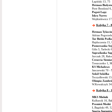
Łapiński 13, 75
Hetman Białyst
Piotr Bondziul 6
Pogoń Łapy
Iskra Narew
Wojtkielewicz 17
Kolejka 7 - 
Hetman Tykocin
Adrian Pogorzels
Tur Bielsk Podla
Hajduczenia 15, 
Pomorzanka Sej
Gilis 3, Tarlecki 
Supraślanka Sup
Jurczak 28, Rak
Cresovia Siemia
Treszczotko 1, M
KS Michałowo
Janczewski 70 - 
Sokół Sokółka
Toczydłowski 15,
Olimpia Zambr
W.Kowalczyk 34,
Kolejka 8 - 
MKS Mielnik
Kulhawik 16, Bał
Promień Mońki
Ł.Bagiński 49, 5
Sparta Augustó