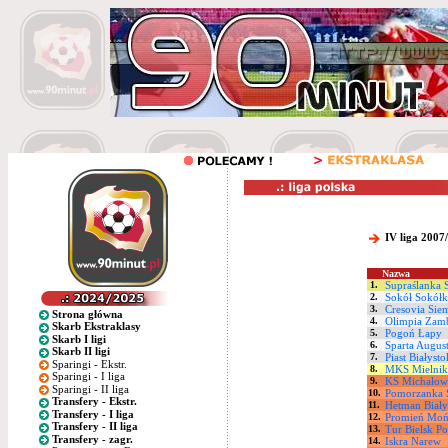
IV liga 2007
Nazwa
1.
Supraślanka 
2.
Sokół Sokółk
3.
Cresovia Sie
Strona główna
4.
Olimpia Zam
Skarb Ekstraklasy
5.
Pogoń Łapy
Skarb I ligi
6.
Sparta Augus
Skarb II ligi
7.
Piast Białysto
Sparingi - Ekstr.
8.
MKS Mielnik
Sparingi - I liga
9.
KS Michałow
Sparingi - II liga
10.
Pomorzanka 
Transfery - Ekstr.
11.
Hetman Biały
Transfery - I liga
12.
Promień Moń
Transfery - II liga
13.
Tur Bielsk Po
Transfery - zagr.
14.
Iskra Narew