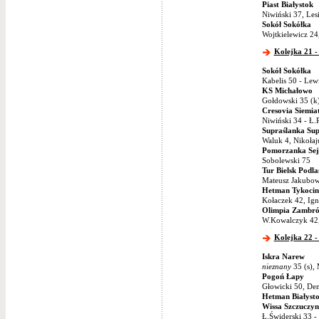
Piast Białystok
Niwiński 37, Les
Sokół Sokółka
Wojtkielewicz 24
Kolejka 21 -
Sokół Sokółka
Kabelis 50 - Lew
KS Michałowo
Gołdowski 35 (k)
Cresovia Siemia
Niwiński 34 - Ł
Supraślanka Sup
Waluk 4, Nikołaju
Pomorzanka Sej
Sobolewski 75
Tur Bielsk Podla
Mateusz Jakubows
Hetman Tykocin
Kołaczek 42, Ig
Olimpia Zambr
W.Kowalczyk 42,
Kolejka 22 -
Iskra Narew
nieznany
35 (s), 
Pogoń Łapy
Głowicki 50, De
Hetman Białyst
Wissa Szczuczyn
Ł.Świderski 33 -