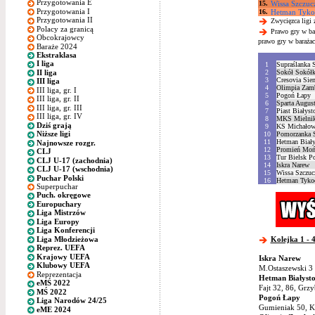
Przygotowania E
15.
Wissa Szczuc
Przygotowania I
16.
Hetman Tyko
Przygotowania II
Zwycięzca ligi z
Polacy za granicą
Prawo gry w bara
Obcokrajowcy
prawo gry w baraża
Baraże 2024
Ekstraklasa
I liga
1
Supraślanka S
II liga
2
Sokół Sokółk
3
Cresovia Sie
III liga
4
Olimpia Zam
III liga, gr. I
5
Pogoń Łapy
III liga, gr. II
6
Sparta Augus
III liga, gr. III
7
Piast Białyst
III liga, gr. IV
8
MKS Mielni
Dziś grają
9
KS Michało
Niższe ligi
10
Pomorzanka 
11
Hetman Biały
Najnowsze rozgr.
12
Promień Moń
CLJ
13
Tur Bielsk Po
CLJ U-17 (zachodnia)
14
Iskra Narew
CLJ U-17 (wschodnia)
15
Wissa Szczuc
Puchar Polski
16
Hetman Tyko
Superpuchar
Puch. okręgowe
Europuchary
Liga Mistrzów
Liga Europy
Liga Konferencji
Liga Młodzieżowa
Kolejka 1 - 4
Reprez. UEFA
Krajowy UEFA
Iskra Narew
Klubowy UEFA
M.Ostaszewski 3 
Reprezentacja
Hetman Białyst
eMŚ 2022
Fajt 32, 86, Grz
MŚ 2022
Pogoń Łapy
Liga Narodów 24/25
Gumieniak 50, Ko
eME 2024