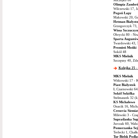
Miczejko 80
Olimpia Zambr
Wilczewski 17, J
Pogoń Łapy
Makowski 20, G
Hetman Białyst
Grzegorczyk 73,
Wissa Szczuczyn
Obrycki 80 - Niw
Sparta Augustó
Twardowski 43, 
Promień Mońki
Sokół 48
MKS Mielnik
Szczęsny 40, Zdz
Kolejka 25 -
MKS Mielnik
Witkowski 17 - 
Piast Białystok
Ł.Czarnowski 64
Sokół Sokółka
Stelmaszek 32 (k
KS Michałowo
Onacik 16, Mich
Cresovia Siemia
Milewski 3 - Cza
Supraślanka Sup
Jurczak 60, Walu
Pomorzanka Sej
Terlecki 1, Chał
Tur Bielsk Podla