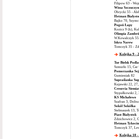
Filipow 63 - Woj
Wissa Szczuczyn
Obrycki 55 - Ale
Hetman Białyst
Bajko 70, Szymcz
Pogoń Łapy
Kozicz 9 (k), Ku
Olimpia Zambr
W.Kowalczyk 55,
Iskra Narew
Tomczyk 35 - Zd
Kolejka 9 - 
Tur Bielsk Podla
Szmurło 15, Car
Pomorzanka Sej
Gumieniak 82
Supraślanka Sup
Kujawski 22, 27,
Cresovia Siemia
Stypułkowski 2, 
KS Michałowo
Szafran 3, Doliw
Sokół Sokółka
Stelmaszek 13, T
Piast Białystok
Zdzichowicz 2, 
Hetman Tykocin
Tomczyk 37, Lewi
Kolejka 10 -