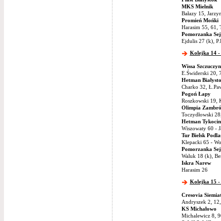
MKS Mielnik
Bałazy 15, Jarzy
Promień Mońki
Harasim 55, 61, 
Pomorzanka Sej
Ejdulis 27 (k), 
Kolejka 14 -
Wissa Szczuczyn
E.Świderski 20, 
Hetman Białyst
Charko 32, Ł.Pa
Pogoń Łapy
Roszkowski 19, 
Olimpia Zambr
Toczydłowski 28,
Hetman Tykocin
Wiszowaty 60 - J
Tur Bielsk Podla
Klepacki 65 - Wo
Pomorzanka Sej
Waluk 18 (k), Be
Iskra Narew
Harasim 26
Kolejka 15 - 
Cresovia Siemia
Andryszek 2, 12,
KS Michałowo
Michalewicz 8, 9