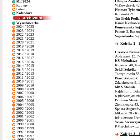
Olimpia Zambr
ME 2024
Kobiety
W.Kowalczyk 42,
Futsal
Hetman Tykocin
Kalendarz
Korziński 21
Tur Bielsk Podla
Wyszukiwarka
Kamil Jakubowski
2024 / 2025
Pomorzanka Sej
2023 / 2024
Polanis 3, Radzi
2022 / 2023
Supraślanka Sup
2021 / 2022
2020 / 2021
Kolejka 2 - 1
2019 / 2020
2018 / 2019
Cresovia Siemia
2017 / 2018
Andryszek 13, 74
2016 / 2017
KS Michałowo
2015 / 2016
Kujawski 40, Nie
2014 / 2015
Sokół Sokółka
2013 / 2014
2012 / 2013
Toczydłowski 55
2011 / 2012
Piast Białystok
2010 / 2011
Zdzichowicz 8, 1
2009 / 2010
MKS Mielnik
2008 / 2009
Najdyhor 5, Bała
2007 / 2008
w pierwotnym ter
2006 / 2007
Promień Mońki
2005 / 2006
Ziemkiewicz 43,
2004 / 2005
2003 / 2004
Sparta Augustó
2002 / 2003
Mikucki 78 - Ku
2001 / 2002
lub pierwsza bra
2000 / 2001
Wissa Szczuczyn
1999 / 2000
P.Marcinkiewicz 
1998 / 1999
1997 / 1998
Kolejka 3 - 1
1996 / 1997
1995 / 1996