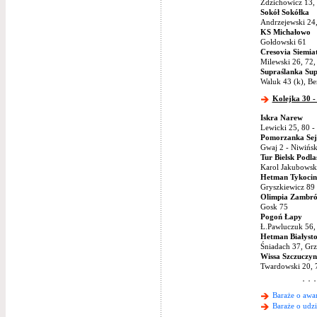
Zdzichowicz 13,
Sokół Sokółka
Andrzejewski 24,
KS Michałowo
Gołdowski 61
Cresovia Siemia
Milewski 26, 72,
Supraślanka Sup
Waluk 43 (k), Be
Kolejka 30 -
Iskra Narew
Lewicki 25, 80 -
Pomorzanka Sej
Gwaj 2 - Niwińsk
Tur Bielsk Podla
Karol Jakubowsk
Hetman Tykocin
Gryszkiewicz 89 
Olimpia Zambr
Gosk 75
Pogoń Łapy
Ł.Pawluczuk 56,
Hetman Białyst
Śniadach 37, Grz
Wissa Szczuczyn
Twardowski 20, 
Baraże o awan
Baraże o udzi