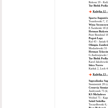
Rokosz 19 - Kul
Tur Bielsk Podla
Kolejka 12 -
Sparta Augustó
Twardowski 7, 15
Wissa Szczuczyn
E.Świderski 18 (
Hetman Białyst
Piotr Bondziul 1
Pogoń Łapy
Kul 43 - Janiak 
Olimpia Zambr
Modzelewski 55 
Hetman Tykocin
G.Andrzejewski 1
Tur Bielsk Podla
Karol Jakubowski
Iskra Narew
Karłuk 2, Lech 4
Kolejka 13 -
Supraślanka Sup
Siemieniuk 28 (s
Cresovia Siemia
Andryszek 75 (k)
KS Michałowo
Wróbel 75 - Kap
Sokół Sokółka
Toczydłowski 6, 
Piast Białystok