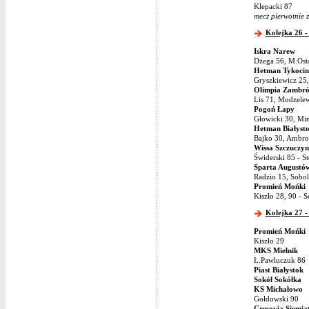
Klepacki 87
mecz pierwotnie 
Kolejka 26 -
Iskra Narew
Dżega 56, M.Osta
Hetman Tykocin
Gryszkiewicz 25,
Olimpia Zambr
Lis 71, Modzelew
Pogoń Łapy
Głowicki 30, Min
Hetman Białyst
Bajko 30, Ambro
Wissa Szczuczyn
Świderski 85 - S
Sparta Augustó
Radzio 15, Sobol
Promień Mońki
Kiszło 28, 90 - 
Kolejka 27 -
Promień Mońki
Kiszło 29
MKS Mielnik
Ł.Pawluczuk 86
Piast Białystok
Sokół Sokółka
KS Michałowo
Gołdowski 90
Cresovia Siemia