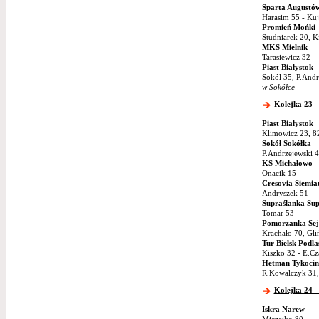
Sparta Augustó
Harasim 55 - Ku
Promień Mońki
Studniarek 20, K
MKS Mielnik
Tarasiewicz 32
Piast Białystok
Sokół 35, P.Andr
w Sokółce
Kolejka 23 -
Piast Białystok
Klimowicz 23, 82
Sokół Sokółka
P.Andrzejewski 
KS Michałowo
Onacik 15
Cresovia Siemia
Andryszek 51
Supraślanka Sup
Tomar 53
Pomorzanka Sej
Krachało 70, Gli
Tur Bielsk Podla
Kiszko 32 - E.C
Hetman Tykocin
R.Kowalczyk 31,
Kolejka 24 -
Iskra Narew