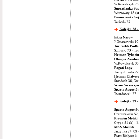
W.Kowalczyk 75, 
Supraślanka Sup
Wiszowaty 15 (s)
Pomorzanka Sej
Tarlecki 75
Kolejka 28 -
Iskra Narew
?.Ostaszewski 10
Tur Bielsk Podla
Szmurło 73 - To
Hetman Tykocin
Olimpia Zambr
W.Kowalczyk 35,
Pogoń Łapy
Toczydłowski 27
Hetman Białyst
Śniadach 36, Nie
Wissa Szczuczyn
Sparta Augustó
Twardowski 27 -
Kolejka 29 -
Sparta Augustó
Czereszewski 52, 
Promień Mońki
Grygo 81 (k) - Ł
MKS Mielnik
Jarzynka 24, 89
Piast Białystok