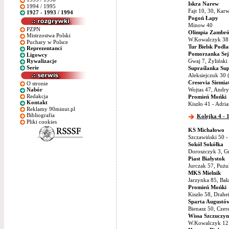
Iskra Narew
1994 / 1995
Fajt 10, 30, Karw
1927 - 1993 / 1994
Pogoń Łapy
Minow 40
PZPN
Olimpia Zambr
Mistrzostwa Polski
W.Kowalczyk 38 
Puchary w Polsce
Tur Bielsk Podla
Reprezentanci
Pomorzanka Sej
Ligowcy
Gwaj 7, Żyliński 
Rywalizacje
Serie
Supraślanka Sup
Aleksiejczuk 30 
Cresovia Siemia
O stronie
Wojtas 47, Andry
Nabór
Redakcja
Promień Mońki
Kontakt
Kiszło 41 - Adri
Reklamy 90minut.pl
Bibliografia
Kolejka 4 - 1
Pliki cookies
KS Michałowo
Szczawiński 50 -
Sokół Sokółka
Doroszczyk 3, Gr
Piast Białystok
Jurczak 57, Pużu
MKS Mielnik
Jarzynka 85, Bała
Promień Mońki
Kiszło 58, Drahe
Sparta Augustó
Bienasz 50, Czer
Wissa Szczuczyn
W.Kowalczyk 12 (