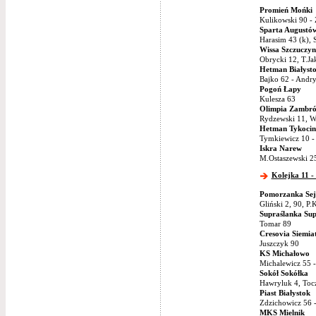
Promień Mońki
Kulikowski 90 - 
Sparta Augustó
Harasim 43 (k), 
Wissa Szczuczyn
Obrycki 12, T.Ja
Hetman Białyst
Bajko 62 - Andry
Pogoń Łapy
Kulesza 63
Olimpia Zambr
Rydzewski 11, W
Hetman Tykocin
Tymkiewicz 10 -
Iskra Narew
M.Ostaszewski 25
Kolejka 11 -
Pomorzanka Sej
Gliński 2, 90, P
Supraślanka Sup
Tomar 89
Cresovia Siemia
Juszczyk 90
KS Michałowo
Michalewicz 55 -
Sokół Sokółka
Hawryluk 4, Tocz
Piast Białystok
Zdzichowicz 56 -
MKS Mielnik