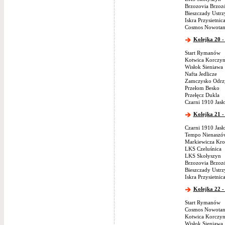
Brzozovia Brzoz
Bieszczady Ustrz
Iskra Przysietnic
Cosmos Nowotan
Kolejka 20 -
Start Rymanów
Kotwica Korczy
Wisłok Sieniawa
Nafta Jedlicze
Zamczysko Odrz
Przełom Besko
Przełęcz Dukla
Czarni 1910 Jasł
Kolejka 21 -
Czarni 1910 Jasł
Tempo Nienaszó
Markiewicza Kro
LKS Czeluśnica
LKS Skołyszyn
Brzozovia Brzoz
Bieszczady Ustrz
Iskra Przysietnic
Kolejka 22 -
Start Rymanów
Cosmos Nowotan
Kotwica Korczy
Wisłok Sieniawa