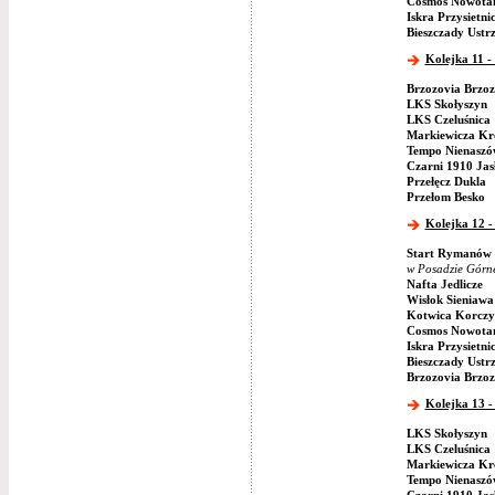
Cosmos Nowotan
Iskra Przysietni
Bieszczady Ustr
Kolejka 11 -
Brzozovia Brzo
LKS Skołyszyn
LKS Czeluśnica
Markiewicza Kr
Tempo Nienaszó
Czarni 1910 Jas
Przełęcz Dukla
Przełom Besko
Kolejka 12 -
Start Rymanów
w Posadzie Górn
Nafta Jedlicze
Wisłok Sieniawa
Kotwica Korczy
Cosmos Nowotan
Iskra Przysietni
Bieszczady Ustr
Brzozovia Brzo
Kolejka 13 -
LKS Skołyszyn
LKS Czeluśnica
Markiewicza Kr
Tempo Nienaszó