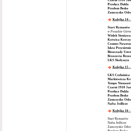
Czarni 1910 Jas
Przełęcz Dukla
Przełom Besko
Zamczysko Odr
Kolejka 14 - 
Start Rymanów
w Posadzie Górn
Wisłok Sieniawa
Kotwica Korczy
Cosmos Nowotan
Iskra Przysietni
Bieszczady Ustr
Brzozovia Brzo
LKS Skołyszyn
Kolejka 15 -
LKS Czeluśnica
Markiewicza Kr
Tempo Nienaszó
Czarni 1910 Jas
Przełęcz Dukla
Przełom Besko
Zamczysko Odr
Nafta Jedlicze
Kolejka 16 -
Start Rymanów
Nafta Jedlicze
Zamczysko Odrz
Przełom Besko