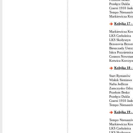
Przełęcz Dukla
Czarni 1910 Jasł
Tempo Nienaszó
Markiewicza Kro
Kolejka 17 -
Markiewicza Kro
LKS Czeluśnica
LKS Skołyszyn
Brzozovia Brzoz
Bieszczady Ustrz
Iskra Przysietnic
Cosmos Nowotan
Kotwica Korczy
Kolejka 18 -
Start Rymanów
Wisłok Sieniawa
Nafta Jedlicze
Zamczysko Odrz
Przełom Besko
Przełęcz Dukla
Czarni 1910 Jasł
Tempo Nienaszó
Kolejka 19 -
Tempo Nienaszó
Markiewicza Kro
LKS Czeluśnica
LKS Skołyszyn