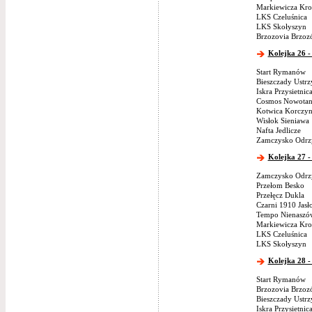
Markiewicza Kro
LKS Czeluśnica
LKS Skołyszyn
Brzozovia Brzoz
Kolejka 26 -
Start Rymanów
Bieszczady Ustrz
Iskra Przysietnic
Cosmos Nowotan
Kotwica Korczy
Wisłok Sieniawa
Nafta Jedlicze
Zamczysko Odrz
Kolejka 27 -
Zamczysko Odrz
Przełom Besko
Przełęcz Dukla
Czarni 1910 Jasł
Tempo Nienaszó
Markiewicza Kro
LKS Czeluśnica
LKS Skołyszyn
Kolejka 28 -
Start Rymanów
Brzozovia Brzoz
Bieszczady Ustrz
Iskra Przysietnic