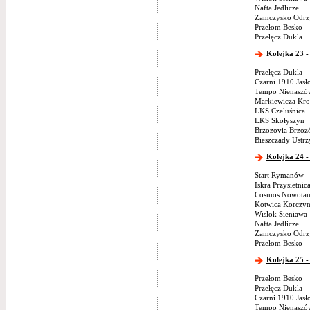
Nafta Jedlicze
Zamczysko Odrz
Przełom Besko
Przełęcz Dukla
Kolejka 23 -
Przełęcz Dukla
Czarni 1910 Jasł
Tempo Nienaszó
Markiewicza Kro
LKS Czeluśnica
LKS Skołyszyn
Brzozovia Brzoz
Bieszczady Ustrz
Kolejka 24 -
Start Rymanów
Iskra Przysietnic
Cosmos Nowotan
Kotwica Korczy
Wisłok Sieniawa
Nafta Jedlicze
Zamczysko Odrz
Przełom Besko
Kolejka 25 -
Przełom Besko
Przełęcz Dukla
Czarni 1910 Jasł
Tempo Nienaszó