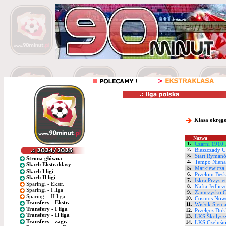
Klasa okręg
Nazwa
1.
Czarni 1910 
2.
Bieszczady U
3.
Start Ryman
Strona główna
4.
Tempo Niena
Skarb Ekstraklasy
5.
Markiewicza
Skarb I ligi
6.
Przełom Bes
Skarb II ligi
7.
Iskra Przysie
Sparingi - Ekstr.
8.
Nafta Jedlicz
Sparingi - I liga
9.
Zamczysko 
Sparingi - II liga
10.
Cosmos Nowo
Transfery - Ekstr.
11.
Wisłok Sieni
Transfery - I liga
12.
Przełęcz Duk
Transfery - II liga
13.
LKS Skołysz
Transfery - zagr.
14.
LKS Czeluśn