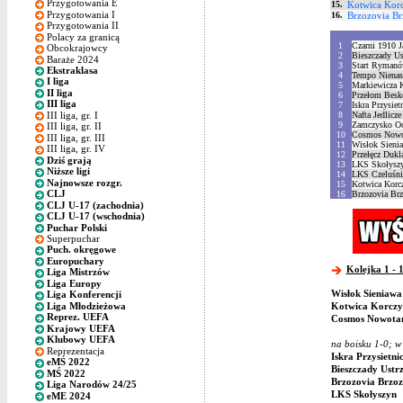
Przygotowania E
15.
Kotwica Kor
Przygotowania I
16.
Brzozovia B
Przygotowania II
Polacy za granicą
1
Czarni 1910 J
Obcokrajowcy
2
Bieszczady Us
Baraże 2024
3
Start Ryman
Ekstraklasa
4
Tempo Niena
I liga
5
Markiewicza 
II liga
6
Przełom Besk
III liga
7
Iskra Przysiet
III liga, gr. I
8
Nafta Jedlicze
9
Zamczysko O
III liga, gr. II
10
Cosmos Nowo
III liga, gr. III
11
Wisłok Sieni
III liga, gr. IV
12
Przełęcz Dukl
Dziś grają
13
LKS Skołysz
Niższe ligi
14
LKS Czeluśni
Najnowsze rozgr.
15
Kotwica Korc
CLJ
16
Brzozovia Br
CLJ U-17 (zachodnia)
CLJ U-17 (wschodnia)
Puchar Polski
Superpuchar
Puch. okręgowe
Europuchary
Kolejka 1 - 1
Liga Mistrzów
Liga Europy
Wisłok Sieniawa
Liga Konferencji
Liga Młodzieżowa
Kotwica Korczy
Reprez. UEFA
Cosmos Nowotan
Krajowy UEFA
Klubowy UEFA
na boisku 1-0; w
Reprezentacja
Iskra Przysietni
eMŚ 2022
Bieszczady Ustr
MŚ 2022
Brzozovia Brzo
Liga Narodów 24/25
LKS Skołyszyn
eME 2024