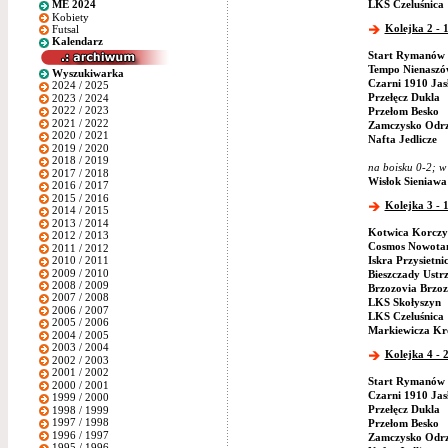
LKS Czeluśnica
ME 2024
Kobiety
Kolejka 2 - 1
Futsal
Kalendarz
Start Rymanów
Tempo Nienaszó
Wyszukiwarka
Czarni 1910 Jas
2024 / 2025
Przełęcz Dukla
2023 / 2024
2022 / 2023
Przełom Besko
2021 / 2022
Zamczysko Odr
2020 / 2021
Nafta Jedlicze
2019 / 2020
2018 / 2019
na boisku 0-2; w
2017 / 2018
Wisłok Sieniawa
2016 / 2017
2015 / 2016
Kolejka 3 - 1
2014 / 2015
2013 / 2014
Kotwica Korczy
2012 / 2013
Cosmos Nowotan
2011 / 2012
Iskra Przysietni
2010 / 2011
2009 / 2010
Bieszczady Ustr
2008 / 2009
Brzozovia Brzo
2007 / 2008
LKS Skołyszyn
2006 / 2007
LKS Czeluśnica
2005 / 2006
Markiewicza Kr
2004 / 2005
2003 / 2004
Kolejka 4 - 2
2002 / 2003
2001 / 2002
Start Rymanów
2000 / 2001
Czarni 1910 Jas
1999 / 2000
Przełęcz Dukla
1998 / 1999
1997 / 1998
Przełom Besko
1996 / 1997
Zamczysko Odr
1995 / 1996