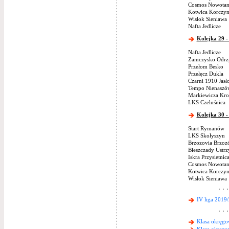
Cosmos Nowotan
Kotwica Korczy
Wisłok Sieniawa
Nafta Jedlicze
Kolejka 29 -
Nafta Jedlicze
Zamczysko Odrz
Przełom Besko
Przełęcz Dukla
Czarni 1910 Jasł
Tempo Nienaszó
Markiewicza Kro
LKS Czeluśnica
Kolejka 30 -
Start Rymanów
LKS Skołyszyn
Brzozovia Brzoz
Bieszczady Ustrz
Iskra Przysietnic
Cosmos Nowotan
Kotwica Korczy
Wisłok Sieniawa
IV liga 2019
Klasa okręgo