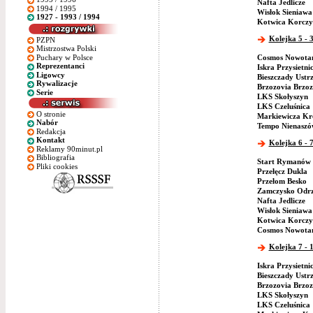
Nafta Jedlicze
1994 / 1995
Wisłok Sieniawa
1927 - 1993 / 1994
Kotwica Korczy
Kolejka 5 - 3
PZPN
Mistrzostwa Polski
Puchary w Polsce
Cosmos Nowotan
Reprezentanci
Iskra Przysietni
Ligowcy
Bieszczady Ustr
Rywalizacje
Brzozovia Brzo
Serie
LKS Skołyszyn
LKS Czeluśnica
O stronie
Markiewicza Kr
Nabór
Tempo Nienaszó
Redakcja
Kontakt
Kolejka 6 - 
Reklamy 90minut.pl
Bibliografia
Start Rymanów
Pliki cookies
Przełęcz Dukla
Przełom Besko
Zamczysko Odr
Nafta Jedlicze
Wisłok Sieniawa
Kotwica Korczy
Cosmos Nowotan
Kolejka 7 - 
Iskra Przysietni
Bieszczady Ustr
Brzozovia Brzo
LKS Skołyszyn
LKS Czeluśnica