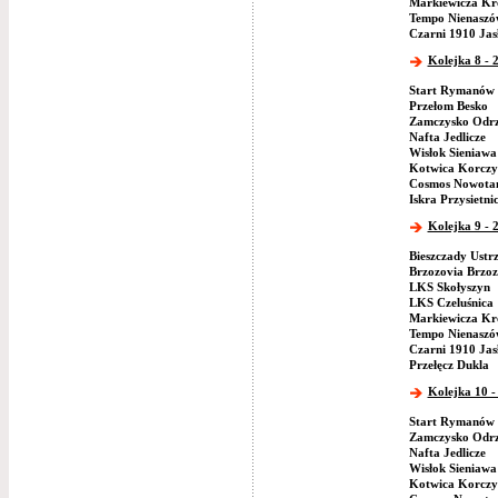
Markiewicza Kr
Tempo Nienaszó
Czarni 1910 Jas
Kolejka 8 - 
Start Rymanów
Przełom Besko
Zamczysko Odr
Nafta Jedlicze
Wisłok Sieniawa
Kotwica Korczy
Cosmos Nowotan
Iskra Przysietni
Kolejka 9 - 
Bieszczady Ustr
Brzozovia Brzo
LKS Skołyszyn
LKS Czeluśnica
Markiewicza Kr
Tempo Nienaszó
Czarni 1910 Jas
Przełęcz Dukla
Kolejka 10 -
Start Rymanów
Zamczysko Odr
Nafta Jedlicze
Wisłok Sieniawa
Kotwica Korczy