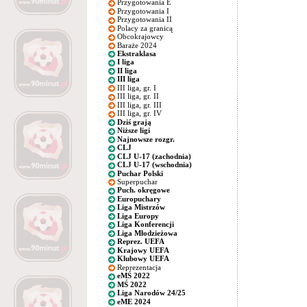
Przygotowania E
Przygotowania I
Przygotowania II
Polacy za granicą
Obcokrajowcy
Baraże 2024
Ekstraklasa
I liga
II liga
III liga
III liga, gr. I
III liga, gr. II
III liga, gr. III
III liga, gr. IV
Dziś grają
Niższe ligi
Najnowsze rozgr.
CLJ
CLJ U-17 (zachodnia)
CLJ U-17 (wschodnia)
Puchar Polski
Superpuchar
Puch. okręgowe
Europuchary
Liga Mistrzów
Liga Europy
Liga Konferencji
Liga Młodzieżowa
Reprez. UEFA
Krajowy UEFA
Klubowy UEFA
Reprezentacja
eMŚ 2022
MŚ 2022
Liga Narodów 24/25
eME 2024