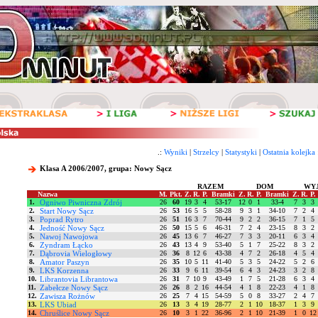
.:
Wyniki
|
Strzelcy
|
Statystyki
|
Ostatnia kolejka
Klasa A 2006/2007, grupa: Nowy Sącz
RAZEM
DOM
WY
Nazwa
M.
Pkt.
Z.
R.
P.
Bramki
Z.
R.
P.
Bramki
Z.
R.
P.
1.
Ogniwo Piwniczna Zdrój
26
60
19
3
4
53-17
12
0
1
33-4
7
3
3
2.
Start Nowy Sącz
26
53
16
5
5
58-28
9
3
1
34-10
7
2
4
3.
Poprad Rytro
26
51
16
3
7
70-44
9
2
2
36-15
7
1
5
4.
Jedność Nowy Sącz
26
50
15
5
6
46-31
7
2
4
23-15
8
3
2
5.
Nawoj Nawojowa
26
45
13
6
7
46-27
7
3
3
20-11
6
3
4
6.
Zyndram Łącko
26
43
13
4
9
53-40
5
1
7
25-22
8
3
2
7.
Dąbrovia Wielogłowy
26
36
8
12
6
43-38
4
7
2
26-18
4
5
4
8.
Amator Paszyn
26
35
10
5
11
41-40
5
3
5
24-22
5
2
6
9.
LKS Korzenna
26
33
9
6
11
39-54
6
4
3
24-23
3
2
8
10.
Librantovia Librantowa
26
31
7
10
9
43-49
1
7
5
21-28
6
3
4
11.
Zabełcze Nowy Sącz
26
26
8
2
16
44-54
4
1
8
22-23
4
1
8
12.
Zawisza Rożnów
26
25
7
4
15
54-59
5
0
8
33-27
2
4
7
13.
LKS Ubiad
26
13
3
4
19
28-77
2
1
10
18-37
1
3
9
14.
Chruślice Nowy Sącz
26
10
3
1
22
36-96
2
1
10
21-39
1
0
12