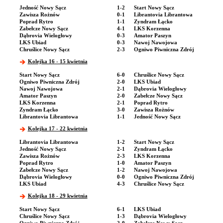
Jedność Nowy Sącz
1-2
Start Nowy Sącz
Zawisza Rożnów
0-1
Librantovia Librantowa
Poprad Rytro
1-1
Zyndram Łącko
Zabełcze Nowy Sącz
4-1
LKS Korzenna
Dąbrovia Wielogłowy
0-3
Amator Paszyn
LKS Ubiad
0-3
Nawoj Nawojowa
Chruślice Nowy Sącz
2-3
Ogniwo Piwniczna Zdrój
Kolejka 16 - 15 kwietnia
Start Nowy Sącz
6-0
Chruślice Nowy Sącz
Ogniwo Piwniczna Zdrój
2-0
LKS Ubiad
Nawoj Nawojowa
2-1
Dąbrovia Wielogłowy
Amator Paszyn
2-0
Zabełcze Nowy Sącz
LKS Korzenna
2-1
Poprad Rytro
Zyndram Łącko
3-0
Zawisza Rożnów
Librantovia Librantowa
1-1
Jedność Nowy Sącz
Kolejka 17 - 22 kwietnia
Librantovia Librantowa
1-2
Start Nowy Sącz
Jedność Nowy Sącz
2-1
Zyndram Łącko
Zawisza Rożnów
2-3
LKS Korzenna
Poprad Rytro
1-0
Amator Paszyn
Zabełcze Nowy Sącz
1-2
Nawoj Nawojowa
Dąbrovia Wielogłowy
0-0
Ogniwo Piwniczna Zdrój
LKS Ubiad
4-3
Chruślice Nowy Sącz
Kolejka 18 - 29 kwietnia
Start Nowy Sącz
6-1
LKS Ubiad
Chruślice Nowy Sącz
1-3
Dąbrovia Wielogłowy