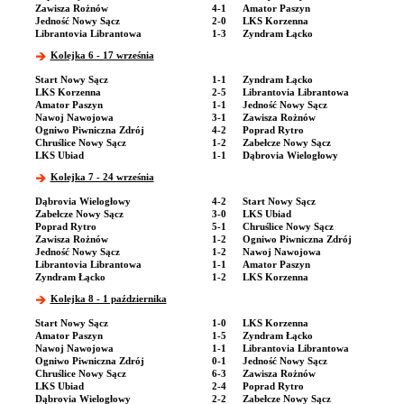
Zawisza Rożnów
4-1
Amator Paszyn
Jedność Nowy Sącz
2-0
LKS Korzenna
Librantovia Librantowa
1-3
Zyndram Łącko
Kolejka 6 - 17 września
Start Nowy Sącz
1-1
Zyndram Łącko
LKS Korzenna
2-5
Librantovia Librantowa
Amator Paszyn
1-1
Jedność Nowy Sącz
Nawoj Nawojowa
3-1
Zawisza Rożnów
Ogniwo Piwniczna Zdrój
4-2
Poprad Rytro
Chruślice Nowy Sącz
1-2
Zabełcze Nowy Sącz
LKS Ubiad
1-1
Dąbrovia Wielogłowy
Kolejka 7 - 24 września
Dąbrovia Wielogłowy
4-2
Start Nowy Sącz
Zabełcze Nowy Sącz
3-0
LKS Ubiad
Poprad Rytro
5-1
Chruślice Nowy Sącz
Zawisza Rożnów
1-2
Ogniwo Piwniczna Zdrój
Jedność Nowy Sącz
1-2
Nawoj Nawojowa
Librantovia Librantowa
1-1
Amator Paszyn
Zyndram Łącko
1-2
LKS Korzenna
Kolejka 8 - 1 października
Start Nowy Sącz
1-0
LKS Korzenna
Amator Paszyn
1-5
Zyndram Łącko
Nawoj Nawojowa
1-1
Librantovia Librantowa
Ogniwo Piwniczna Zdrój
0-1
Jedność Nowy Sącz
Chruślice Nowy Sącz
6-3
Zawisza Rożnów
LKS Ubiad
2-4
Poprad Rytro
Dąbrovia Wielogłowy
2-2
Zabełcze Nowy Sącz