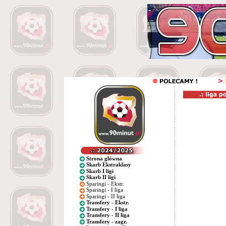
Strona główna
Skarb Ekstraklasy
Skarb I ligi
Skarb II ligi
Sparingi - Ekstr.
Sparingi - I liga
Sparingi - II liga
Transfery - Ekstr.
Transfery - I liga
Transfery - II liga
Transfery - zagr.