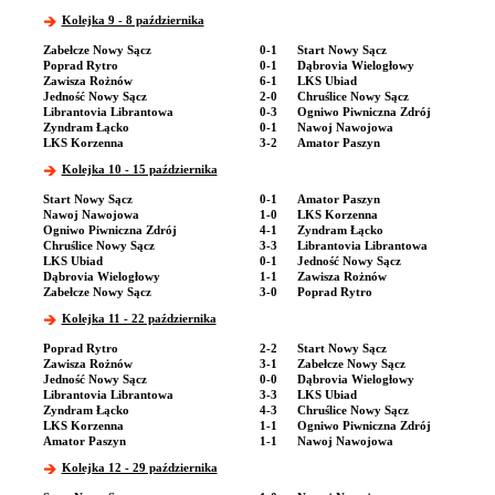
Kolejka 9 - 8 października
Zabełcze Nowy Sącz
0-1
Start Nowy Sącz
Poprad Rytro
0-1
Dąbrovia Wielogłowy
Zawisza Rożnów
6-1
LKS Ubiad
Jedność Nowy Sącz
2-0
Chruślice Nowy Sącz
Librantovia Librantowa
0-3
Ogniwo Piwniczna Zdrój
Zyndram Łącko
0-1
Nawoj Nawojowa
LKS Korzenna
3-2
Amator Paszyn
Kolejka 10 - 15 października
Start Nowy Sącz
0-1
Amator Paszyn
Nawoj Nawojowa
1-0
LKS Korzenna
Ogniwo Piwniczna Zdrój
4-1
Zyndram Łącko
Chruślice Nowy Sącz
3-3
Librantovia Librantowa
LKS Ubiad
0-1
Jedność Nowy Sącz
Dąbrovia Wielogłowy
1-1
Zawisza Rożnów
Zabełcze Nowy Sącz
3-0
Poprad Rytro
Kolejka 11 - 22 października
Poprad Rytro
2-2
Start Nowy Sącz
Zawisza Rożnów
3-1
Zabełcze Nowy Sącz
Jedność Nowy Sącz
0-0
Dąbrovia Wielogłowy
Librantovia Librantowa
3-3
LKS Ubiad
Zyndram Łącko
4-3
Chruślice Nowy Sącz
LKS Korzenna
1-1
Ogniwo Piwniczna Zdrój
Amator Paszyn
1-1
Nawoj Nawojowa
Kolejka 12 - 29 października