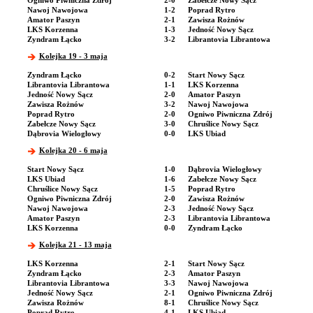
Ogniwo Piwniczna Zdrój
2-0
Zabełcze Nowy Sącz
Nawoj Nawojowa
1-2
Poprad Rytro
Amator Paszyn
2-1
Zawisza Rożnów
LKS Korzenna
1-3
Jedność Nowy Sącz
Zyndram Łącko
3-2
Librantovia Librantowa
Kolejka 19 - 3 maja
Zyndram Łącko
0-2
Start Nowy Sącz
Librantovia Librantowa
1-1
LKS Korzenna
Jedność Nowy Sącz
2-0
Amator Paszyn
Zawisza Rożnów
3-2
Nawoj Nawojowa
Poprad Rytro
2-0
Ogniwo Piwniczna Zdrój
Zabełcze Nowy Sącz
3-0
Chruślice Nowy Sącz
Dąbrovia Wielogłowy
0-0
LKS Ubiad
Kolejka 20 - 6 maja
Start Nowy Sącz
1-0
Dąbrovia Wielogłowy
LKS Ubiad
1-6
Zabełcze Nowy Sącz
Chruślice Nowy Sącz
1-5
Poprad Rytro
Ogniwo Piwniczna Zdrój
2-0
Zawisza Rożnów
Nawoj Nawojowa
2-3
Jedność Nowy Sącz
Amator Paszyn
2-3
Librantovia Librantowa
LKS Korzenna
0-0
Zyndram Łącko
Kolejka 21 - 13 maja
LKS Korzenna
2-1
Start Nowy Sącz
Zyndram Łącko
2-3
Amator Paszyn
Librantovia Librantowa
3-3
Nawoj Nawojowa
Jedność Nowy Sącz
2-1
Ogniwo Piwniczna Zdrój
Zawisza Rożnów
8-1
Chruślice Nowy Sącz
Poprad Rytro
4-1
LKS Ubiad