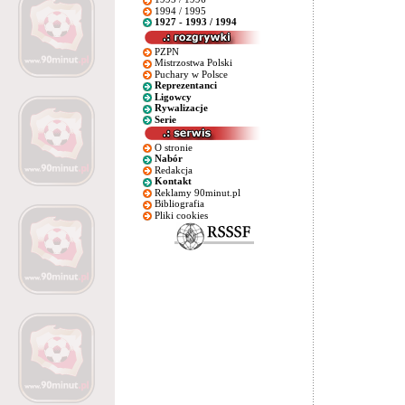
1994 / 1995
1927 - 1993 / 1994
PZPN
Mistrzostwa Polski
Puchary w Polsce
Reprezentanci
Ligowcy
Rywalizacje
Serie
O stronie
Nabór
Redakcja
Kontakt
Reklamy 90minut.pl
Bibliografia
Pliki cookies