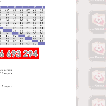
z.
8
9
10
11
12
13
14
-0
3-0*
3-0
2-0
2-0
2-0
7-0
-1
1-0
3-1
9-3
2-0
6-1
6-0
-0
8-2
1-2
3-1
6-4
4-1
5-1
-0
2-0
2-0
1-3
1-1
4-1
2-0
-0
1-0
1-1
2-0
3-1
0-0
1-0
-3
1-2
3-2
1-0
3-0
6-0
4-3
-3
3-1
1-1
2-2
1-1
0-0
5-1
1-1
2-3
2-0
2-1
2-1
3-4
-2
2-5
3-1
1-1
4-0
4-1
-1
1-1
1-3
3-3
3-3
5-1
-1
4-1
0-2
1-2
3-0
3-0
-1
2-3
0-1
3-1
6-1
8-1
-2
2-3
0-1
1-6
1-4
4-3
-3
2-1
3-3
1-2
6-3
0-2
30 sierpnia
13 sierpnia
13 sierpnia