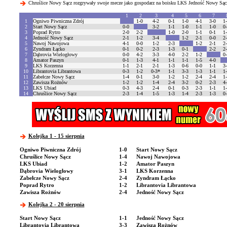
Chruślice Nowy Sącz rozgrywały swoje mecze jako gospodarz na boisku LKS Jedność Nowy Sąc
1
2
3
4
5
6
7
1
Ogniwo Piwniczna Zdrój
1-0
4-2
0-1
1-0
4-1
3-0
1
2
Start Nowy Sącz
0-0
3-2
1-1
1-0
1-1
1-0
0
3
Poprad Rytro
2-0
2-2
1-0
2-0
1-1
0-1
1
4
Jedność Nowy Sącz
2-1
1-2
3-4
1-2
2-1
0-0
2
5
Nawoj Nawojowa
4-1
0-0
1-2
2-3
1-2
2-1
2
6
Zyndram Łącko
0-1
0-2
2-3
1-3
0-1
2-2
2
7
Dąbrovia Wielogłowy
0-0
4-2
3-3
4-0
2-2
1-2
0
8
Amator Paszyn
0-1
1-3
4-1
1-1
1-1
1-5
4-0
9
LKS Korzenna
1-1
2-1
2-1
1-3
0-6
0-0
1-1
3
10
Librantovia Librantowa
0-3
1-2
0-3*
1-1
3-3
1-3
1-1
1
11
Zabełcze Nowy Sącz
1-4
0-1
3-0
1-2
1-2
2-4
2-4
1
12
Zawisza Rożnów
1-2
1-2
1-4
2-4
3-2
0-2
2-3
4
13
LKS Ubiad
0-3
4-3
2-4
0-1
0-3
2-3
1-1
1
14
Chruślice Nowy Sącz
2-3
1-4
1-5
1-3
1-4
2-3
1-3
0
Kolejka 1 - 15 sierpnia
Ogniwo Piwniczna Zdrój
1-0
Start Nowy Sącz
Chruślice Nowy Sącz
1-4
Nawoj Nawojowa
LKS Ubiad
1-2
Amator Paszyn
Dąbrovia Wielogłowy
3-1
LKS Korzenna
Zabełcze Nowy Sącz
2-4
Zyndram Łącko
Poprad Rytro
1-2
Librantovia Librantowa
Zawisza Rożnów
2-4
Jedność Nowy Sącz
Kolejka 2 - 20 sierpnia
Start Nowy Sącz
1-1
Jedność Nowy Sącz
Librantovia Librantowa
3-3
Zawisza Rożnów