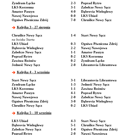
Zyndram Łącko
2-3
Poprad Rytro
LKS Korzenna
3-1
Zabełcze Nowy Sącz
Amator Paszyn
4-0
Dąbrovia Wielogłowy
Nawoj Nawojowa
0-0
LKS Ubiad
Ogniwo Piwniczna Zdrój
7-0
Chruślice Nowy Sącz
Kolejka 3 - 27 sierpnia
Chruślice Nowy Sącz
1-4
Start Nowy Sącz
na boisku Startu
LKS Ubiad
0-3
Ogniwo Piwniczna Zdrój
Dąbrovia Wielogłowy
2-2
Nawoj Nawojowa
Zabełcze Nowy Sącz
1-1
Amator Paszyn
Poprad Rytro
8-2
LKS Korzenna
Zawisza Rożnów
0-2
Zyndram Łącko
Jedność Nowy Sącz
2-0
Librantovia Librantowa
Kolejka 4 - 3 września
Start Nowy Sącz
3-1
Librantovia Librantowa
Zyndram Łącko
1-3
Jedność Nowy Sącz
LKS Korzenna
1-1
Zawisza Rożnów
Amator Paszyn
4-1
Poprad Rytro
Nawoj Nawojowa
2-0
Zabełcze Nowy Sącz
Ogniwo Piwniczna Zdrój
3-0
Dąbrovia Wielogłowy
Chruślice Nowy Sącz
0-2
LKS Ubiad
Kolejka 5 - 10 września
LKS Ubiad
4-3
Start Nowy Sącz
Dąbrovia Wielogłowy
5-1
Chruślice Nowy Sącz
Zabełcze Nowy Sącz
1-4
Ogniwo Piwniczna Zdrój
Poprad Rytro
2-0
Nawoj Nawojowa