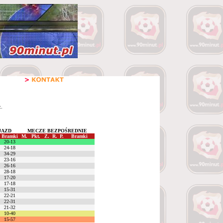
:.
JAZD
MECZE BEZPOŚREDNIE
Bramki
M.
Pkt.
Z.
R.
P.
Bramki
20-13
24-18
34-29
23-16
26-16
28-18
17-20
17-18
15-31
22-21
22-31
21-32
10-40
15-57