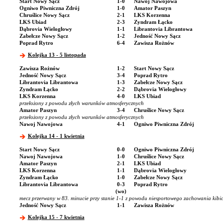
Start Nowy Sącz
1-0
Nawoj Nawojowa
Ogniwo Piwniczna Zdrój
1-0
Amator Paszyn
Chruślice Nowy Sącz
2-1
LKS Korzenna
LKS Ubiad
2-3
Zyndram Łącko
Dąbrovia Wielogłowy
1-1
Librantovia Librantowa
Zabełcze Nowy Sącz
1-2
Jedność Nowy Sącz
Poprad Rytro
6-4
Zawisza Rożnów
Kolejka 13 - 5 listopada
Zawisza Rożnów
1-2
Start Nowy Sącz
Jedność Nowy Sącz
3-4
Poprad Rytro
Librantovia Librantowa
1-3
Zabełcze Nowy Sącz
Zyndram Łącko
2-2
Dąbrovia Wielogłowy
LKS Korzenna
4-0
LKS Ubiad
przełożony z powodu złych warunków atmosferycznych
Amator Paszyn
3-4
Chruślice Nowy Sącz
przełożony z powodu złych warunków atmosferycznych
Nawoj Nawojowa
4-1
Ogniwo Piwniczna Zdrój
Kolejka 14 - 1 kwietnia
Start Nowy Sącz
0-0
Ogniwo Piwniczna Zdrój
Nawoj Nawojowa
1-0
Chruślice Nowy Sącz
Amator Paszyn
2-1
LKS Ubiad
LKS Korzenna
1-1
Dąbrovia Wielogłowy
Zyndram Łącko
1-0
Zabełcze Nowy Sącz
Librantovia Librantowa
0-3
Poprad Rytro
(wo)
mecz przerwany w 83. minucie przy stanie 1-1 z powodu niesportowego zachowania kib
Jedność Nowy Sącz
1-1
Zawisza Rożnów
Kolejka 15 - 7 kwietnia