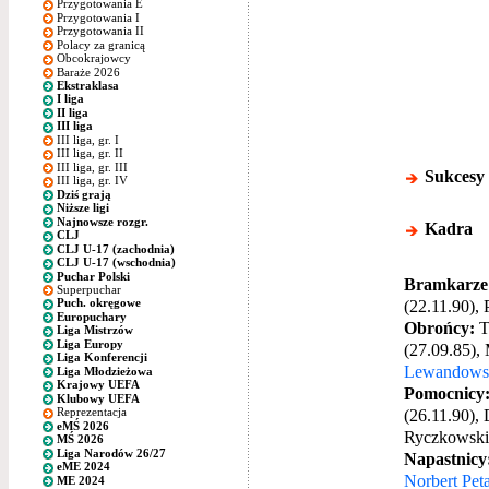
Przygotowania E
Przygotowania I
Przygotowania II
Polacy za granicą
Obcokrajowcy
Baraże 2026
Ekstraklasa
I liga
II liga
III liga
III liga, gr. I
III liga, gr. II
III liga, gr. III
Sukcesy
III liga, gr. IV
Dziś grają
Niższe ligi
Najnowsze rozgr.
Kadra
CLJ
CLJ U-17 (zachodnia)
CLJ U-17 (wschodnia)
Puchar Polski
Bramkarze
Superpuchar
(22.11.90),
Puch. okręgowe
Europuchary
Obrońcy:
T
Liga Mistrzów
Liga Europy
(27.09.85),
Liga Konferencji
Lewandows
Liga Młodzieżowa
Krajowy UEFA
Pomocnicy
Klubowy UEFA
(26.11.90),
Reprezentacja
eMŚ 2026
Ryczkowski 
MŚ 2026
Liga Narodów 26/27
Napastnicy
eME 2024
Norbert Pet
ME 2024