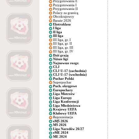
Przygotowania E
Przygotowania I
Przygotowania II
Polacy za granicą
Obcokrajowcy
Baraże 2026
Ekstraklasa
I liga
II liga
III liga
III liga, gr. I
III liga, gr. II
III liga, gr. III
III liga, gr. IV
Dziś grają
Niższe ligi
Najnowsze rozgr.
CLJ
CLJ U-17 (zachodnia)
CLJ U-17 (wschodnia)
Puchar Polski
Superpuchar
Puch. okręgowe
Europuchary
Liga Mistrzów
Liga Europy
Liga Konferencji
Liga Młodzieżowa
Krajowy UEFA
Klubowy UEFA
Reprezentacja
eMŚ 2026
MŚ 2026
Liga Narodów 26/27
eME 2024
ME 2024