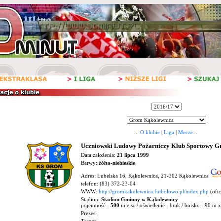
.:
O klubie
|
Liga
|
Mecze
:.
Uczniowski Ludowy Pożarniczy Klub Sportowy G
Data założenia:
21 lipca 1999
Barwy:
żółto-niebieskie
Adres: Lubelska 16, Kąkolewnica, 21-302 Kąkolewnica
telefon: (83) 372-23-04
WWW:
http://gromkakolewnica.futbolowo.pl/index.php
(ofic
Stadion:
Stadion Gminny w Kąkolewnicy
pojemność -
500
miejsc / oświetlenie - brak / boisko - 90 m 
Prezes: