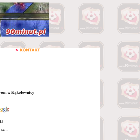
rom w Kąkolewnicy
j.)
x 64 m