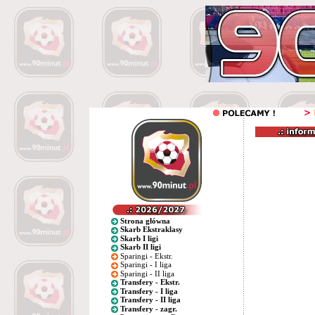
Strona główna
Skarb Ekstraklasy
Skarb I ligi
Skarb II ligi
Sparingi - Ekstr.
Sparingi - I liga
Sparingi - II liga
Transfery - Ekstr.
Transfery - I liga
Transfery - II liga
Transfery - zagr.