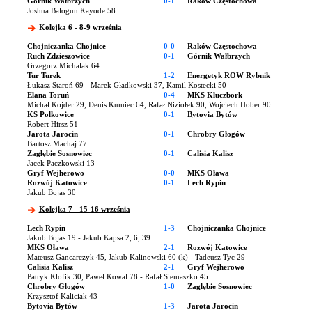
Górnik Wałbrzych
0-1
Raków Częstochowa
Joshua Balogun Kayode 58
Kolejka 6 - 8-9 września
Chojniczanka Chojnice
0-0
Raków Częstochowa
Ruch Zdzieszowice
0-1
Górnik Wałbrzych
Grzegorz Michalak 64
Tur Turek
1-2
Energetyk ROW Rybnik
Łukasz Staroń 69 - Marek Gładkowski 37, Kamil Kostecki 50
Elana Toruń
0-4
MKS Kluczbork
Michał Kojder 29, Denis Kumiec 64, Rafał Niziołek 90, Wojciech Hober 90
KS Polkowice
0-1
Bytovia Bytów
Robert Hirsz 51
Jarota Jarocin
0-1
Chrobry Głogów
Bartosz Machaj 77
Zagłębie Sosnowiec
0-1
Calisia Kalisz
Jacek Paczkowski 13
Gryf Wejherowo
0-0
MKS Oława
Rozwój Katowice
0-1
Lech Rypin
Jakub Bojas 30
Kolejka 7 - 15-16 września
Lech Rypin
1-3
Chojniczanka Chojnice
Jakub Bojas 19 - Jakub Kapsa 2, 6, 39
MKS Oława
2-1
Rozwój Katowice
Mateusz Gancarczyk 45, Jakub Kalinowski 60 (k) - Tadeusz Tyc 29
Calisia Kalisz
2-1
Gryf Wejherowo
Patryk Klofik 30, Paweł Kowal 78 - Rafał Siemaszko 45
Chrobry Głogów
1-0
Zagłębie Sosnowiec
Krzysztof Kaliciak 43
Bytovia Bytów
1-3
Jarota Jarocin