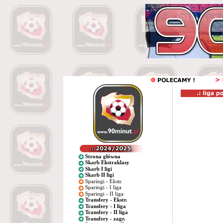
Strona główna
Skarb Ekstraklasy
Skarb I ligi
Skarb II ligi
Sparingi - Ekstr.
Sparingi - I liga
Sparingi - II liga
Transfery - Ekstr.
Transfery - I liga
Transfery - II liga
Transfery - zagr.