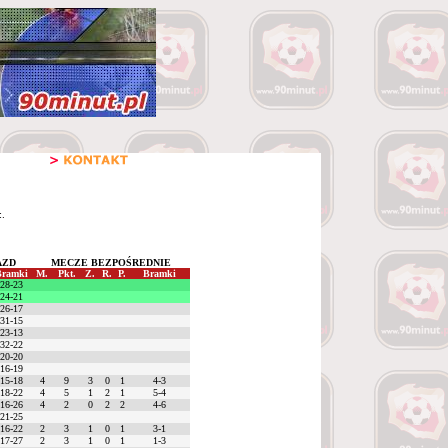
:.
AZD
MECZE BEZPOŚREDNIE
Bramki
M.
Pkt.
Z.
R.
P.
Bramki
28-23
24-21
26-17
31-15
23-13
32-22
20-20
16-19
15-18
4
9
3
0
1
4-3
18-22
4
5
1
2
1
5-4
16-26
4
2
0
2
2
4-6
21-25
16-22
2
3
1
0
1
3-1
17-27
2
3
1
0
1
1-3