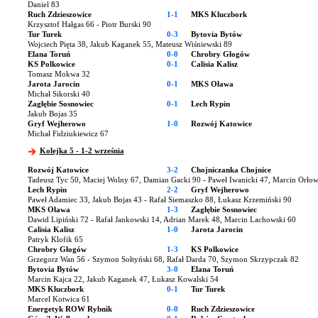
Daniel 83
Ruch Zdzieszowice
1-1
MKS Kluczbork
Krzysztof Hałgas 66 - Piotr Burski 90
Tur Turek
0-3
Bytovia Bytów
Wojciech Pięta 38, Jakub Kaganek 55, Mateusz Wiśniewski 89
Elana Toruń
0-0
Chrobry Głogów
KS Polkowice
0-1
Calisia Kalisz
Tomasz Mokwa 32
Jarota Jarocin
0-1
MKS Oława
Michał Sikorski 40
Zagłębie Sosnowiec
0-1
Lech Rypin
Jakub Bojas 35
Gryf Wejherowo
1-0
Rozwój Katowice
Michał Fidziukiewicz 67
Kolejka 5 - 1-2 września
Rozwój Katowice
3-2
Chojniczanka Chojnice
Tadeusz Tyc 50, Maciej Wolny 67, Damian Gacki 90 - Paweł Iwanicki 47, Marcin Orłow
Lech Rypin
2-2
Gryf Wejherowo
Paweł Adamiec 33, Jakub Bojas 43 - Rafał Siemaszko 88, Łukasz Krzemiński 90
MKS Oława
1-3
Zagłębie Sosnowiec
Dawid Lipiński 72 - Rafał Jankowski 14, Adrian Marek 48, Marcin Lachowski 60
Calisia Kalisz
1-0
Jarota Jarocin
Patryk Klofik 65
Chrobry Głogów
1-3
KS Polkowice
Grzegorz Wan 56 - Szymon Sołtyński 68, Rafał Darda 70, Szymon Skrzypczak 82
Bytovia Bytów
3-0
Elana Toruń
Marcin Kajca 22, Jakub Kaganek 47, Łukasz Kowalski 54
MKS Kluczbork
0-1
Tur Turek
Marcel Kotwica 61
Energetyk ROW Rybnik
0-0
Ruch Zdzieszowice