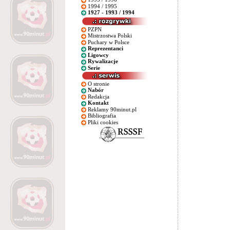
1994 / 1995
1927 - 1993 / 1994
PZPN
Mistrzostwa Polski
Puchary w Polsce
Reprezentanci
Ligowcy
Rywalizacje
Serie
O stronie
Nabór
Redakcja
Kontakt
Reklamy 90minut.pl
Bibliografia
Pliki cookies