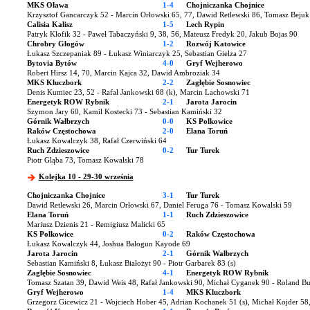
MKS Oława
1-4
Chojniczanka Chojnice
Krzysztof Gancarczyk 52 - Marcin Orłowski 65, 77, Dawid Retlewski 86, Tomasz Bejuk
Calisia Kalisz
1-5
Lech Rypin
Patryk Klofik 32 - Paweł Tabaczyński 9, 38, 56, Mateusz Fredyk 20, Jakub Bojas 90
Chrobry Głogów
1-2
Rozwój Katowice
Łukasz Szczepaniak 89 - Łukasz Winiarczyk 25, Sebastian Gielza 27
Bytovia Bytów
4-0
Gryf Wejherowo
Robert Hirsz 14, 70, Marcin Kajca 32, Dawid Ambroziak 34
MKS Kluczbork
2-2
Zagłębie Sosnowiec
Denis Kumiec 23, 52 - Rafał Jankowski 68 (k), Marcin Lachowski 71
Energetyk ROW Rybnik
2-1
Jarota Jarocin
Szymon Jary 60, Kamil Kostecki 73 - Sebastian Kamiński 32
Górnik Wałbrzych
0-0
KS Polkowice
Raków Częstochowa
2-0
Elana Toruń
Łukasz Kowalczyk 38, Rafał Czerwiński 64
Ruch Zdzieszowice
0-2
Tur Turek
Piotr Gląba 73, Tomasz Kowalski 78
Kolejka 10 - 29-30 września
Chojniczanka Chojnice
3-1
Tur Turek
Dawid Retlewski 26, Marcin Orłowski 67, Daniel Feruga 76 - Tomasz Kowalski 59
Elana Toruń
1-1
Ruch Zdzieszowice
Mariusz Dzienis 21 - Remigiusz Malicki 65
KS Polkowice
0-2
Raków Częstochowa
Łukasz Kowalczyk 44, Joshua Balogun Kayode 69
Jarota Jarocin
2-1
Górnik Wałbrzych
Sebastian Kamiński 8, Łukasz Białożyt 90 - Piotr Garbarek 83 (s)
Zagłębie Sosnowiec
4-1
Energetyk ROW Rybnik
Tomasz Szatan 39, Dawid Weis 48, Rafał Jankowski 90, Michał Cyganek 90 - Roland Bu
Gryf Wejherowo
1-4
MKS Kluczbork
Grzegorz Gicewicz 21 - Wojciech Hober 45, Adrian Kochanek 51 (s), Michał Kojder 58,