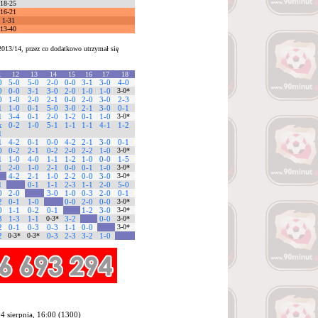
18-25
16-21
1-31
13-40
2013/14, przez co dodatkowo utrzymał się
1
12
13
14
15
16
17
18
0
5-0
5-0
2-0
0-0
3-1
3-0
4-0
0
0-0
3-1
3-0
2-0
1-0
1-0
3-0*
0
1-0
2-0
2-1
0-0
2-0
3-0
2-3
1
1-0
0-1
5-0
3-0
2-1
3-0
0-1
1
3-4
0-1
2-0
1-2
0-1
1-0
3-0*
x
0-2
1-0
5-1
1-1
1-1
4-1
1-2
1
1
4-2
0-1
0-0
4-2
2-1
3-0
0-1
0
0-2
2-1
0-2
2-0
2-2
1-0
3-0*
1
1-0
4-0
1-1
1-2
1-0
0-0
1-5
1
2-0
1-0
2-1
0-0
0-1
1-0
3-0*
4-2
2-1
1-0
2-2
0-0
3-0
3-0*
1
0-1
1-1
2-3
1-1
2-0
5-0
0
2-0
3-0
1-0
0-3
2-0
0-1
2
0-1
1-0
0-0
2-0
0-0
3-0*
0
1-1
0-2
0-1
1-2
3-0
3-0*
3
1-3
1-1
0-3*
3-2
0-0
3-0*
2
0-1
0-3
0-3
1-1
0-0
3-0*
2
0-3*
0-3*
0-3
2-3
3-2
1-0
4 sierpnia, 16:00 (1300)