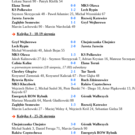
Łukasz Staroń 90 - Patryk Klofik 54
Elana Toruń
0-0
MKS Oława
KS Polkowice
1-2
Lech Rypin
Szymon Skrzypczak 48 - Paweł Adamiec 25, Michał Wrzesiński 67
Jarota Jarocin
0-0
Rozwój Katowice
Zagłębie Sosnowiec
1-1
Gryf Wejherowo
Marcin Lachowski 90 - Marcin Warcholak 49
Kolejka 3 - 18-19 sierpnia
Gryf Wejherowo
0-0
Chojniczanka Chojnice
Lech Rypin
2-0
Jarota Jarocin
Michał Wrzesiński 40, Jakub Bojas 55
MKS Oława
1-3
KS Polkowice
Jakub Kalinowski 27 (k) - Szymon Skrzypczak 7, Adrian Krysian 16, Mateusz Szczepan
Calisia Kalisz
0-0
Elana Toruń
w pierwotnym terminie (18 sierpnia, 17:00) odwołany
Chrobry Głogów
2-1
Tur Turek
Krzysztof Ziemniak 40, Krzysztof Kaliciak 67 - Piotr Gląba 48
Bytovia Bytów
0-0
Ruch Zdzieszowice
MKS Kluczbork
3-4
Raków Częstochowa
Wojciech Hober 2, Michał Sudoł 36, Piotr Burski 74 - Diego 10, Artur Pląskowski 13, 
Kayode 67
Energetyk ROW Rybnik
2-0
Górnik Wałbrzych
Mariusz Muszalik 64, Marek Gładkowski 88
Zagłębie Sosnowiec
1-3
Rozwój Katowice
Marcin Lachowski 27 - Maciej Wolny 4, Wojciech Król 24, Sebastian Gielza 58
Kolejka 4 - 25-26 sierpnia
Chojniczanka Chojnice
3-0
Górnik Wałbrzych
Michał Szałek 3, Daniel Feruga 71, Marcin Garuch 90
Raków Częstochowa
1-0
Energetyk ROW Rybnik