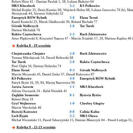
Robert Hirsz 41 - Damian Pawlak 1, 58, Łukasz Białożyt 64
MKS Kluczbork
5-2
KS Polkowice
Michał Kojder 35, Denis Kumiec 60, Wojciech Hober 68, Łukasz Ganowicz 76 (k), Mat
Skrzypczak 44, Szymon Sołtyński 52
Energetyk ROW Rybnik
3-0
Elana Toruń
Kamil Kostecki 25, Marek Gładkowski 39, Roland Buchała 77
Górnik Wałbrzych
1-0
Tur Turek
Dariusz Michalak 76
Raków Częstochowa
2-3
Ruch Zdzieszowice
Artur Pląskowski 8, Krzysztof Napora 47 - Marcin Ściański 17, 29, Mariusz Kapłon 46 
Kolejka 8 - 19 września
Chojniczanka Chojnice
2-0
Ruch Zdzieszowice
Tomasz Mikołajczak 54, Dawid Retlewski 68
Tur Turek
2-0
Raków Częstochowa
Piotr Gląba 34, Dariusz Dolewka 74
Elana Toruń
0-3
Górnik Wałbrzych
Marcin Morawski 45, Daniel Zinke 57, Dawid Kubowicz 87
KS Polkowice
4-0
Energetyk ROW Rybnik
Patryk Bryła 16, 59, 84, Maciej Bancewicz 90
Jarota Jarocin
1-1
MKS Kluczbork
Adrian Owczarek 24 - Rafał Niziołek 41
Zagłębie Sosnowiec
0-1
Bytovia Bytów
Robert Hirsz 19
Gryf Wejherowo
1-0
Chrobry Głogów
Marcin Warcholak 46
Rozwój Katowice
0-0
Calisia Kalisz
Lech Rypin
3-2
MKS Oława
Michał Wrzesiński 11, Paweł Tabaczyński 15, Damian Błaszczyk 84 - Paweł Łodyga 51, 
Kolejka 9 - 22-23 września