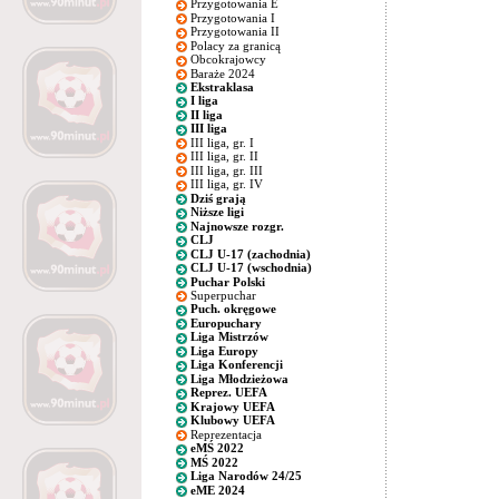
Przygotowania E
Przygotowania I
Przygotowania II
Polacy za granicą
Obcokrajowcy
Baraże 2024
Ekstraklasa
I liga
II liga
III liga
III liga, gr. I
III liga, gr. II
III liga, gr. III
III liga, gr. IV
Dziś grają
Niższe ligi
Najnowsze rozgr.
CLJ
CLJ U-17 (zachodnia)
CLJ U-17 (wschodnia)
Puchar Polski
Superpuchar
Puch. okręgowe
Europuchary
Liga Mistrzów
Liga Europy
Liga Konferencji
Liga Młodzieżowa
Reprez. UEFA
Krajowy UEFA
Klubowy UEFA
Reprezentacja
eMŚ 2022
MŚ 2022
Liga Narodów 24/25
eME 2024