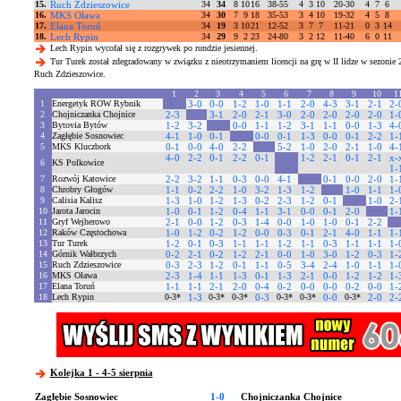
15.
Ruch Zdzieszowice
34
34
8
10
16
38-55
4
3
10
20-30
4
7
6
16.
MKS Oława
34
30
7
9
18
35-53
3
4
10
19-32
4
5
8
17.
Elana Toruń
34
19
3
10
21
12-52
3
7
7
11-21
0
3
14
18.
Lech Rypin
34
29
9
2
23
24-80
3
2
12
11-40
6
0
11
Lech Rypin wycofał się z rozgrywek po rundzie jesiennej.
Tur Turek został zdegradowany w związku z nieotrzymaniem licencji na grę w II lidze w sezonie 
Ruch Zdzieszowice.
1
2
3
4
5
6
7
8
9
10
1
1
Energetyk ROW Rybnik
3-0
0-0
1-2
1-0
1-1
2-0
4-3
3-1
2-1
2-
2
Chojniczanka Chojnice
2-3
3-1
2-0
2-1
3-0
2-0
2-0
2-0
2-0
1-
3
Bytovia Bytów
1-2
3-2
0-0
1-1
1-2
3-1
1-1
0-0
1-3
4-
4
Zagłębie Sosnowiec
4-1
1-0
0-1
0-0
0-1
1-3
0-0
0-1
2-2
1-
5
MKS Kluczbork
0-1
0-0
4-0
2-2
5-2
1-0
2-0
2-1
1-0
4-
4-0
2-2
0-1
2-2
0-1
1-2
2-1
0-1
2-1
x-
6
KS Polkowice
1-
7
Rozwój Katowice
2-2
3-2
1-1
0-3
0-0
4-1
0-1
0-0
2-0
1-
8
Chrobry Głogów
1-1
0-2
2-2
1-0
3-2
1-3
1-2
1-0
1-1
1-
9
Calisia Kalisz
1-3
1-0
1-2
1-3
0-2
2-3
1-2
0-1
1-0
2-
10
Jarota Jarocin
1-0
0-1
1-2
0-4
1-1
3-1
0-0
0-1
2-0
1-
11
Gryf Wejherowo
2-1
0-0
1-2
0-3
1-4
0-0
1-0
1-0
0-1
2-2
12
Raków Częstochowa
1-0
1-2
0-2
1-2
0-0
0-3
0-1
2-1
4-0
1-1
1-
13
Tur Turek
1-2
0-1
0-3
1-1
1-1
1-2
1-1
0-3
1-1
1-1
1-
14
Górnik Wałbrzych
0-2
2-1
0-2
1-2
2-1
0-0
1-0
3-0
1-2
0-3
1-
15
Ruch Zdzieszowice
0-3
2-3
1-2
0-1
1-1
0-5
3-4
2-4
1-0
1-1
1-
16
MKS Oława
2-3
1-4
1-1
1-3
0-1
1-3
2-1
0-0
1-2
1-2
1-
17
Elana Toruń
1-1
1-1
2-1
2-0
0-4
0-2
0-0
0-0
0-2
0-0
1-
18
Lech Rypin
0-3*
1-3
0-3*
0-3*
0-3
0-3*
0-3*
0-0
0-3*
2-0
2-
Kolejka 1 - 4-5 sierpnia
Zagłębie Sosnowiec
1-0
Chojniczanka Chojnice