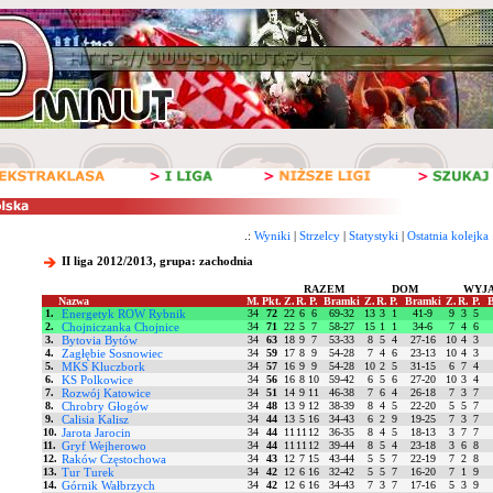
.:
Wyniki
|
Strzelcy
|
Statystyki
|
Ostatnia kolejka
II liga 2012/2013, grupa: zachodnia
RAZEM
DOM
WYJ
Nazwa
M.
Pkt.
Z.
R.
P.
Bramki
Z.
R.
P.
Bramki
Z.
R.
P.
1.
Energetyk ROW Rybnik
34
72
22
6
6
69-32
13
3
1
41-9
9
3
5
2.
Chojniczanka Chojnice
34
71
22
5
7
58-27
15
1
1
34-6
7
4
6
3.
Bytovia Bytów
34
63
18
9
7
53-33
8
5
4
27-16
10
4
3
4.
Zagłębie Sosnowiec
34
59
17
8
9
54-28
7
4
6
23-13
10
4
3
5.
MKS Kluczbork
34
57
16
9
9
54-28
10
2
5
31-15
6
7
4
6.
KS Polkowice
34
56
16
8
10
59-42
6
5
6
27-20
10
3
4
7.
Rozwój Katowice
34
51
14
9
11
46-38
7
6
4
26-18
7
3
7
8.
Chrobry Głogów
34
48
13
9
12
38-39
8
4
5
22-20
5
5
7
9.
Calisia Kalisz
34
44
13
5
16
34-43
6
2
9
19-25
7
3
7
10.
Jarota Jarocin
34
44
11
11
12
36-35
8
4
5
18-13
3
7
7
11.
Gryf Wejherowo
34
44
11
11
12
39-44
8
5
4
23-18
3
6
8
12.
Raków Częstochowa
34
43
12
7
15
43-44
5
5
7
22-19
7
2
8
13.
Tur Turek
34
42
12
6
16
32-42
5
5
7
16-20
7
1
9
14.
Górnik Wałbrzych
34
42
12
6
16
34-43
7
3
7
17-16
5
3
9