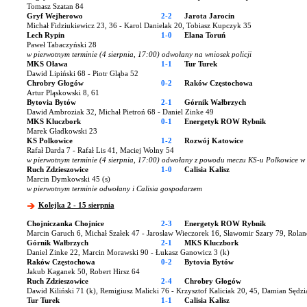
Tomasz Szatan 84
Gryf Wejherowo
2-2
Jarota Jarocin
Michał Fidziukiewicz 23, 36 - Karol Danielak 20, Tobiasz Kupczyk 35
Lech Rypin
1-0
Elana Toruń
Paweł Tabaczyński 28
w pierwotnym terminie (4 sierpnia, 17:00) odwołany na wniosek policji
MKS Oława
1-1
Tur Turek
Dawid Lipiński 68 - Piotr Gląba 52
Chrobry Głogów
0-2
Raków Częstochowa
Artur Pląskowski 8, 61
Bytovia Bytów
2-1
Górnik Wałbrzych
Dawid Ambroziak 32, Michał Pietroń 68 - Daniel Zinke 49
MKS Kluczbork
0-1
Energetyk ROW Rybnik
Marek Gładkowski 23
KS Polkowice
1-2
Rozwój Katowice
Rafał Darda 7 - Rafał Lis 41, Maciej Wolny 54
w pierwotnym terminie (4 sierpnia, 17:00) odwołany z powodu meczu KS-u Polkowice w 
Ruch Zdzieszowice
1-0
Calisia Kalisz
Marcin Dymkowski 45 (s)
w pierwotnym terminie odwołany i Calisia gospodarzem
Kolejka 2 - 15 sierpnia
Chojniczanka Chojnice
2-3
Energetyk ROW Rybnik
Marcin Garuch 6, Michał Szałek 47 - Jarosław Wieczorek 16, Sławomir Szary 79, Rola
Górnik Wałbrzych
2-1
MKS Kluczbork
Daniel Zinke 22, Marcin Morawski 90 - Łukasz Ganowicz 3 (k)
Raków Częstochowa
0-2
Bytovia Bytów
Jakub Kaganek 50, Robert Hirsz 64
Ruch Zdzieszowice
2-4
Chrobry Głogów
Dawid Kiliński 71 (k), Remigiusz Malicki 76 - Krzysztof Kaliciak 20, 45, Damian Sędz
Tur Turek
1-1
Calisia Kalisz