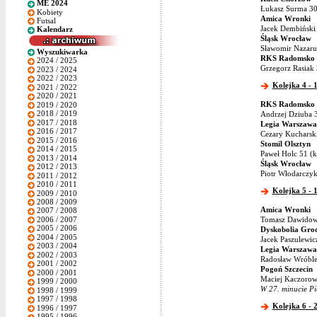
ME 2024
Łukasz Surma 30 
Kobiety
Amica Wronki
Futsal
Jacek Dembiński 
Kalendarz
Śląsk Wrocław
Sławomir Nazaruk
Wyszukiwarka
RKS Radomsko
2024 / 2025
Grzegorz Rasiak
2023 / 2024
2022 / 2023
Kolejka 4 - 1
2021 / 2022
2020 / 2021
RKS Radomsko
2019 / 2020
2018 / 2019
Andrzej Dziuba 
2017 / 2018
Legia Warszawa
2016 / 2017
Cezary Kucharski
2015 / 2016
Stomil Olsztyn
2014 / 2015
Paweł Holc 51 (k
2013 / 2014
Śląsk Wrocław
2012 / 2013
Piotr Włodarczyk
2011 / 2012
2010 / 2011
Kolejka 5 - 1
2009 / 2010
2008 / 2009
Amica Wronki
2007 / 2008
2006 / 2007
Tomasz Dawidows
2005 / 2006
Dyskobolia Grod
2004 / 2005
Jacek Paszulewic
2003 / 2004
Legia Warszawa
2002 / 2003
Radosław Wróblew
2001 / 2002
Pogoń Szczecin
2000 / 2001
Maciej Kaczorows
1999 / 2000
W 27. minucie Pi
1998 / 1999
1997 / 1998
Kolejka 6 - 2
1996 / 1997
1995 / 1996