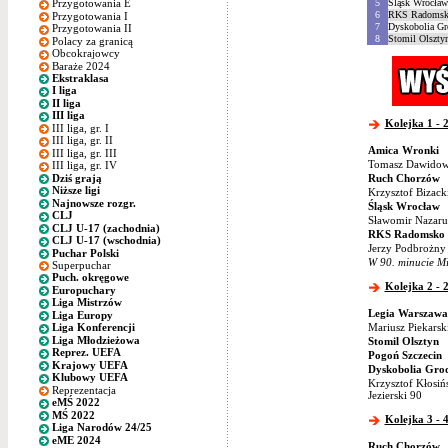
5
Śląsk Wrocław
Przygotowania E
6
RKS Radomsk
Przygotowania I
7
Dyskobolia Gr
Przygotowania II
8
Stomil Olszty
Polacy za granicą
Obcokrajowcy
Baraże 2024
Ekstraklasa
I liga
II liga
III liga
Kolejka 1 - 2
III liga, gr. I
III liga, gr. II
Amica Wronki
III liga, gr. III
Tomasz Dawidows
III liga, gr. IV
Dziś grają
Ruch Chorzów
Niższe ligi
Krzysztof Bizack
Najnowsze rozgr.
Śląsk Wrocław
CLJ
Sławomir Nazaru
CLJ U-17 (zachodnia)
RKS Radomsko
CLJ U-17 (wschodnia)
Jerzy Podbrożny
Puchar Polski
W 90. minucie Mi
Superpuchar
Puch. okręgowe
Kolejka 2 - 2
Europuchary
Liga Mistrzów
Legia Warszawa
Liga Europy
Mariusz Piekarsk
Liga Konferencji
Liga Młodzieżowa
Stomil Olsztyn
Reprez. UEFA
Pogoń Szczecin
Krajowy UEFA
Dyskobolia Grod
Klubowy UEFA
Krzysztof Kłosiń
Reprezentacja
Jezierski 90
eMŚ 2022
MŚ 2022
Kolejka 3 - 4
Liga Narodów 24/25
eME 2024
Ruch Chorzów