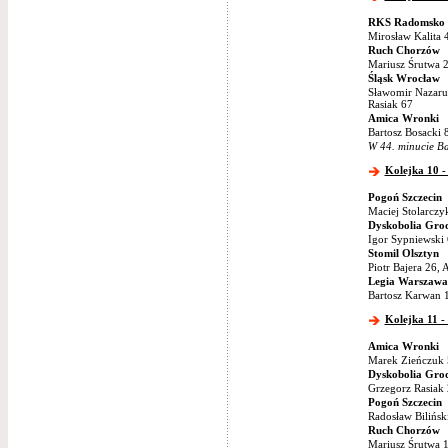
RKS Radomsko
Mirosław Kalita 
Ruch Chorzów
Mariusz Śrutwa 2
Śląsk Wrocław
Sławomir Nazaruk
Rasiak 67
Amica Wronki
Bartosz Bosacki 
W 44. minucie Ba
Kolejka 10 -
Pogoń Szczecin
Maciej Stolarczy
Dyskobolia Grod
Igor Sypniewski 
Stomil Olsztyn
Piotr Bajera 26, 
Legia Warszawa
Bartosz Karwan 1
Kolejka 11 -
Amica Wronki
Marek Zieńczuk 5
Dyskobolia Grod
Grzegorz Rasiak 
Pogoń Szczecin
Radosław Bilińsk
Ruch Chorzów
Mariusz Śrutwa 