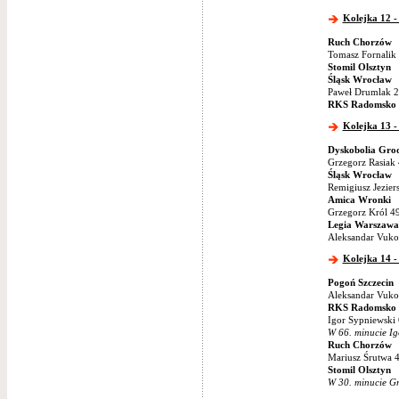
Kolejka 12 -
Ruch Chorzów
Tomasz Fornalik 
Stomil Olsztyn
Śląsk Wrocław
Paweł Drumlak 2
RKS Radomsko
Kolejka 13 -
Dyskobolia Grod
Grzegorz Rasiak 
Śląsk Wrocław
Remigiusz Jezier
Amica Wronki
Grzegorz Król 49
Legia Warszawa
Aleksandar Vukov
Kolejka 14 - 
Pogoń Szczecin
Aleksandar Vukov
RKS Radomsko
Igor Sypniewski 
W 66. minucie Ig
Ruch Chorzów
Mariusz Śrutwa 4
Stomil Olsztyn
W 30. minucie Gr