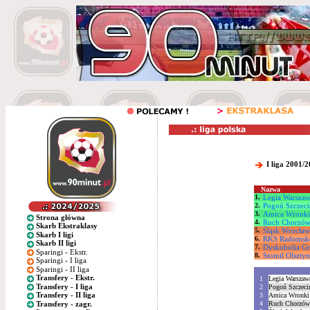
I liga 2001/
Nazwa
1.
Legia Warsza
2.
Pogoń Szczeci
3.
Amica Wronki
Strona główna
4.
Ruch Chorzó
Skarb Ekstraklasy
5.
Śląsk Wrocław
Skarb I ligi
6.
RKS Radomsk
Skarb II ligi
7.
Dyskobolia Gr
Sparingi - Ekstr.
8.
Stomil Olsztyn
Sparingi - I liga
Sparingi - II liga
Transfery - Ekstr.
1
Legia Warszaw
Transfery - I liga
2
Pogoń Szczeci
Transfery - II liga
3
Amica Wronki
Transfery - zagr.
4
Ruch Chorzów