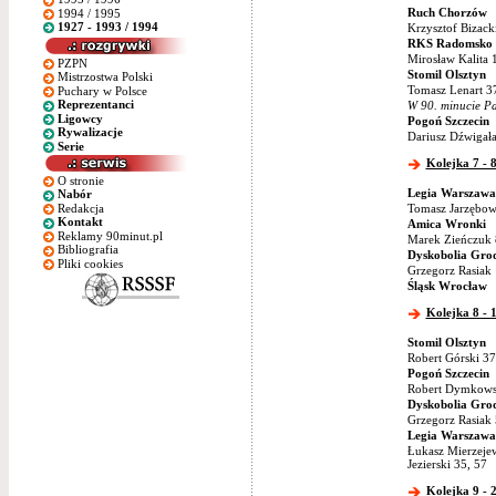
Ruch Chorzów
1994 / 1995
1927 - 1993 / 1994
Krzysztof Bizack
RKS Radomsko
Mirosław Kalita
PZPN
Stomil Olsztyn
Mistrzostwa Polski
Tomasz Lenart 37
Puchary w Polsce
Reprezentanci
W 90. minucie Paw
Ligowcy
Pogoń Szczecin
Rywalizacje
Dariusz Dźwigał
Serie
Kolejka 7 - 
O stronie
Legia Warszawa
Nabór
Redakcja
Tomasz Jarzębows
Kontakt
Amica Wronki
Reklamy 90minut.pl
Marek Zieńczuk 
Bibliografia
Dyskobolia Grod
Pliki cookies
Grzegorz Rasiak
Śląsk Wrocław
Kolejka 8 - 
Stomil Olsztyn
Robert Górski 37
Pogoń Szczecin
Robert Dymkowsk
Dyskobolia Grod
Grzegorz Rasiak 
Legia Warszawa
Łukasz Mierzejew
Jezierski 35, 57
Kolejka 9 - 