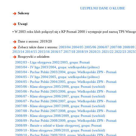
UZUPEŁNIJ DANE O KLUBIE
Sukcesy
Uwagi
• W 2003 roku klub połączył się z KP Poznań 2000 i występuje pod nazwą TPS Winogr
Dane z sezonu: 2019/20
Zobacz także dane z sezonu:
2003/04
2004/05
2005/06
2006/07
2007/08
2008/09
2013/14
2014/15
2015/16
2016/17
2017/18
2018/19
2020/21
2021/22
2022/23
2023/
Rozgrywki z udziałem
2002/03 - Liga okręgowa 2002/2003, grupa: Poznań
2003/04 - IV liga 2003/2004, grupa: wielkopolska (północ)
2003/04 - Puchar Polski 2003/2004, grupa: Wielkopolski ZPN - Poznań
2004/05 - IV liga 2004/2005, grupa: wielkopolska (północ)
2004/05 - Puchar Polski 2004/2005, grupa: Wielkopolski ZPN - Poznań
2005/06 - Klasa okręgowa 2005/2006, grupa: Poznań (wschód)
2005/06 - Puchar Polski 2005/2006, grupa: Wielkopolski ZPN - Poznań
2006/07 - Klasa okręgowa 2006/2007, grupa: Poznań (wschód)
2006/07 - Puchar Polski 2006/2007, grupa: Wielkopolski ZPN - Poznań
2007/08 - Klasa okręgowa 2007/2008, grupa: Poznań (wschód)
2007/08 - Puchar Polski 2007/2008, grupa: Wielkopolski ZPN - Poznań
2008/09 - Klasa okręgowa 2008/2009, grupa: Poznań (wschód)
2008/09 - Puchar Polski 2008/2009, grupa: Wielkopolski ZPN - Poznań
2008/09 - Baraże o udział w klasie okręgowej, grupa: Poznań
2009/10 - Klasa okręgowa 2009/2010, grupa: Poznań (wschód)
2009/10 - Puchar Polski 2009/2010, grupa: Wielkopolski ZPN - Poznań