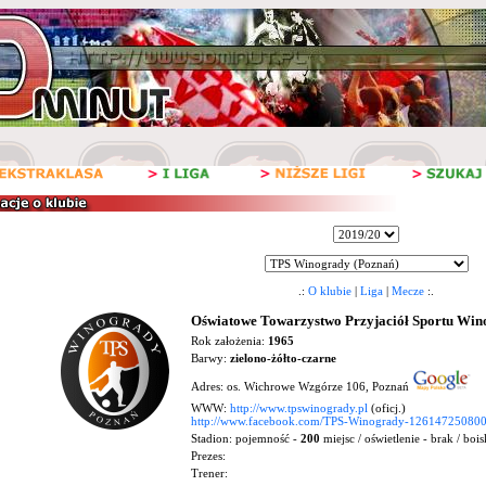
.:
O klubie
|
Liga
|
Mecze
:.
Oświatowe Towarzystwo Przyjaciół Sportu Win
Rok założenia:
1965
Barwy:
zielono-żółto-czarne
Adres: os. Wichrowe Wzgórze 106, Poznań
WWW:
http://www.tpswinogrady.pl
(oficj.)
http://www.facebook.com/TPS-Winogrady-126147250800
Stadion:
pojemność -
200
miejsc / oświetlenie - brak / boi
Prezes:
Trener: