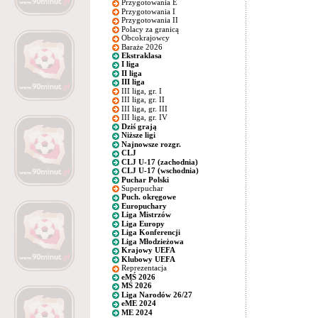
Przygotowania E
Przygotowania I
Przygotowania II
Polacy za granicą
Obcokrajowcy
Baraże 2026
Ekstraklasa
I liga
II liga
III liga
III liga, gr. I
III liga, gr. II
III liga, gr. III
III liga, gr. IV
Dziś grają
Niższe ligi
Najnowsze rozgr.
CLJ
CLJ U-17 (zachodnia)
CLJ U-17 (wschodnia)
Puchar Polski
Superpuchar
Puch. okręgowe
Europuchary
Liga Mistrzów
Liga Europy
Liga Konferencji
Liga Młodzieżowa
Krajowy UEFA
Klubowy UEFA
Reprezentacja
eMŚ 2026
MŚ 2026
Liga Narodów 26/27
eME 2024
ME 2024