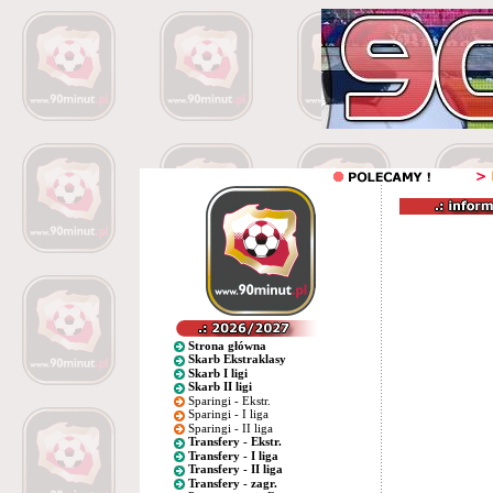
Strona główna
Skarb Ekstraklasy
Skarb I ligi
Skarb II ligi
Sparingi - Ekstr.
Sparingi - I liga
Sparingi - II liga
Transfery - Ekstr.
Transfery - I liga
Transfery - II liga
Transfery - zagr.