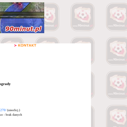
ogrady
270/
(nieoficj.)
sko - brak danych