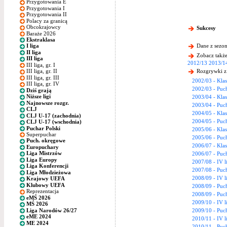
Przygotowania E
Przygotowania I
Przygotowania II
Polacy za granicą
Obcokrajowcy
Sukcesy
Baraże 2026
Ekstraklasa
Dane z sezon
I liga
II liga
Zobacz także
III liga
2012/13
2013/1
III liga, gr. I
Rozgrywki z
III liga, gr. II
III liga, gr. III
2002/03 - Kla
III liga, gr. IV
2002/03 - Puch
Dziś grają
Niższe ligi
2003/04 - Kla
Najnowsze rozgr.
2003/04 - Puch
CLJ
2004/05 - Kla
CLJ U-17 (zachodnia)
2004/05 - Puch
CLJ U-17 (wschodnia)
Puchar Polski
2005/06 - Kla
Superpuchar
2005/06 - Puch
Puch. okręgowe
2006/07 - Kla
Europuchary
Liga Mistrzów
2006/07 - Puch
Liga Europy
2007/08 - IV l
Liga Konferencji
2007/08 - Puch
Liga Młodzieżowa
2008/09 - IV l
Krajowy UEFA
Klubowy UEFA
2008/09 - Puch
Reprezentacja
2008/09 - Puc
eMŚ 2026
2009/10 - IV l
MŚ 2026
Liga Narodów 26/27
2009/10 - Puch
eME 2024
2010/11 - IV l
ME 2024
2010/11 - Puch