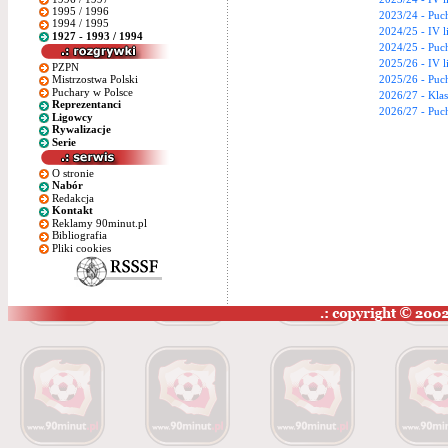
1995 / 1996
2023/24 - Puch
1994 / 1995
2024/25 - IV l
1927 - 1993 / 1994
2024/25 - Puch
2025/26 - IV l
PZPN
2025/26 - Puch
Mistrzostwa Polski
Puchary w Polsce
2026/27 - Kla
Reprezentanci
2026/27 - Puch
Ligowcy
Rywalizacje
Serie
O stronie
Nabór
Redakcja
Kontakt
Reklamy 90minut.pl
Bibliografia
Pliki cookies