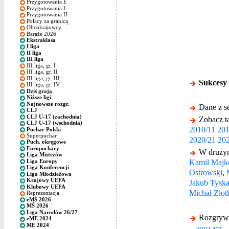
Przygotowania E
Przygotowania I
Przygotowania II
Polacy za granicą
Obcokrajowcy
Baraże 2026
Ekstraklasa
I liga
II liga
III liga
III liga, gr. I
III liga, gr. II
III liga, gr. III
Sukcesy
III liga, gr. IV
Dziś grają
Niższe ligi
Najnowsze rozgr.
Dane z s
CLJ
CLJ U-17 (zachodnia)
Zobacz ta
CLJ U-17 (wschodnia)
2010/11
201
Puchar Polski
Superpuchar
2020/21
202
Puch. okręgowe
Europuchary
W drużyni
Liga Mistrzów
Kamil Majk
Liga Europy
Liga Konferencji
Ostrowski
,
Liga Młodzieżowa
Krajowy UEFA
Jakub Tysk
Klubowy UEFA
Michał Złot
Reprezentacja
eMŚ 2026
MŚ 2026
Liga Narodów 26/27
Rozgrywk
eME 2024
ME 2024