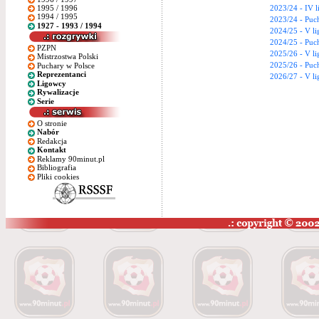
1995 / 1996
2023/24 - IV l
1994 / 1995
2023/24 - Puc
1927 - 1993 / 1994
2024/25 - V li
2024/25 - Puc
PZPN
2025/26 - V li
Mistrzostwa Polski
2025/26 - Puc
Puchary w Polsce
Reprezentanci
2026/27 - V li
Ligowcy
Rywalizacje
Serie
O stronie
Nabór
Redakcja
Kontakt
Reklamy 90minut.pl
Bibliografia
Pliki cookies