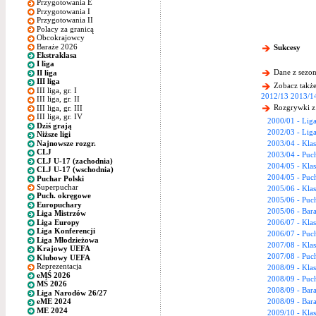
Przygotowania E
Przygotowania I
Przygotowania II
Polacy za granicą
Obcokrajowcy
Baraże 2026
Sukcesy
Ekstraklasa
I liga
Dane z sezon
II liga
III liga
Zobacz także
III liga, gr. I
2012/13
2013/1
III liga, gr. II
Rozgrywki z
III liga, gr. III
III liga, gr. IV
2000/01 - Lig
Dziś grają
2002/03 - Lig
Niższe ligi
Najnowsze rozgr.
2003/04 - Kla
CLJ
2003/04 - Puc
CLJ U-17 (zachodnia)
2004/05 - Kla
CLJ U-17 (wschodnia)
2004/05 - Puc
Puchar Polski
Superpuchar
2005/06 - Kla
Puch. okręgowe
2005/06 - Puc
Europuchary
2005/06 - Bara
Liga Mistrzów
Liga Europy
2006/07 - Klas
Liga Konferencji
2006/07 - Puc
Liga Młodzieżowa
2007/08 - Kla
Krajowy UEFA
2007/08 - Puc
Klubowy UEFA
Reprezentacja
2008/09 - Kla
eMŚ 2026
2008/09 - Puc
MŚ 2026
2008/09 - Bara
Liga Narodów 26/27
2008/09 - Bara
eME 2024
ME 2024
2009/10 - Kla