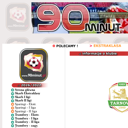
Strona główna
Skarb Ekstraklasy
Skarb I ligi
Skarb II ligi
Sparingi - Ekstr.
Sparingi - I liga
Sparingi - II liga
Transfery - Ekstr.
Transfery - I liga
Transfery - II liga
Transfery - zagr.