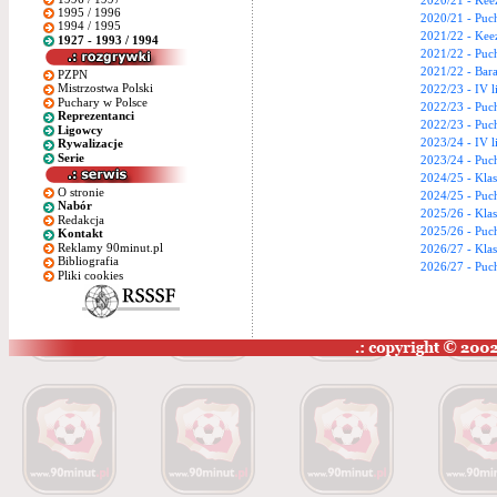
2020/21 - Kee
1995 / 1996
2020/21 - Puc
1994 / 1995
2021/22 - Kee
1927 - 1993 / 1994
2021/22 - Puc
2021/22 - Bara
PZPN
Mistrzostwa Polski
2022/23 - IV l
Puchary w Polsce
2022/23 - Puc
Reprezentanci
2022/23 - Puc
Ligowcy
2023/24 - IV l
Rywalizacje
Serie
2023/24 - Puc
2024/25 - Kla
O stronie
2024/25 - Puc
Nabór
2025/26 - Kla
Redakcja
2025/26 - Puc
Kontakt
Reklamy 90minut.pl
2026/27 - Kla
Bibliografia
2026/27 - Puc
Pliki cookies