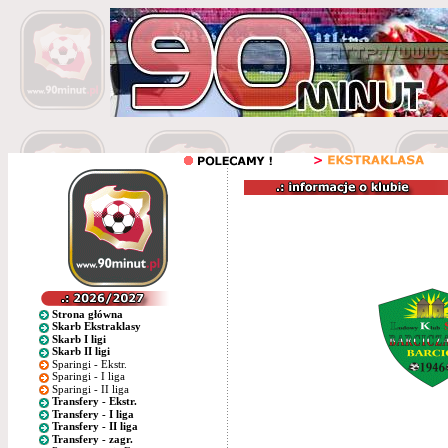
Strona główna
Skarb Ekstraklasy
Skarb I ligi
Skarb II ligi
Sparingi - Ekstr.
Sparingi - I liga
Sparingi - II liga
Transfery - Ekstr.
Transfery - I liga
Transfery - II liga
Transfery - zagr.