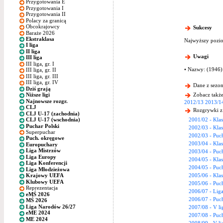
Przygotowania E
Przygotowania I
Przygotowania II
Polacy za granicą
Obcokrajowcy
Sukcesy
Baraże 2026
Ekstraklasa
Najwyższy pozio
I liga
II liga
Uwagi
III liga
III liga, gr. I
• Nazwy: (1946)
III liga, gr. II
III liga, gr. III
III liga, gr. IV
Dane z sezon
Dziś grają
Zobacz także
Niższe ligi
Najnowsze rozgr.
2012/13
2013/1
CLJ
Rozgrywki z
CLJ U-17 (zachodnia)
2001/02 - Kla
CLJ U-17 (wschodnia)
Puchar Polski
2002/03 - Kla
Superpuchar
2002/03 - Puc
Puch. okręgowe
2003/04 - Kla
Europuchary
Liga Mistrzów
2003/04 - Puc
Liga Europy
2004/05 - Kla
Liga Konferencji
2004/05 - Puc
Liga Młodzieżowa
2005/06 - Kla
Krajowy UEFA
Klubowy UEFA
2005/06 - Puc
Reprezentacja
2006/07 - Lig
eMŚ 2026
2006/07 - Puc
MŚ 2026
Liga Narodów 26/27
2007/08 - V l
eME 2024
2007/08 - Puc
ME 2024