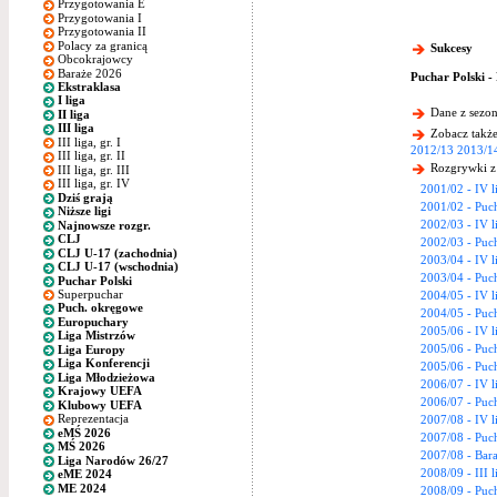
Przygotowania E
Przygotowania I
Przygotowania II
Polacy za granicą
Sukcesy
Obcokrajowcy
Baraże 2026
Puchar Polski -
Ekstraklasa
I liga
Dane z sezon
II liga
III liga
Zobacz także
III liga, gr. I
2012/13
2013/1
III liga, gr. II
Rozgrywki z
III liga, gr. III
III liga, gr. IV
2001/02 - IV l
Dziś grają
2001/02 - Puch
Niższe ligi
2002/03 - IV l
Najnowsze rozgr.
CLJ
2002/03 - Puch
CLJ U-17 (zachodnia)
2003/04 - IV l
CLJ U-17 (wschodnia)
2003/04 - Puch
Puchar Polski
Superpuchar
2004/05 - IV l
Puch. okręgowe
2004/05 - Puch
Europuchary
2005/06 - IV l
Liga Mistrzów
2005/06 - Puch
Liga Europy
Liga Konferencji
2005/06 - Puc
Liga Młodzieżowa
2006/07 - IV l
Krajowy UEFA
2006/07 - Puch
Klubowy UEFA
Reprezentacja
2007/08 - IV l
eMŚ 2026
2007/08 - Puch
MŚ 2026
2007/08 - Bara
Liga Narodów 26/27
2008/09 - III
eME 2024
ME 2024
2008/09 - Puch