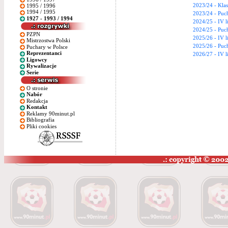
2023/24 - Klas
1995 / 1996
1994 / 1995
2023/24 - Puch
1927 - 1993 / 1994
2024/25 - IV l
2024/25 - Puch
PZPN
2025/26 - IV l
Mistrzostwa Polski
2025/26 - Puch
Puchary w Polsce
Reprezentanci
2026/27 - IV l
Ligowcy
Rywalizacje
Serie
O stronie
Nabór
Redakcja
Kontakt
Reklamy 90minut.pl
Bibliografia
Pliki cookies