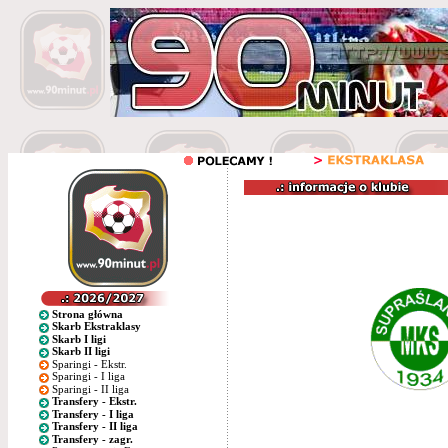
Strona główna
Skarb Ekstraklasy
Skarb I ligi
Skarb II ligi
Sparingi - Ekstr.
Sparingi - I liga
Sparingi - II liga
Transfery - Ekstr.
Transfery - I liga
Transfery - II liga
Transfery - zagr.