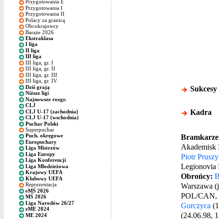
Przygotowania E
Przygotowania I
Przygotowania II
Polacy za granicą
Obcokrajowcy
Baraże 2026
Ekstraklasa
I liga
II liga
III liga
III liga, gr. I
III liga, gr. II
III liga, gr. III
III liga, gr. IV
Dziś grają
Sukcesy
Niższe ligi
Najnowsze rozgr.
CLJ
Kadra
CLJ U-17 (zachodnia)
CLJ U-17 (wschodnia)
Puchar Polski
Superpuchar
Bramkarze
Puch. okręgowe
Europuchary
Akademisk 
Liga Mistrzów
Liga Europy
Piotr Pruszy
Liga Konferencji
Legionovia
Liga Młodzieżowa
Krajowy UEFA
Obrońcy:
B
Klubowy UEFA
Warszawa (j
Reprezentacja
eMŚ 2026
POL/CAN, 1
MŚ 2026
Liga Narodów 26/27
Gorczyca
(1
eME 2024
(24.06.98, 
ME 2024