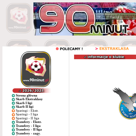
Strona główna
Skarb Ekstraklasy
Skarb I ligi
Skarb II ligi
Sparingi - Ekstr.
Sparingi - I liga
Sparingi - II liga
Transfery - Ekstr.
Transfery - I liga
Transfery - II liga
Transfery - zagr.