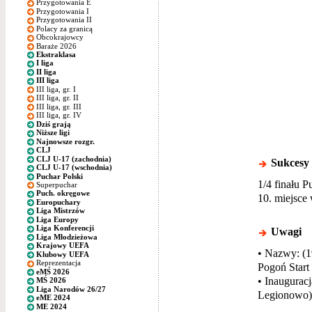
Przygotowania E
Przygotowania I
Przygotowania II
Polacy za granicą
Obcokrajowcy
Baraże 2026
Ekstraklasa
I liga
II liga
III liga
III liga, gr. I
III liga, gr. II
III liga, gr. III
III liga, gr. IV
Dziś grają
Niższe ligi
Najnowsze rozgr.
CLJ
CLJ U-17 (zachodnia)
Sukcesy
CLJ U-17 (wschodnia)
Puchar Polski
1/4 finału P
Superpuchar
Puch. okręgowe
10. miejsce 
Europuchary
Liga Mistrzów
Liga Europy
Liga Konferencji
Uwagi
Liga Młodzieżowa
Krajowy UEFA
• Nazwy: (1
Klubowy UEFA
Reprezentacja
Pogoń Start
eMŚ 2026
• Inauguracj
MŚ 2026
Liga Narodów 26/27
Legionowo)
eME 2024
ME 2024