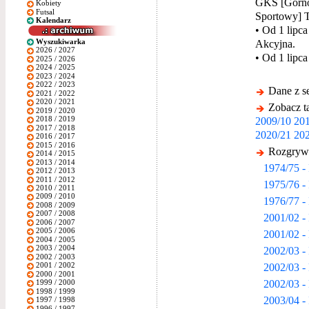
GKS [Górnoś
Kobiety
Futsal
Sportowy] 
Kalendarz
• Od 1 lipc
Wyszukiwarka
Akcyjna.
2026 / 2027
• Od 1 lipc
2025 / 2026
2024 / 2025
2023 / 2024
2022 / 2023
Dane z s
2021 / 2022
2020 / 2021
Zobacz ta
2019 / 2020
2009/10
201
2018 / 2019
2017 / 2018
2020/21
202
2016 / 2017
2015 / 2016
Rozgrywk
2014 / 2015
2013 / 2014
1974/75 - 
2012 / 2013
2011 / 2012
1975/76 - 
2010 / 2011
2009 / 2010
1976/77 - 
2008 / 2009
2007 / 2008
2001/02 - 
2006 / 2007
2005 / 2006
2001/02 -
2004 / 2005
2003 / 2004
2002/03 - 
2002 / 2003
2002/03 -
2001 / 2002
2000 / 2001
2002/03 -
1999 / 2000
1998 / 1999
2003/04 - 
1997 / 1998
1996 / 1997