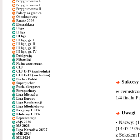
Przygotowania E
Przygotowania I
Przygotowania II
Polacy za granicą
Obcokrajowcy
Baraże 2026
Ekstraklasa
I liga
II liga
III liga
III liga, gr. I
III liga, gr. II
III liga, gr. III
III liga, gr. IV
Dziś grają
Niższe ligi
Najnowsze rozgr.
CLJ
CLJ U-17 (zachodnia)
CLJ U-17 (wschodnia)
Puchar Polski
Sukcesy
Superpuchar
Puch. okręgowe
wicemistrzo
Europuchary
Liga Mistrzów
1/4 finału P
Liga Europy
Liga Konferencji
Liga Młodzieżowa
Krajowy UEFA
Uwagi
Klubowy UEFA
Reprezentacja
• Nazwy: (1
eMŚ 2026
MŚ 2026
(13.07.1976
Liga Narodów 26/27
eME 2024
z Sokołem P
ME 2024