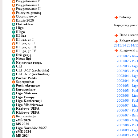
Przygotowania E
Przygotowania I
Przygotowania II
Polacy za granicą
Obcokrajowcy
Sukcesy
Baraże 2026
Ekstraklasa
Najwyższy pozio
I liga
II liga
Dane z sezon
III liga
III liga, gr. I
Zobacz także
III liga, gr. II
2013/14
2014/1
III liga, gr. III
Rozgrywki z
III liga, gr. IV
Dziś grają
2001/02 - Kla
Niższe ligi
2001/02 - Puc
Najnowsze rozgr.
2002/03 - Lig
CLJ
CLJ U-17 (zachodnia)
2002/03 - Puc
CLJ U-17 (wschodnia)
2003/04 - Lig
Puchar Polski
2003/04 - Puc
Superpuchar
Puch. okręgowe
2004/05 - Lig
Europuchary
2004/05 - Puc
Liga Mistrzów
2005/06 - Lig
Liga Europy
2005/06 - Puc
Liga Konferencji
Liga Młodzieżowa
2006/07 - Lig
Krajowy UEFA
2006/07 - Puc
Klubowy UEFA
2006/07 - Bara
Reprezentacja
eMŚ 2026
2007/08 - V l
MŚ 2026
2007/08 - Puc
Liga Narodów 26/27
2008/09 - Lig
eME 2024
2008/09 - Puc
ME 2024