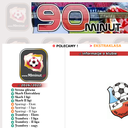
Strona główna
Skarb Ekstraklasy
Skarb I ligi
Skarb II ligi
Sparingi - Ekstr.
Sparingi - I liga
Sparingi - II liga
Transfery - Ekstr.
Transfery - I liga
Transfery - II liga
Transfery - zagr.