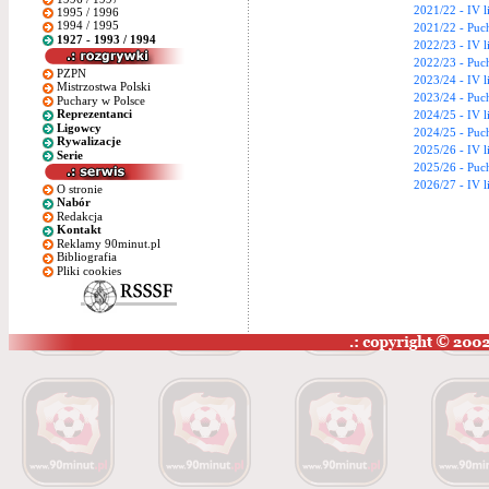
2021/22 - IV l
1995 / 1996
1994 / 1995
2021/22 - Puc
1927 - 1993 / 1994
2022/23 - IV l
2022/23 - Puc
PZPN
2023/24 - IV l
Mistrzostwa Polski
2023/24 - Puc
Puchary w Polsce
Reprezentanci
2024/25 - IV 
Ligowcy
2024/25 - Puc
Rywalizacje
2025/26 - IV 
Serie
2025/26 - Puc
2026/27 - IV 
O stronie
Nabór
Redakcja
Kontakt
Reklamy 90minut.pl
Bibliografia
Pliki cookies