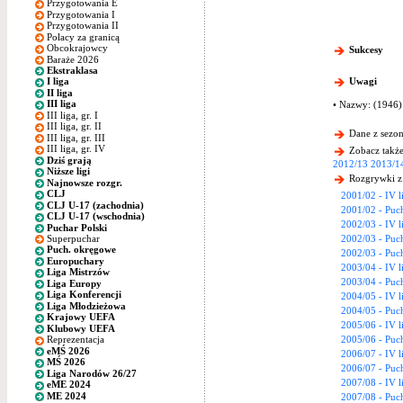
Przygotowania E
Przygotowania I
Przygotowania II
Polacy za granicą
Obcokrajowcy
Sukcesy
Baraże 2026
Ekstraklasa
Uwagi
I liga
II liga
III liga
• Nazwy: (1946
III liga, gr. I
III liga, gr. II
Dane z sezon
III liga, gr. III
III liga, gr. IV
Zobacz także
Dziś grają
2012/13
2013/1
Niższe ligi
Rozgrywki z
Najnowsze rozgr.
CLJ
2001/02 - IV l
CLJ U-17 (zachodnia)
2001/02 - Puch
CLJ U-17 (wschodnia)
2002/03 - IV l
Puchar Polski
Superpuchar
2002/03 - Puch
Puch. okręgowe
2002/03 - Puc
Europuchary
2003/04 - IV l
Liga Mistrzów
2003/04 - Puch
Liga Europy
Liga Konferencji
2004/05 - IV l
Liga Młodzieżowa
2004/05 - Puch
Krajowy UEFA
2005/06 - IV l
Klubowy UEFA
2005/06 - Puch
Reprezentacja
eMŚ 2026
2006/07 - IV l
MŚ 2026
2006/07 - Puch
Liga Narodów 26/27
2007/08 - IV l
eME 2024
ME 2024
2007/08 - Puch