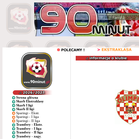
Strona główna
Skarb Ekstraklasy
Skarb I ligi
Skarb II ligi
Sparingi - Ekstr.
Sparingi - I liga
Sparingi - II liga
Transfery - Ekstr.
Transfery - I liga
Transfery - II liga
Transfery - zagr.