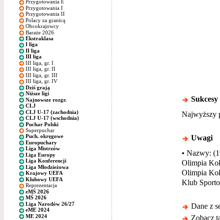
Przygotowania E
Przygotowania I
Przygotowania II
Polacy za granicą
Obcokrajowcy
Baraże 2026
Ekstraklasa
I liga
II liga
III liga
III liga, gr. I
III liga, gr. II
III liga, gr. III
III liga, gr. IV
Dziś grają
Niższe ligi
Sukcesy
Najnowsze rozgr.
CLJ
CLJ U-17 (zachodnia)
Najwyższy p
CLJ U-17 (wschodnia)
Puchar Polski
Superpuchar
Uwagi
Puch. okręgowe
Europuchary
Liga Mistrzów
• Nazwy: (1
Liga Europy
Liga Konferencji
Olimpia Koł
Liga Młodzieżowa
Olimpia Koł
Krajowy UEFA
Klubowy UEFA
Klub Sport
Reprezentacja
eMŚ 2026
MŚ 2026
Liga Narodów 26/27
Dane z s
eME 2024
ME 2024
Zobacz ta