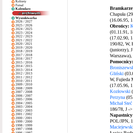
Kobiety
Futsal
Bramkarze
Kalendarz
Chapuła (29
Wyszukiwarka
(16.06.95, 1
2026 / 2027
Obrońcy:
K
2025 / 2026
2024 / 2025
(01.11.91, 
2023 / 2024
2022 / 2023
(17.02.90, 1
2021 / 2022
190/82, W, 
2020 / 2021
2019 / 2020
(juniorzy),
2018 / 2019
Warszawa), 
2017 / 2018
2016 / 2017
Pomocnicy
2015 / 2016
2014 / 2015
Broniszews
2013 / 2014
Gliński
(03.
2012 / 2013
2011 / 2012
W, Fujieda
2010 / 2011
(17.05.96, 
2009 / 2010
2008 / 2009
Kozłowski
(
2007 / 2008
2006 / 2007
Perzyna
(05.
2005 / 2006
Michał Steć
2004 / 2005
2003 / 2004
186/78, J -
2002 / 2003
Napastnicy
2001 / 2002
2000 / 2001
POL/JPN, 1
1999 / 2000
1998 / 1999
Maciejewsk
1997 / 1998
Łysica Bodz
1996 / 1997