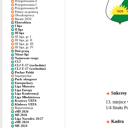
Przygotowania E
Przygotowania I
Przygotowania II
Polacy za granicą
Obcokrajowcy
Baraże 2026
Ekstraklasa
I liga
II liga
III liga
III liga, gr. I
III liga, gr. II
III liga, gr. III
III liga, gr. IV
Dziś grają
Niższe ligi
Najnowsze rozgr.
CLJ
CLJ U-17 (zachodnia)
CLJ U-17 (wschodnia)
Puchar Polski
Superpuchar
Puch. okręgowe
Europuchary
Liga Mistrzów
Liga Europy
Sukcesy
Liga Konferencji
Liga Młodzieżowa
Krajowy UEFA
13. miejsce 
Klubowy UEFA
1/4 finału P
Reprezentacja
eMŚ 2026
MŚ 2026
Liga Narodów 26/27
Kadra
eME 2024
ME 2024