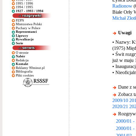
1995 / 1996
Radionow
(
1994 / 1995
1927 - 1993 / 1994
Białe Orły 
Michał Złot
PZPN
Mistrzostwa Polski
Puchary w Polsce
Uwagi
Reprezentanci
Ligowcy
Rywalizacje
• Nazwy: KS
Serie
(1975) Międ
O stronie
• Świt rozgr
Nabór
już w maju 
Redakcja
Kontakt
• Inauguracj
Reklamy 90minut.pl
• Nieoficja
Bibliografia
Pliki cookies
Dane z s
Zobacz ta
2009/10
201
2020/21
202
Rozgrywk
2000/01 -
2000/01 -
2001/02 - 