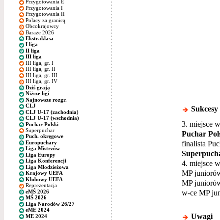
Przygotowania E
Przygotowania I
Przygotowania II
Polacy za granicą
Obcokrajowcy
Baraże 2026
Ekstraklasa
I liga
II liga
III liga
III liga, gr. I
III liga, gr. II
III liga, gr. III
III liga, gr. IV
Dziś grają
Niższe ligi
Najnowsze rozgr.
CLJ
Sukcesy
CLJ U-17 (zachodnia)
CLJ U-17 (wschodnia)
3. miejsce w
Puchar Polski
Superpuchar
Puchar Pols
Puch. okręgowe
finalista Pu
Europuchary
Liga Mistrzów
Superpuchar
Liga Europy
Liga Konferencji
4. miejsce w
Liga Młodzieżowa
MP junioró
Krajowy UEFA
Klubowy UEFA
MP juniorów
Reprezentacja
w-ce MP ju
eMŚ 2026
MŚ 2026
Liga Narodów 26/27
eME 2024
Uwagi
ME 2024