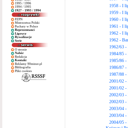
1995 / 1996
1958 - I l
1994 / 1995
1927 - 1993 / 1994
1959 - I l
1960 - I l
PZPN
Mistrzostwa Polski
1961 - I l
Puchary w Polsce
Reprezentanci
1962 - I l
Ligowcy
Rywalizacje
1962 - Ba
Serie
1962/63 - 
O stronie
1984/85 - 
Nabór
Redakcja
1985/86 - 
Kontakt
Reklamy 90minut.pl
1986/87 - 
Bibliografia
Pliki cookies
1987/88 - 
2001/02 -
2001/02 -
2002/03 -
2002/03 -
2003/04 -
2003/04 -
2004/05 - 
Kujawy i P