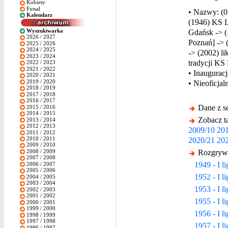
Kobiety
Futsal
• Nazwy: (0
Kalendarz
(1946) KS L
Wyszukiwarka
Gdańsk -> (
2026 / 2027
Poznań] -> 
2025 / 2026
2024 / 2025
-> (2002) l
2023 / 2024
tradycji KS
2022 / 2023
2021 / 2022
• Inauguracj
2020 / 2021
2019 / 2020
• Nieoficja
2018 / 2019
2017 / 2018
2016 / 2017
Dane z s
2015 / 2016
2014 / 2015
Zobacz ta
2013 / 2014
2012 / 2013
2009/10
201
2011 / 2012
2010 / 2011
2020/21
202
2009 / 2010
Rozgrywk
2008 / 2009
2007 / 2008
1949 - I l
2006 / 2007
2005 / 2006
1952 - I l
2004 / 2005
2003 / 2004
1953 - I l
2002 / 2003
2001 / 2002
1955 - I l
2000 / 2001
1999 / 2000
1956 - I l
1998 / 1999
1997 / 1998
1957 - I l
1996 / 1997