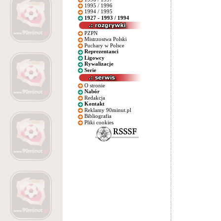
1995 / 1996
1994 / 1995
1927 - 1993 / 1994
PZPN
Mistrzostwa Polski
Puchary w Polsce
Reprezentanci
Ligowcy
Rywalizacje
Serie
O stronie
Nabór
Redakcja
Kontakt
Reklamy 90minut.pl
Bibliografia
Pliki cookies