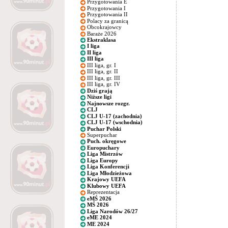
Przygotowania E
Przygotowania I
Przygotowania II
Polacy za granicą
Obcokrajowcy
Baraże 2026
Ekstraklasa
I liga
II liga
III liga
III liga, gr. I
III liga, gr. II
III liga, gr. III
III liga, gr. IV
Dziś grają
Niższe ligi
Najnowsze rozgr.
CLJ
CLJ U-17 (zachodnia)
CLJ U-17 (wschodnia)
Puchar Polski
Superpuchar
Puch. okręgowe
Europuchary
Liga Mistrzów
Liga Europy
Liga Konferencji
Liga Młodzieżowa
Krajowy UEFA
Klubowy UEFA
Reprezentacja
eMŚ 2026
MŚ 2026
Liga Narodów 26/27
eME 2024
ME 2024