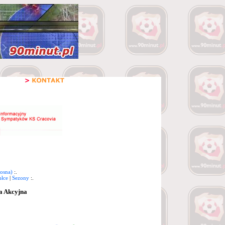
osna)
:.
ułce
|
Sezony
:.
a Akcyjna