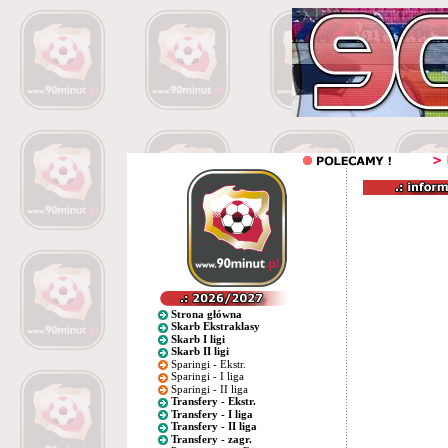
Strona główna
Skarb Ekstraklasy
Skarb I ligi
Skarb II ligi
Sparingi - Ekstr.
Sparingi - I liga
Sparingi - II liga
Transfery - Ekstr.
Transfery - I liga
Transfery - II liga
Transfery - zagr.