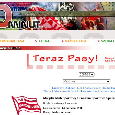
.:
Drużyny
|
O klubie
|
Liga
|
Kadra (jesień)
|
Kadra (wi
.:
Mecze
|
Bilans zawodników
|
Bilans skrócony
|
Sezon w pig
Miejski Klub Sportowy Cracovia Sportowa Spółk
Klub Sportowy Cracovia
Data założenia:
13 czerwca 1906
Barwy:
biało-czerwone