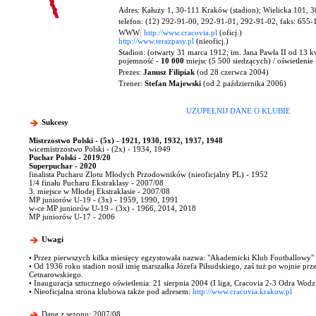
Adres: Kałuży 1, 30-111 Kraków (stadion); Wielicka 101, 
telefon: (12) 292-91-00, 292-91-01, 292-91-02, faks: 655-
WWW:
http://www.cracovia.pl
(oficj.)
http://www.terazpasy.pl
(nieoficj.)
Stadion:
(otwarty 31 marca 1912; im. Jana Pawła II od 13 k
pojemność -
10 000
miejsc (5 500 siedzących) / oświetlenie
Prezes:
Janusz Filipiak
(od 28 czerwca 2004)
Trener:
Stefan Majewski
(od 2 października 2006)
UZUPEŁNIJ DANE O KLUBIE
Sukcesy
Mistrzostwo Polski - (5x) - 1921, 1930, 1932, 1937, 1948
wicemistrzostwo Polski - (2x) - 1934, 1949
Puchar Polski - 2019/20
Superpuchar - 2020
finalista Pucharu Zlotu Młodych Przodowników (nieoficjalny PL) - 1952
1/4 finału Pucharu Ekstraklasy - 2007/08
3. miejsce w Młodej Ekstraklasie - 2007/08
MP juniorów U-19 - (3x) - 1959, 1990, 1991
w-ce MP juniorów U-19 - (3x) - 1966, 2014, 2018
MP juniorów U-17 - 2006
Uwagi
• Przez pierwszych kilka miesięcy egzystowała nazwa: "Akademicki Klub Footballowy"
• Od 1936 roku stadion nosił imię marszałka Józefa Piłsudskiego, zaś tuż po wojnie prze
Cetnarowskiego.
• Inauguracja sztucznego oświetlenia: 21 sierpnia 2004 (I liga, Cracovia 2-3 Odra Wodzi
• Nieoficjalna strona klubowa także pod adresem:
http://www.cracovia.krakow.pl
Dane z sezonu: 2007/08