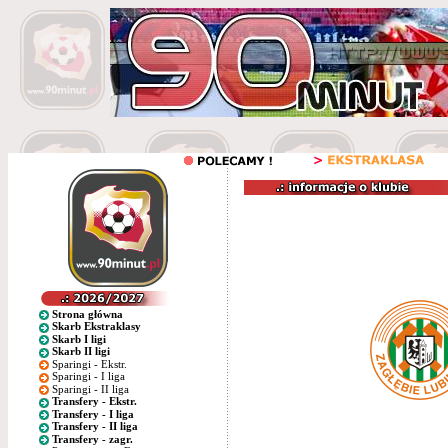
Strona główna
Skarb Ekstraklasy
Skarb I ligi
Skarb II ligi
Sparingi - Ekstr.
Sparingi - I liga
Sparingi - II liga
Transfery - Ekstr.
Transfery - I liga
Transfery - II liga
Transfery - zagr.