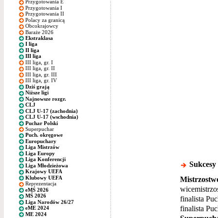
Przygotowania E
Przygotowania I
Przygotowania II
Polacy za granicą
Obcokrajowcy
Baraże 2026
Ekstraklasa
I liga
II liga
III liga
III liga, gr. I
III liga, gr. II
III liga, gr. III
III liga, gr. IV
Dziś grają
Niższe ligi
Najnowsze rozgr.
CLJ
CLJ U-17 (zachodnia)
CLJ U-17 (wschodnia)
Puchar Polski
Superpuchar
Puch. okręgowe
Europuchary
Liga Mistrzów
Liga Europy
Liga Konferencji
Sukcesy
Liga Młodzieżowa
Krajowy UEFA
Klubowy UEFA
Mistrzostwo
Reprezentacja
wicemistrzo
eMŚ 2026
MŚ 2026
finalista Pu
Liga Narodów 26/27
finalista Pu
eME 2024
ME 2024